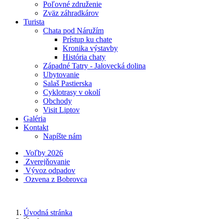
Poľovné združenie
Zväz záhradkárov
Turista
Chata pod Náružím
Prístup ku chate
Kronika výstavby
História chaty
Západné Tatry - Jalovecká dolina
Ubytovanie
Salaš Pastierska
Cyklotrasy v okolí
Obchody
Visit Liptov
Galéria
Kontakt
Napíšte nám
Voľby 2026
Zverejňovanie
Vývoz odpadov
Ozvena z Bobrovca
Úvodná stránka