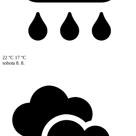
22 °C
17 °C
sobota
8. 8.