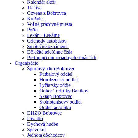
Kalendár akcií
Tlačivá
Ozvena z Bobrovca
Knižnica
Voľné pracovné miesta
Pošta
Lekári - Lekárne
Odchody autobusov
Smútočné oznámenia
Dôležité telefónne čísla
Postup pri mimoriadnych situáciách
Organizácie
Športový klub Bobrovec
Futbalový oddiel
Horolezecký oddiel
Lyžiarsky oddiel
Odbor Turistiky Baníkov
Skialp Bobrovec
Stolnotenisový oddiel
Oddiel aerobiku
DHZO Bobrovec
Divadlo
Dychová hudba
Spevokol
Jednota dôchodcov