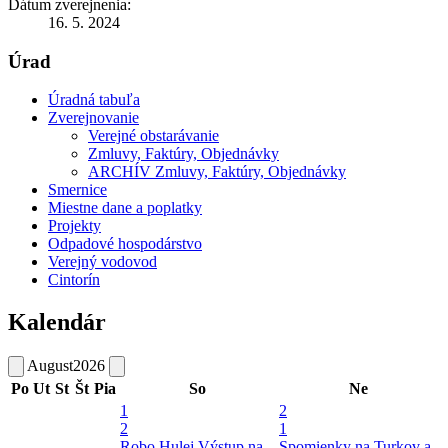
Dátum zverejnenia:
16. 5. 2024
Úrad
Úradná tabuľa
Zverejnovanie
Verejné obstarávanie
Zmluvy, Faktúry, Objednávky
ARCHÍV Zmluvy, Faktúry, Objednávky
Smernice
Miestne dane a poplatky
Projekty
Odpadové hospodárstvo
Verejný vodovod
Cintorín
Kalendár
August
2026
Po
Ut
St
Št
Pia
So
Ne
1
2
2
1
Robo Hulej
Výstup na
Spomienky na Turkov a