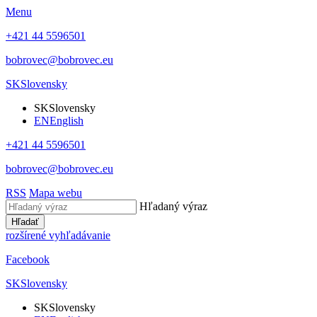
Menu
+421 44 5596501
bobrovec@bobrovec.eu
SK
Slovensky
SK
Slovensky
EN
English
+421 44 5596501
bobrovec@bobrovec.eu
RSS
Mapa webu
Hľadaný výraz
Hľadať
rozšírené vyhľadávanie
Facebook
SK
Slovensky
SK
Slovensky