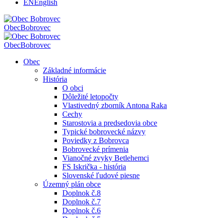
EN
English
Obec
Bobrovec
Obec
Bobrovec
Obec
Základné informácie
História
O obci
Dôležité letopočty
Vlastivedný zborník Antona Raka
Cechy
Starostovia a predsedovia obce
Typické bobrovecké názvy
Poviedky z Bobrovca
Bobrovecké prímenia
Vianočné zvyky Betlehemci
FS Iskrička - história
Slovenské ľudové piesne
Územný plán obce
Doplnok č.8
Doplnok č.7
Doplnok č.6