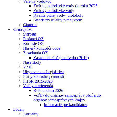
Verejný vodovod
Zmluvy o dodávke vody do roku 2025
Zmluvy o dodávke vody
Kvalita pitnej vody- protokoly
Štandardy kvality pitnej vody
Cintorín
Samospráva
Starosta
Poslanci OZ
Komisie OZ
Hlavný kontrolór obce
Zasadnutia OZ
Zasadnutia OZ (archív do r.2019)
Naše školy
VZN
Ubytovanie - Legislatíva
Plány kontrolnej činnosti
PHSR 2015-2023
Voľby a referendá
Referendum 2026
Voľby do orgánov samosprávy obcí a do
orgánov samosprávnych krajov
Informácie pre kandidátov
Občan
Aktuality