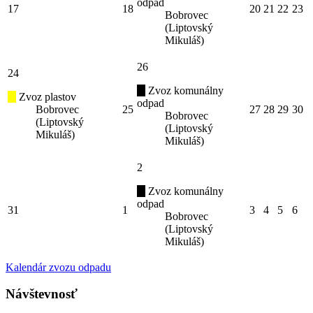
odpad
17
18
20
21
22
23
Bobrovec
(Liptovský
Mikuláš)
26
24
Zvoz komunálny
Zvoz plastov
odpad
Bobrovec
25
27
28
29
30
Bobrovec
(Liptovský
(Liptovský
Mikuláš)
Mikuláš)
2
Zvoz komunálny
odpad
31
1
3
4
5
6
Bobrovec
(Liptovský
Mikuláš)
Kalendár zvozu odpadu
Návštevnosť