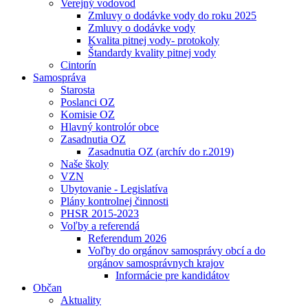
Verejný vodovod
Zmluvy o dodávke vody do roku 2025
Zmluvy o dodávke vody
Kvalita pitnej vody- protokoly
Štandardy kvality pitnej vody
Cintorín
Samospráva
Starosta
Poslanci OZ
Komisie OZ
Hlavný kontrolór obce
Zasadnutia OZ
Zasadnutia OZ (archív do r.2019)
Naše školy
VZN
Ubytovanie - Legislatíva
Plány kontrolnej činnosti
PHSR 2015-2023
Voľby a referendá
Referendum 2026
Voľby do orgánov samosprávy obcí a do
orgánov samosprávnych krajov
Informácie pre kandidátov
Občan
Aktuality