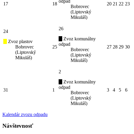
odpad
17
18
20
21
22
23
Bobrovec
(Liptovský
Mikuláš)
26
24
Zvoz komunálny
Zvoz plastov
odpad
Bobrovec
25
27
28
29
30
Bobrovec
(Liptovský
(Liptovský
Mikuláš)
Mikuláš)
2
Zvoz komunálny
odpad
31
1
3
4
5
6
Bobrovec
(Liptovský
Mikuláš)
Kalendár zvozu odpadu
Návštevnosť