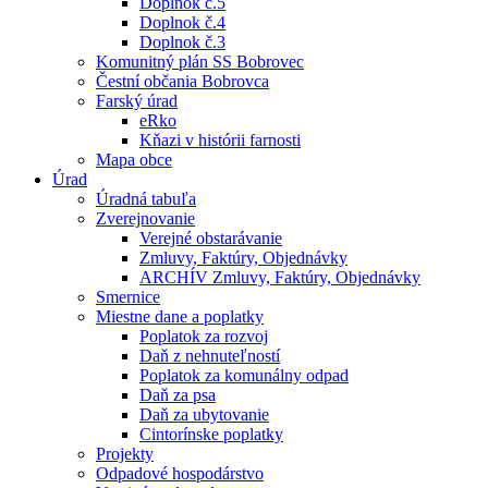
Doplnok č.5
Doplnok č.4
Doplnok č.3
Komunitný plán SS Bobrovec
Čestní občania Bobrovca
Farský úrad
eRko
Kňazi v histórii farnosti
Mapa obce
Úrad
Úradná tabuľa
Zverejnovanie
Verejné obstarávanie
Zmluvy, Faktúry, Objednávky
ARCHÍV Zmluvy, Faktúry, Objednávky
Smernice
Miestne dane a poplatky
Poplatok za rozvoj
Daň z nehnuteľností
Poplatok za komunálny odpad
Daň za psa
Daň za ubytovanie
Cintorínske poplatky
Projekty
Odpadové hospodárstvo