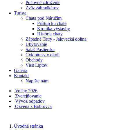
Poľovné združenie
Zväz záhradkárov
Turista
Chata pod Náružím
Prístup ku chate
Kronika výstavby
História chaty
Západné Tatry - Jalovecká dolina
Ubytovanie
Salaš Pastierska
Cyklotrasy v okolí
Obchody
Visit Liptov
Galéria
Kontakt
Napíšte nám
Voľby 2026
Zverejňovanie
Vývoz odpadov
Ozvena z Bobrovca
Úvodná stránka