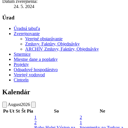
Dátum zverejnenia:
24. 5. 2024
Úrad
Úradná tabuľa
Zverejnovanie
Verejné obstarávanie
Zmluvy, Faktúry, Objednávky
ARCHÍV Zmluvy, Faktúry, Objednávky
Smernice
Miestne dane a poplatky
Projekty
Odpadové hospodárstvo
Verejný vodovod
Cintorín
Kalendár
August
2026
Po
Ut
St
Št
Pia
So
Ne
1
2
2
1
Robo Hulej
Výstup na
Spomienky na Turkov a