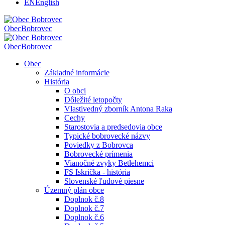
EN
English
Obec
Bobrovec
Obec
Bobrovec
Obec
Základné informácie
História
O obci
Dôležité letopočty
Vlastivedný zborník Antona Raka
Cechy
Starostovia a predsedovia obce
Typické bobrovecké názvy
Poviedky z Bobrovca
Bobrovecké prímenia
Vianočné zvyky Betlehemci
FS Iskrička - história
Slovenské ľudové piesne
Územný plán obce
Doplnok č.8
Doplnok č.7
Doplnok č.6