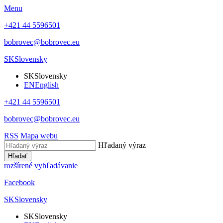
Menu
+421 44 5596501
bobrovec@bobrovec.eu
SK
Slovensky
SK
Slovensky
EN
English
+421 44 5596501
bobrovec@bobrovec.eu
RSS
Mapa webu
Hľadaný výraz
Hľadať
rozšírené vyhľadávanie
Facebook
SK
Slovensky
SK
Slovensky