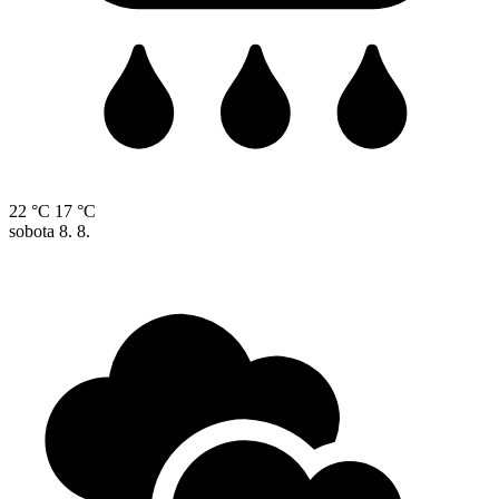
22 °C
17 °C
sobota
8. 8.