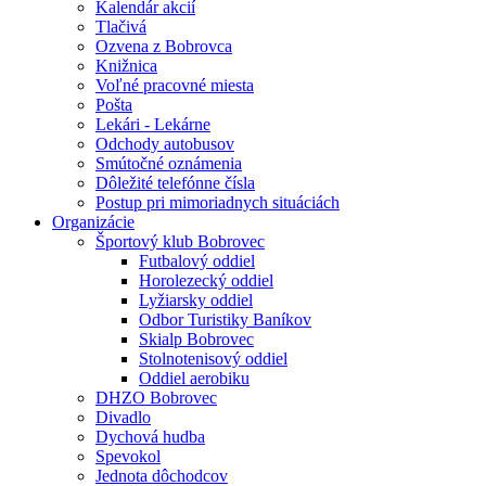
Kalendár akcií
Tlačivá
Ozvena z Bobrovca
Knižnica
Voľné pracovné miesta
Pošta
Lekári - Lekárne
Odchody autobusov
Smútočné oznámenia
Dôležité telefónne čísla
Postup pri mimoriadnych situáciách
Organizácie
Športový klub Bobrovec
Futbalový oddiel
Horolezecký oddiel
Lyžiarsky oddiel
Odbor Turistiky Baníkov
Skialp Bobrovec
Stolnotenisový oddiel
Oddiel aerobiku
DHZO Bobrovec
Divadlo
Dychová hudba
Spevokol
Jednota dôchodcov