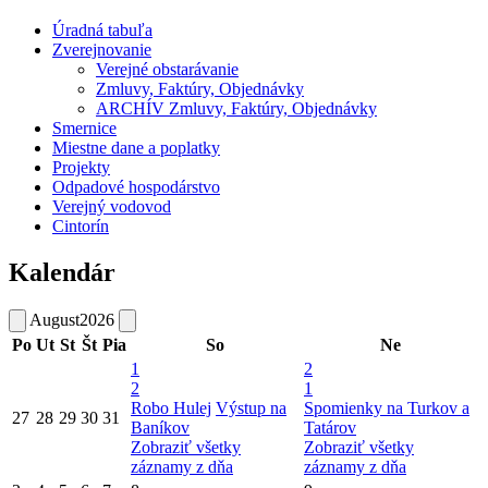
Úradná tabuľa
Zverejnovanie
Verejné obstarávanie
Zmluvy, Faktúry, Objednávky
ARCHÍV Zmluvy, Faktúry, Objednávky
Smernice
Miestne dane a poplatky
Projekty
Odpadové hospodárstvo
Verejný vodovod
Cintorín
Kalendár
August
2026
Po
Ut
St
Št
Pia
So
Ne
1
2
2
1
Robo Hulej
Výstup na
Spomienky na Turkov a
27
28
29
30
31
Baníkov
Tatárov
Zobraziť všetky
Zobraziť všetky
záznamy z dňa
záznamy z dňa