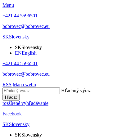
Menu
+421 44 5596501
bobrovec@bobrovec.eu
SK
Slovensky
SK
Slovensky
EN
English
+421 44 5596501
bobrovec@bobrovec.eu
RSS
Mapa webu
Hľadaný výraz
Hľadať
rozšírené vyhľadávanie
Facebook
SK
Slovensky
SK
Slovensky