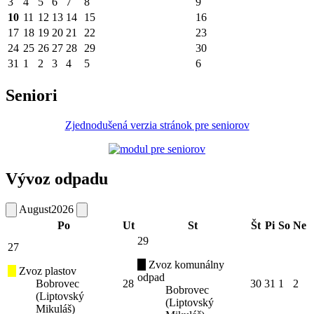
3
4
5
6
7
8
9
10
11
12
13
14
15
16
17
18
19
20
21
22
23
24
25
26
27
28
29
30
31
1
2
3
4
5
6
Seniori
Zjednodušená verzia stránok pre seniorov
Vývoz odpadu
August
2026
Po
Ut
St
Št
Pi
So
Ne
29
27
Zvoz komunálny
Zvoz plastov
odpad
Bobrovec
28
30
31
1
2
Bobrovec
(Liptovský
(Liptovský
Mikuláš)