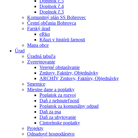
Doplnok č.5
Doplnok č.4
Doplnok č.3
Komunitný plán SS Bobrovec
Čestní občania Bobrovca
Farský úrad
eRko
Kňazi v histórii farnosti
Mapa obce
Úrad
Úradná tabuľa
Zverejnovanie
Verejné obstarávanie
Zmluvy, Faktúry, Objednávky
ARCHÍV Zmluvy, Faktúry, Objednávky
Smernice
Miestne dane a poplatky
Poplatok za rozvoj
Daň z nehnuteľností
Poplatok za komunálny odpad
Daň za psa
Daň za ubytovanie
Cintorínske poplatky
Projekty
Odpadové hospodárstvo