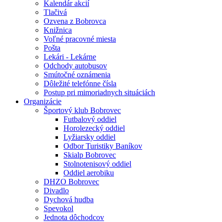
Kalendár akcií
Tlačivá
Ozvena z Bobrovca
Knižnica
Voľné pracovné miesta
Pošta
Lekári - Lekárne
Odchody autobusov
Smútočné oznámenia
Dôležité telefónne čísla
Postup pri mimoriadnych situáciách
Organizácie
Športový klub Bobrovec
Futbalový oddiel
Horolezecký oddiel
Lyžiarsky oddiel
Odbor Turistiky Baníkov
Skialp Bobrovec
Stolnotenisový oddiel
Oddiel aerobiku
DHZO Bobrovec
Divadlo
Dychová hudba
Spevokol
Jednota dôchodcov