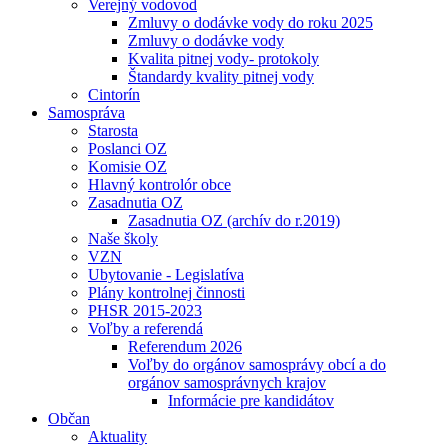
Verejný vodovod
Zmluvy o dodávke vody do roku 2025
Zmluvy o dodávke vody
Kvalita pitnej vody- protokoly
Štandardy kvality pitnej vody
Cintorín
Samospráva
Starosta
Poslanci OZ
Komisie OZ
Hlavný kontrolór obce
Zasadnutia OZ
Zasadnutia OZ (archív do r.2019)
Naše školy
VZN
Ubytovanie - Legislatíva
Plány kontrolnej činnosti
PHSR 2015-2023
Voľby a referendá
Referendum 2026
Voľby do orgánov samosprávy obcí a do
orgánov samosprávnych krajov
Informácie pre kandidátov
Občan
Aktuality