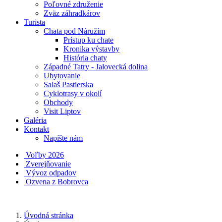
Poľovné združenie
Zväz záhradkárov
Turista
Chata pod Náružím
Prístup ku chate
Kronika výstavby
História chaty
Západné Tatry - Jalovecká dolina
Ubytovanie
Salaš Pastierska
Cyklotrasy v okolí
Obchody
Visit Liptov
Galéria
Kontakt
Napíšte nám
Voľby 2026
Zverejňovanie
Vývoz odpadov
Ozvena z Bobrovca
Úvodná stránka