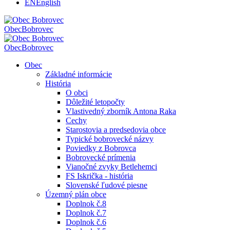
EN
English
Obec
Bobrovec
Obec
Bobrovec
Obec
Základné informácie
História
O obci
Dôležité letopočty
Vlastivedný zborník Antona Raka
Cechy
Starostovia a predsedovia obce
Typické bobrovecké názvy
Poviedky z Bobrovca
Bobrovecké prímenia
Vianočné zvyky Betlehemci
FS Iskrička - história
Slovenské ľudové piesne
Územný plán obce
Doplnok č.8
Doplnok č.7
Doplnok č.6