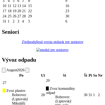
3
4
5
6
7
8
9
10
11
12
13
14
15
16
17
18
19
20
21
22
23
24
25
26
27
28
29
30
31
1
2
3
4
5
6
Seniori
Zjednodušená verzia stránok pre seniorov
Vývoz odpadu
August
2026
Po
Ut
St
Št
Pi
So
Ne
29
27
Zvoz komunálny
Zvoz plastov
odpad
Bobrovec
28
30
31
1
2
Bobrovec
(Liptovský
(Liptovský
Mikuláš)