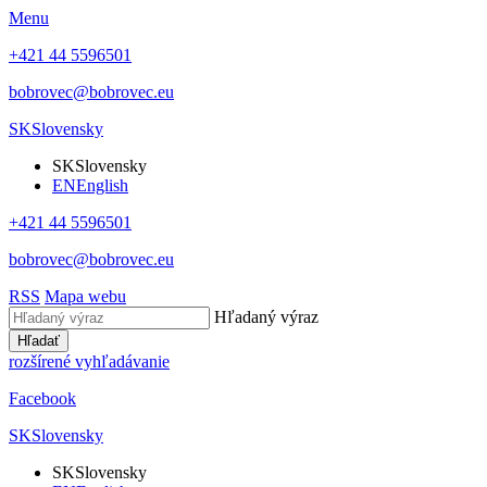
Menu
+421 44 5596501
bobrovec@bobrovec.eu
SK
Slovensky
SK
Slovensky
EN
English
+421 44 5596501
bobrovec@bobrovec.eu
RSS
Mapa webu
Hľadaný výraz
Hľadať
rozšírené vyhľadávanie
Facebook
SK
Slovensky
SK
Slovensky