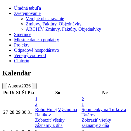
Úradná tabuľa
Zverejnovanie
Verejné obstarávanie
Zmluvy, Faktúry, Objednávky
ARCHÍV Zmluvy, Faktúry, Objednávky
Smernice
Miestne dane a poplatky
Projekty
Odpadové hospodárstvo
Verejný vodovod
Cintorín
Kalendár
August
2026
Po
Ut
St
Št
Pia
So
Ne
1
2
2
1
Robo Hulej
Výstup na
Spomienky na Turkov a
27
28
29
30
31
Baníkov
Tatárov
Zobraziť všetky
Zobraziť všetky
záznamy z dňa
záznamy z dňa