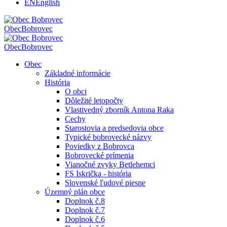
EN
English
Obec
Bobrovec
Obec
Bobrovec
Obec
Základné informácie
História
O obci
Dôležité letopočty
Vlastivedný zborník Antona Raka
Cechy
Starostovia a predsedovia obce
Typické bobrovecké názvy
Poviedky z Bobrovca
Bobrovecké prímenia
Vianočné zvyky Betlehemci
FS Iskrička - história
Slovenské ľudové piesne
Územný plán obce
Doplnok č.8
Doplnok č.7
Doplnok č.6