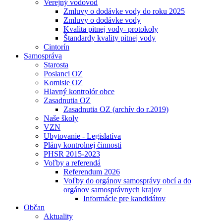
Verejný vodovod
Zmluvy o dodávke vody do roku 2025
Zmluvy o dodávke vody
Kvalita pitnej vody- protokoly
Štandardy kvality pitnej vody
Cintorín
Samospráva
Starosta
Poslanci OZ
Komisie OZ
Hlavný kontrolór obce
Zasadnutia OZ
Zasadnutia OZ (archív do r.2019)
Naše školy
VZN
Ubytovanie - Legislatíva
Plány kontrolnej činnosti
PHSR 2015-2023
Voľby a referendá
Referendum 2026
Voľby do orgánov samosprávy obcí a do
orgánov samosprávnych krajov
Informácie pre kandidátov
Občan
Aktuality