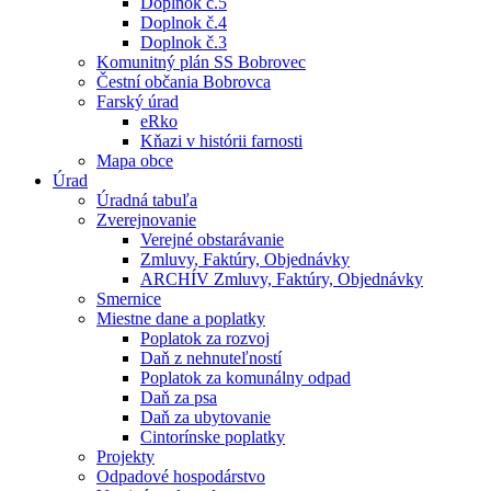
Doplnok č.5
Doplnok č.4
Doplnok č.3
Komunitný plán SS Bobrovec
Čestní občania Bobrovca
Farský úrad
eRko
Kňazi v histórii farnosti
Mapa obce
Úrad
Úradná tabuľa
Zverejnovanie
Verejné obstarávanie
Zmluvy, Faktúry, Objednávky
ARCHÍV Zmluvy, Faktúry, Objednávky
Smernice
Miestne dane a poplatky
Poplatok za rozvoj
Daň z nehnuteľností
Poplatok za komunálny odpad
Daň za psa
Daň za ubytovanie
Cintorínske poplatky
Projekty
Odpadové hospodárstvo