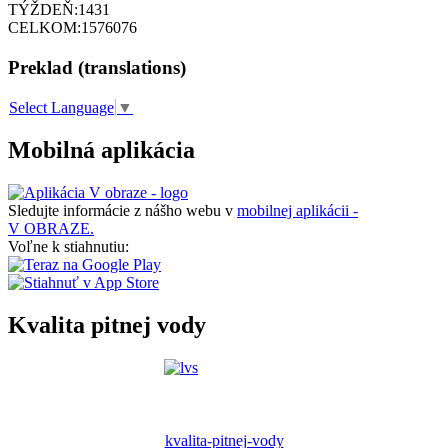
TÝŽDEŇ:
1431
CELKOM:
1576076
Preklad (translations)
Select Language
▼
Mobilná aplikácia
Sledujte informácie z nášho webu v
mobilnej aplikácii -
V OBRAZE.
Voľne k stiahnutiu:
Kvalita pitnej vody
kvalita-pitnej-vody