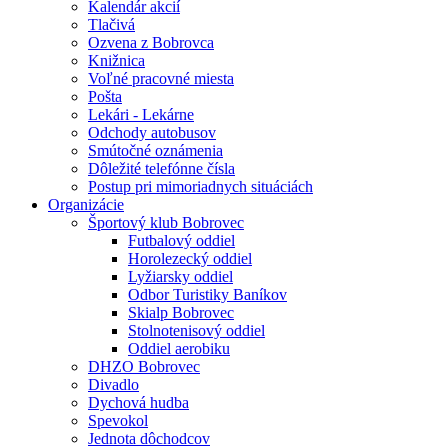
Kalendár akcií
Tlačivá
Ozvena z Bobrovca
Knižnica
Voľné pracovné miesta
Pošta
Lekári - Lekárne
Odchody autobusov
Smútočné oznámenia
Dôležité telefónne čísla
Postup pri mimoriadnych situáciách
Organizácie
Športový klub Bobrovec
Futbalový oddiel
Horolezecký oddiel
Lyžiarsky oddiel
Odbor Turistiky Baníkov
Skialp Bobrovec
Stolnotenisový oddiel
Oddiel aerobiku
DHZO Bobrovec
Divadlo
Dychová hudba
Spevokol
Jednota dôchodcov