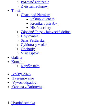
Poľovné združenie
Zväz záhradkárov
Turista
Chata pod Náružím
Prístup ku chate
Kronika výstavby
História chaty
Západné Tatry - Jalovecká dolina
Ubytovanie
Salaš Pastierska
Cyklotrasy v okolí
Obchody
Visit Liptov
Galéria
Kontakt
Napíšte nám
Voľby 2026
Zverejňovanie
Vývoz odpadov
Ozvena z Bobrovca
Úvodná stránka