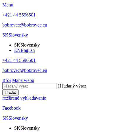
Menu
+421 44 5596501
bobrovec@bobrovec.eu
SK
Slovensky
SK
Slovensky
EN
English
+421 44 5596501
bobrovec@bobrovec.eu
RSS
Mapa webu
Hľadaný výraz
Hľadať
rozšírené vyhľadávanie
Facebook
SK
Slovensky
SK
Slovensky