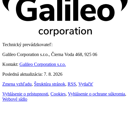
Technický prevádzkovateľ:
Galileo Corporation s.r.o., Čierna Voda 468, 925 06
Kontakt:
Galileo Corporation s.r.o.
Posledná aktualizácia: 7. 8. 2026
Zmena vzhľadu
,
Štruktúra stránok
,
RSS
,
Vytlačiť
Vyhlásenie o prístupnosti
,
Cookies
,
Vyhlásenie o ochrane súkromia
,
Webové sídlo