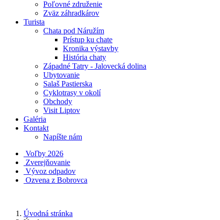
Poľovné združenie
Zväz záhradkárov
Turista
Chata pod Náružím
Prístup ku chate
Kronika výstavby
História chaty
Západné Tatry - Jalovecká dolina
Ubytovanie
Salaš Pastierska
Cyklotrasy v okolí
Obchody
Visit Liptov
Galéria
Kontakt
Napíšte nám
Voľby 2026
Zverejňovanie
Vývoz odpadov
Ozvena z Bobrovca
Úvodná stránka