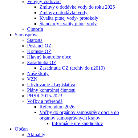
Verejný vodovod
Zmluvy o dodávke vody do roku 2025
Zmluvy o dodávke vody
Kvalita pitnej vody- protokoly
Štandardy kvality pitnej vody
Cintorín
Samospráva
Starosta
Poslanci OZ
Komisie OZ
Hlavný kontrolór obce
Zasadnutia OZ
Zasadnutia OZ (archív do r.2019)
Naše školy
VZN
Ubytovanie - Legislatíva
Plány kontrolnej činnosti
PHSR 2015-2023
Voľby a referendá
Referendum 2026
Voľby do orgánov samosprávy obcí a do
orgánov samosprávnych krajov
Informácie pre kandidátov
Občan
Aktuality