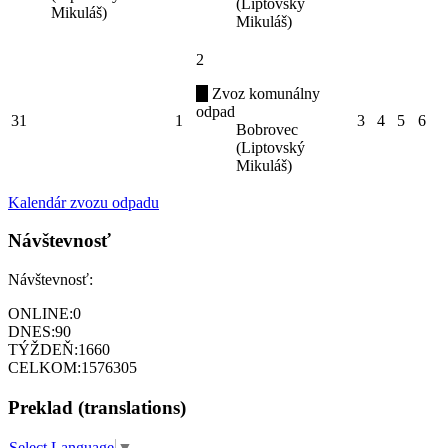
(Liptovský
Mikuláš)
Mikuláš)
2
Zvoz komunálny
odpad
31
1
3
4
5
6
Bobrovec
(Liptovský
Mikuláš)
Kalendár zvozu odpadu
Návštevnosť
Návštevnosť:
ONLINE:
0
DNES:
90
TÝŽDEŇ:
1660
CELKOM:
1576305
Preklad (translations)
Select Language
▼