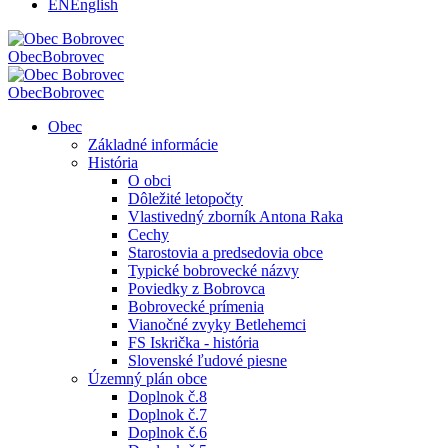
EN
English
Obec
Bobrovec
Obec
Bobrovec
Obec
Základné informácie
História
O obci
Dôležité letopočty
Vlastivedný zborník Antona Raka
Cechy
Starostovia a predsedovia obce
Typické bobrovecké názvy
Poviedky z Bobrovca
Bobrovecké prímenia
Vianočné zvyky Betlehemci
FS Iskrička - história
Slovenské ľudové piesne
Územný plán obce
Doplnok č.8
Doplnok č.7
Doplnok č.6