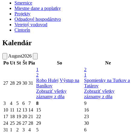
Smernice
Miestne dane a poplatky
Projekty
Odpadové hospodárstvo
Verejný vodovod
Cintorín
Kalendár
August
2026
Po
Ut
St
Št
Pia
So
Ne
1
2
2
1
Robo Hulej
Výstup na
Spomienky na Turkov a
27
28
29
30
31
Baníkov
Tatárov
Zobraziť všetky
Zobraziť všetky
záznamy z dňa
záznamy z dňa
3
4
5
6
7
8
9
10
11
12
13
14
15
16
17
18
19
20
21
22
23
24
25
26
27
28
29
30
31
1
2
3
4
5
6