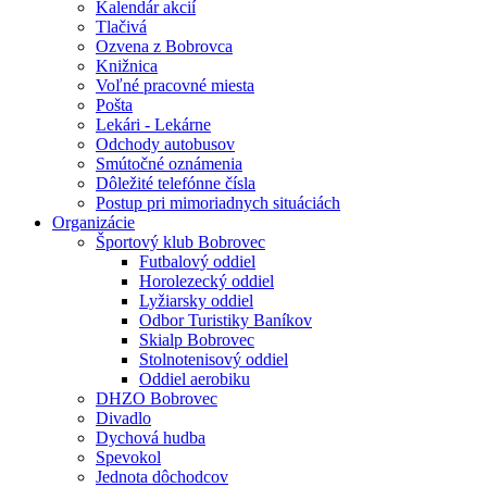
Kalendár akcií
Tlačivá
Ozvena z Bobrovca
Knižnica
Voľné pracovné miesta
Pošta
Lekári - Lekárne
Odchody autobusov
Smútočné oznámenia
Dôležité telefónne čísla
Postup pri mimoriadnych situáciách
Organizácie
Športový klub Bobrovec
Futbalový oddiel
Horolezecký oddiel
Lyžiarsky oddiel
Odbor Turistiky Baníkov
Skialp Bobrovec
Stolnotenisový oddiel
Oddiel aerobiku
DHZO Bobrovec
Divadlo
Dychová hudba
Spevokol
Jednota dôchodcov