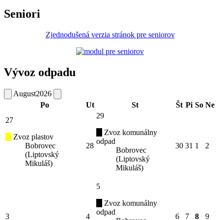
Seniori
Zjednodušená verzia stránok pre seniorov
Vývoz odpadu
August
2026
Po
Ut
St
Št
Pi
So
Ne
29
27
Zvoz komunálny
Zvoz plastov
odpad
Bobrovec
28
30
31
1
2
Bobrovec
(Liptovský
(Liptovský
Mikuláš)
Mikuláš)
5
Zvoz komunálny
odpad
3
4
6
7
8
9