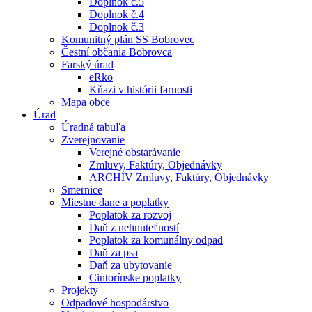
Doplnok č.5
Doplnok č.4
Doplnok č.3
Komunitný plán SS Bobrovec
Čestní občania Bobrovca
Farský úrad
eRko
Kňazi v histórii farnosti
Mapa obce
Úrad
Úradná tabuľa
Zverejnovanie
Verejné obstarávanie
Zmluvy, Faktúry, Objednávky
ARCHÍV Zmluvy, Faktúry, Objednávky
Smernice
Miestne dane a poplatky
Poplatok za rozvoj
Daň z nehnuteľností
Poplatok za komunálny odpad
Daň za psa
Daň za ubytovanie
Cintorínske poplatky
Projekty
Odpadové hospodárstvo