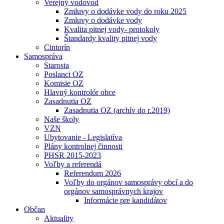
Verejný vodovod
Zmluvy o dodávke vody do roku 2025
Zmluvy o dodávke vody
Kvalita pitnej vody- protokoly
Štandardy kvality pitnej vody
Cintorín
Samospráva
Starosta
Poslanci OZ
Komisie OZ
Hlavný kontrolór obce
Zasadnutia OZ
Zasadnutia OZ (archív do r.2019)
Naše školy
VZN
Ubytovanie - Legislatíva
Plány kontrolnej činnosti
PHSR 2015-2023
Voľby a referendá
Referendum 2026
Voľby do orgánov samosprávy obcí a do
orgánov samosprávnych krajov
Informácie pre kandidátov
Občan
Aktuality