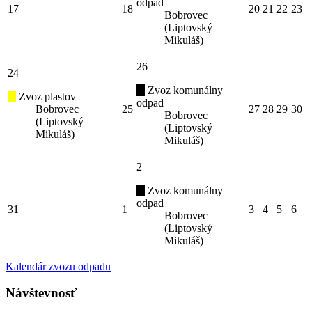
odpad
17
18
20
21
22
23
Bobrovec
(Liptovský
Mikuláš)
26
24
Zvoz komunálny
Zvoz plastov
odpad
Bobrovec
25
27
28
29
30
Bobrovec
(Liptovský
(Liptovský
Mikuláš)
Mikuláš)
2
Zvoz komunálny
odpad
31
1
3
4
5
6
Bobrovec
(Liptovský
Mikuláš)
Kalendár zvozu odpadu
Návštevnosť