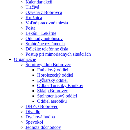
Kalendár akcií
Tlačivá
Ozvena z Bobrovca
Knižnica
Voľné pracovné miesta
Pošta
Lekári - Lekárne
Odchody autobusov
Smútočné oznámenia
Dôležité telefónne čísla
Postup pri mimoriadnych situáciách
Organizácie
Športový klub Bobrovec
Futbalový oddiel
Horolezecký oddiel
Lyžiarsky oddiel
Odbor Turistiky Baníkov
Skialp Bobrovec
Stolnotenisový oddiel
Oddiel aerobiku
DHZO Bobrovec
Divadlo
Dychová hudba
Spevokol
Jednota dôchodcov