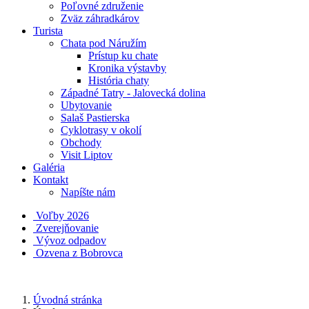
Poľovné združenie
Zväz záhradkárov
Turista
Chata pod Náružím
Prístup ku chate
Kronika výstavby
História chaty
Západné Tatry - Jalovecká dolina
Ubytovanie
Salaš Pastierska
Cyklotrasy v okolí
Obchody
Visit Liptov
Galéria
Kontakt
Napíšte nám
Voľby 2026
Zverejňovanie
Vývoz odpadov
Ozvena z Bobrovca
Úvodná stránka