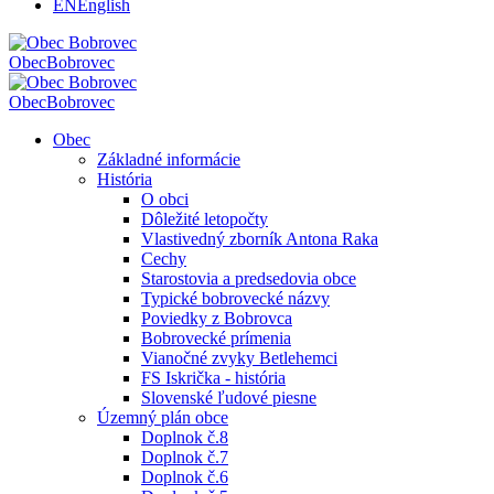
EN
English
Obec
Bobrovec
Obec
Bobrovec
Obec
Základné informácie
História
O obci
Dôležité letopočty
Vlastivedný zborník Antona Raka
Cechy
Starostovia a predsedovia obce
Typické bobrovecké názvy
Poviedky z Bobrovca
Bobrovecké prímenia
Vianočné zvyky Betlehemci
FS Iskrička - história
Slovenské ľudové piesne
Územný plán obce
Doplnok č.8
Doplnok č.7
Doplnok č.6