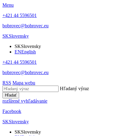
Menu
+421 44 5596501
bobrovec@bobrovec.eu
SK
Slovensky
SK
Slovensky
EN
English
+421 44 5596501
bobrovec@bobrovec.eu
RSS
Mapa webu
Hľadaný výraz
Hľadať
rozšírené vyhľadávanie
Facebook
SK
Slovensky
SK
Slovensky