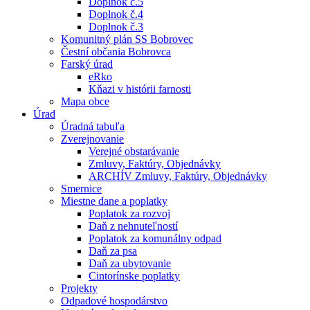
Doplnok č.5
Doplnok č.4
Doplnok č.3
Komunitný plán SS Bobrovec
Čestní občania Bobrovca
Farský úrad
eRko
Kňazi v histórii farnosti
Mapa obce
Úrad
Úradná tabuľa
Zverejnovanie
Verejné obstarávanie
Zmluvy, Faktúry, Objednávky
ARCHÍV Zmluvy, Faktúry, Objednávky
Smernice
Miestne dane a poplatky
Poplatok za rozvoj
Daň z nehnuteľností
Poplatok za komunálny odpad
Daň za psa
Daň za ubytovanie
Cintorínske poplatky
Projekty
Odpadové hospodárstvo