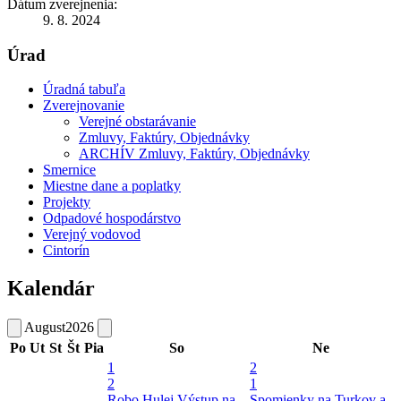
Dátum zverejnenia:
9. 8. 2024
Úrad
Úradná tabuľa
Zverejnovanie
Verejné obstarávanie
Zmluvy, Faktúry, Objednávky
ARCHÍV Zmluvy, Faktúry, Objednávky
Smernice
Miestne dane a poplatky
Projekty
Odpadové hospodárstvo
Verejný vodovod
Cintorín
Kalendár
August
2026
Po
Ut
St
Št
Pia
So
Ne
1
2
2
1
Robo Hulej
Výstup na
Spomienky na Turkov a