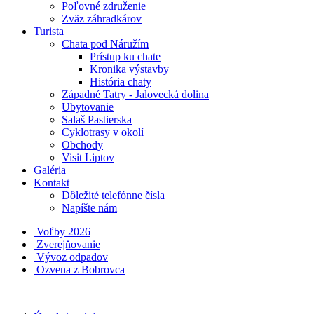
Poľovné združenie
Zväz záhradkárov
Turista
Chata pod Náružím
Prístup ku chate
Kronika výstavby
História chaty
Západné Tatry - Jalovecká dolina
Ubytovanie
Salaš Pastierska
Cyklotrasy v okolí
Obchody
Visit Liptov
Galéria
Kontakt
Dôležité telefónne čísla
Napíšte nám
Voľby 2026
Zverejňovanie
Vývoz odpadov
Ozvena z Bobrovca