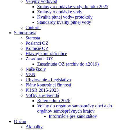
Verejný vodovod
Zmluvy o dodávke vody do roku 2025
Zmluvy o dodávke vody
Kvalita pitnej vody- protokoly
Štandardy kvality pitnej vody
Cintorín
Samospráva
Starosta
Poslanci OZ
Komisie OZ
Hlavný kontrolór obce
Zasadnutia OZ
Zasadnutia OZ (archív do r.2019)
Naše školy
VZN
Ubytovanie - Legislatíva
Plány kontrolnej činnosti
PHSR 2015-2023
Voľby a referendá
Referendum 2026
Voľby do orgánov samosprávy obcí a do
orgánov samosprávnych krajov
Informácie pre kandidátov
Občan
Aktuality