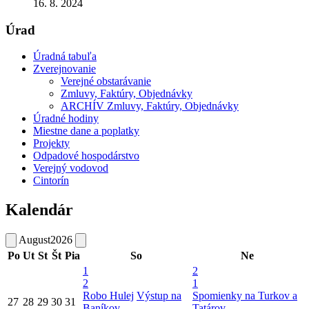
16. 8. 2024
Úrad
Úradná tabuľa
Zverejnovanie
Verejné obstarávanie
Zmluvy, Faktúry, Objednávky
ARCHÍV Zmluvy, Faktúry, Objednávky
Úradné hodiny
Miestne dane a poplatky
Projekty
Odpadové hospodárstvo
Verejný vodovod
Cintorín
Kalendár
August
2026
Po
Ut
St
Št
Pia
So
Ne
1
2
2
1
Robo Hulej
Výstup na
Spomienky na Turkov a
27
28
29
30
31
Baníkov
Tatárov