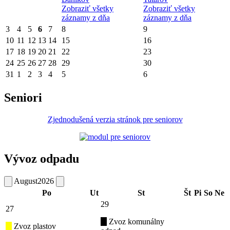
Zobraziť všetky
Zobraziť všetky
záznamy z dňa
záznamy z dňa
3
4
5
6
7
8
9
10
11
12
13
14
15
16
17
18
19
20
21
22
23
24
25
26
27
28
29
30
31
1
2
3
4
5
6
Seniori
Zjednodušená verzia stránok pre seniorov
Vývoz odpadu
August
2026
Po
Ut
St
Št
Pi
So
Ne
29
27
Zvoz komunálny
Zvoz plastov