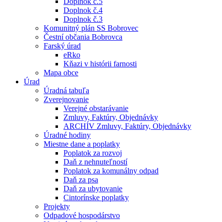
Doplnok č.5
Doplnok č.4
Doplnok č.3
Komunitný plán SS Bobrovec
Čestní občania Bobrovca
Farský úrad
eRko
Kňazi v histórii farnosti
Mapa obce
Úrad
Úradná tabuľa
Zverejnovanie
Verejné obstarávanie
Zmluvy, Faktúry, Objednávky
ARCHÍV Zmluvy, Faktúry, Objednávky
Úradné hodiny
Miestne dane a poplatky
Poplatok za rozvoj
Daň z nehnuteľností
Poplatok za komunálny odpad
Daň za psa
Daň za ubytovanie
Cintorínske poplatky
Projekty
Odpadové hospodárstvo