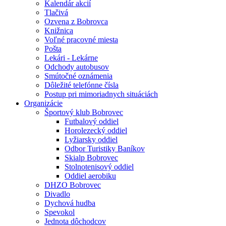
Kalendár akcií
Tlačivá
Ozvena z Bobrovca
Knižnica
Voľné pracovné miesta
Pošta
Lekári - Lekárne
Odchody autobusov
Smútočné oznámenia
Dôležité telefónne čísla
Postup pri mimoriadnych situáciách
Organizácie
Športový klub Bobrovec
Futbalový oddiel
Horolezecký oddiel
Lyžiarsky oddiel
Odbor Turistiky Baníkov
Skialp Bobrovec
Stolnotenisový oddiel
Oddiel aerobiku
DHZO Bobrovec
Divadlo
Dychová hudba
Spevokol
Jednota dôchodcov