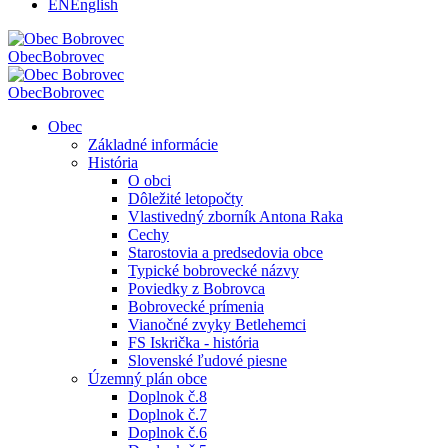
EN
English
Obec
Bobrovec
Obec
Bobrovec
Obec
Základné informácie
História
O obci
Dôležité letopočty
Vlastivedný zborník Antona Raka
Cechy
Starostovia a predsedovia obce
Typické bobrovecké názvy
Poviedky z Bobrovca
Bobrovecké prímenia
Vianočné zvyky Betlehemci
FS Iskrička - história
Slovenské ľudové piesne
Územný plán obce
Doplnok č.8
Doplnok č.7
Doplnok č.6