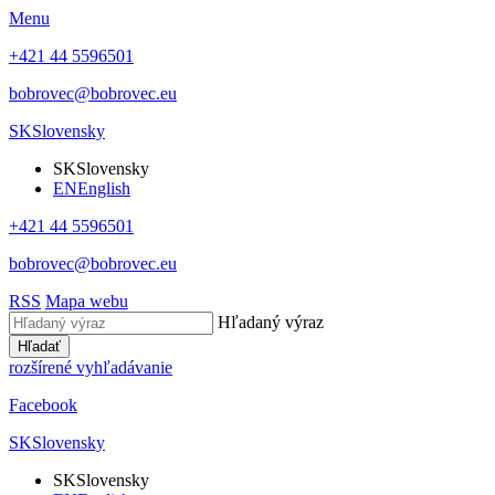
Menu
+421 44 5596501
bobrovec@bobrovec.eu
SK
Slovensky
SK
Slovensky
EN
English
+421 44 5596501
bobrovec@bobrovec.eu
RSS
Mapa webu
Hľadaný výraz
Hľadať
rozšírené vyhľadávanie
Facebook
SK
Slovensky
SK
Slovensky