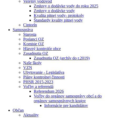
Verejný vodovod
Zmluvy o dodávke vody do roku 2025
Zmluvy o dodávke vody
Kvalita pitnej vody- protokoly
Štandardy kvality pitnej vody
Cintorín
Samospráva
Starosta
Poslanci OZ
Komisie OZ
Hlavný kontrolór obce
Zasadnutia OZ
Zasadnutia OZ (archív do r.2019)
Naše školy
VZN
Ubytovanie - Legislatíva
Plány kontrolnej činnosti
PHSR 2015-2023
Voľby a referendá
Referendum 2026
Voľby do orgánov samosprávy obcí a do
orgánov samosprávnych krajov
Informácie pre kandidátov
Občan
Aktuality