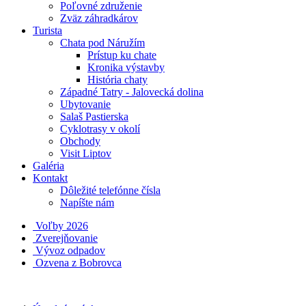
Poľovné združenie
Zväz záhradkárov
Turista
Chata pod Náružím
Prístup ku chate
Kronika výstavby
História chaty
Západné Tatry - Jalovecká dolina
Ubytovanie
Salaš Pastierska
Cyklotrasy v okolí
Obchody
Visit Liptov
Galéria
Kontakt
Dôležité telefónne čísla
Napíšte nám
Voľby 2026
Zverejňovanie
Vývoz odpadov
Ozvena z Bobrovca