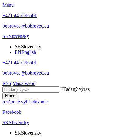
Menu
+421 44 5596501
bobrovec@bobrovec.eu
SK
Slovensky
SK
Slovensky
EN
English
+421 44 5596501
bobrovec@bobrovec.eu
RSS
Mapa webu
Hľadaný výraz
Hľadať
rozšírené vyhľadávanie
Facebook
SK
Slovensky
SK
Slovensky