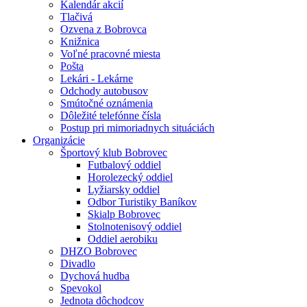
Kalendár akcií
Tlačivá
Ozvena z Bobrovca
Knižnica
Voľné pracovné miesta
Pošta
Lekári - Lekárne
Odchody autobusov
Smútočné oznámenia
Dôležité telefónne čísla
Postup pri mimoriadnych situáciách
Organizácie
Športový klub Bobrovec
Futbalový oddiel
Horolezecký oddiel
Lyžiarsky oddiel
Odbor Turistiky Baníkov
Skialp Bobrovec
Stolnotenisový oddiel
Oddiel aerobiku
DHZO Bobrovec
Divadlo
Dychová hudba
Spevokol
Jednota dôchodcov