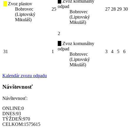
Zvoz komunálny
Zvoz plastov
odpad
Bobrovec
25
27
28
29
30
Bobrovec
(Liptovský
(Liptovský
Mikuláš)
Mikuláš)
2
Zvoz komunálny
odpad
31
1
3
4
5
6
Bobrovec
(Liptovský
Mikuláš)
Kalendár zvozu odpadu
Návštevnosť
Návštevnosť:
ONLINE:
0
DNES:
93
TÝŽDEŇ:
970
CELKOM:
1575615