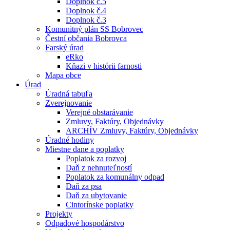
Doplnok č.5
Doplnok č.4
Doplnok č.3
Komunitný plán SS Bobrovec
Čestní občania Bobrovca
Farský úrad
eRko
Kňazi v histórii farnosti
Mapa obce
Úrad
Úradná tabuľa
Zverejnovanie
Verejné obstarávanie
Zmluvy, Faktúry, Objednávky
ARCHÍV Zmluvy, Faktúry, Objednávky
Úradné hodiny
Miestne dane a poplatky
Poplatok za rozvoj
Daň z nehnuteľností
Poplatok za komunálny odpad
Daň za psa
Daň za ubytovanie
Cintorínske poplatky
Projekty
Odpadové hospodárstvo