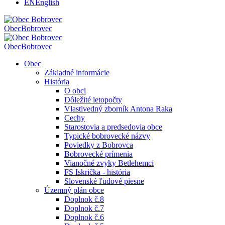
EN
English
Obec
Bobrovec
Obec
Bobrovec
Obec
Základné informácie
História
O obci
Dôležité letopočty
Vlastivedný zborník Antona Raka
Cechy
Starostovia a predsedovia obce
Typické bobrovecké názvy
Poviedky z Bobrovca
Bobrovecké prímenia
Vianočné zvyky Betlehemci
FS Iskrička - história
Slovenské ľudové piesne
Územný plán obce
Doplnok č.8
Doplnok č.7
Doplnok č.6