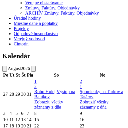
Verejné obstarávanie
Zmluvy, Faktúry, Objednávky
ARCHÍV Zmluvy, Faktúry, Objednávky
Úradné hodiny
Miestne dane a poplatky
Projekty
Odpadové hospodárstvo
Verejný vodovod
Cintorín
Kalendár
August
2026
Po
Ut
St
Št
Pia
So
Ne
1
2
2
1
Robo Hulej
Výstup na
Spomienky na Turkov a
27
28
29
30
31
Baníkov
Tatárov
Zobraziť všetky
Zobraziť všetky
záznamy z dňa
záznamy z dňa
3
4
5
6
7
8
9
10
11
12
13
14
15
16
17
18
19
20
21
22
23