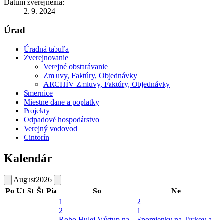
Dátum zverejnenia:
2. 9. 2024
Úrad
Úradná tabuľa
Zverejnovanie
Verejné obstarávanie
Zmluvy, Faktúry, Objednávky
ARCHÍV Zmluvy, Faktúry, Objednávky
Smernice
Miestne dane a poplatky
Projekty
Odpadové hospodárstvo
Verejný vodovod
Cintorín
Kalendár
August
2026
Po
Ut
St
Št
Pia
So
Ne
1
2
2
1
Robo Hulej
Výstup na
Spomienky na Turkov a