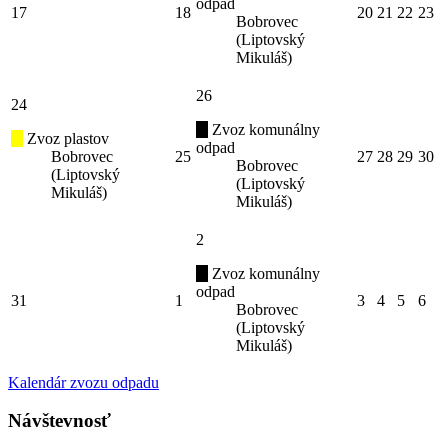
odpad
17
18
20
21
22
23
Bobrovec
(Liptovský
Mikuláš)
26
24
Zvoz komunálny
Zvoz plastov
odpad
Bobrovec
25
27
28
29
30
Bobrovec
(Liptovský
(Liptovský
Mikuláš)
Mikuláš)
2
Zvoz komunálny
odpad
31
1
3
4
5
6
Bobrovec
(Liptovský
Mikuláš)
Kalendár zvozu odpadu
Návštevnosť