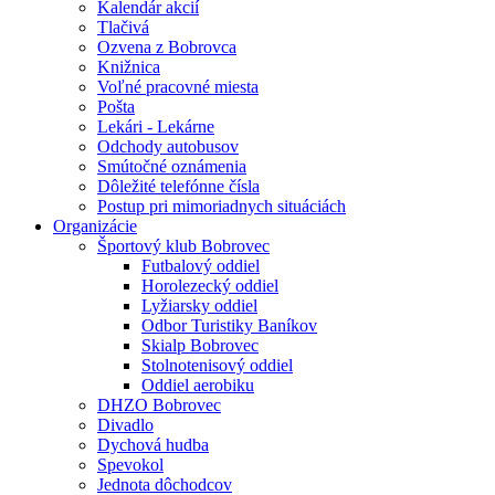
Kalendár akcií
Tlačivá
Ozvena z Bobrovca
Knižnica
Voľné pracovné miesta
Pošta
Lekári - Lekárne
Odchody autobusov
Smútočné oznámenia
Dôležité telefónne čísla
Postup pri mimoriadnych situáciách
Organizácie
Športový klub Bobrovec
Futbalový oddiel
Horolezecký oddiel
Lyžiarsky oddiel
Odbor Turistiky Baníkov
Skialp Bobrovec
Stolnotenisový oddiel
Oddiel aerobiku
DHZO Bobrovec
Divadlo
Dychová hudba
Spevokol
Jednota dôchodcov