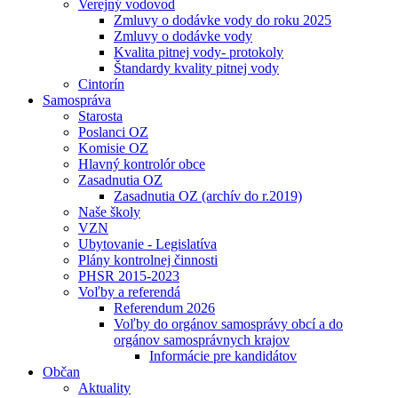
Verejný vodovod
Zmluvy o dodávke vody do roku 2025
Zmluvy o dodávke vody
Kvalita pitnej vody- protokoly
Štandardy kvality pitnej vody
Cintorín
Samospráva
Starosta
Poslanci OZ
Komisie OZ
Hlavný kontrolór obce
Zasadnutia OZ
Zasadnutia OZ (archív do r.2019)
Naše školy
VZN
Ubytovanie - Legislatíva
Plány kontrolnej činnosti
PHSR 2015-2023
Voľby a referendá
Referendum 2026
Voľby do orgánov samosprávy obcí a do
orgánov samosprávnych krajov
Informácie pre kandidátov
Občan
Aktuality