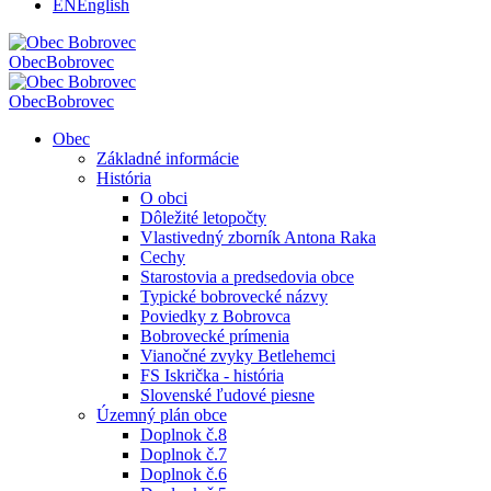
EN
English
Obec
Bobrovec
Obec
Bobrovec
Obec
Základné informácie
História
O obci
Dôležité letopočty
Vlastivedný zborník Antona Raka
Cechy
Starostovia a predsedovia obce
Typické bobrovecké názvy
Poviedky z Bobrovca
Bobrovecké prímenia
Vianočné zvyky Betlehemci
FS Iskrička - história
Slovenské ľudové piesne
Územný plán obce
Doplnok č.8
Doplnok č.7
Doplnok č.6