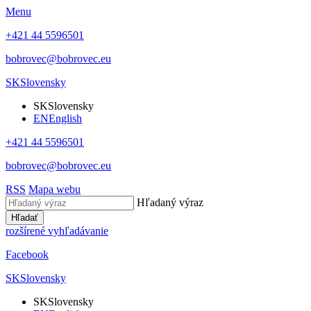
Menu
+421 44 5596501
bobrovec@bobrovec.eu
SK
Slovensky
SK
Slovensky
EN
English
+421 44 5596501
bobrovec@bobrovec.eu
RSS
Mapa webu
Hľadaný výraz
Hľadať
rozšírené vyhľadávanie
Facebook
SK
Slovensky
SK
Slovensky