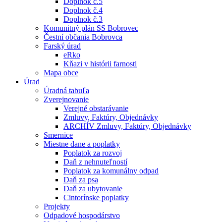
Doplnok č.5
Doplnok č.4
Doplnok č.3
Komunitný plán SS Bobrovec
Čestní občania Bobrovca
Farský úrad
eRko
Kňazi v histórii farnosti
Mapa obce
Úrad
Úradná tabuľa
Zverejnovanie
Verejné obstarávanie
Zmluvy, Faktúry, Objednávky
ARCHÍV Zmluvy, Faktúry, Objednávky
Smernice
Miestne dane a poplatky
Poplatok za rozvoj
Daň z nehnuteľností
Poplatok za komunálny odpad
Daň za psa
Daň za ubytovanie
Cintorínske poplatky
Projekty
Odpadové hospodárstvo