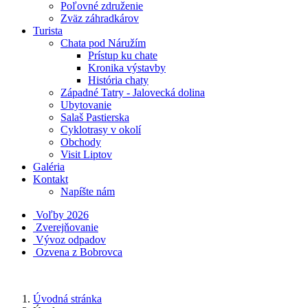
Poľovné združenie
Zväz záhradkárov
Turista
Chata pod Náružím
Prístup ku chate
Kronika výstavby
História chaty
Západné Tatry - Jalovecká dolina
Ubytovanie
Salaš Pastierska
Cyklotrasy v okolí
Obchody
Visit Liptov
Galéria
Kontakt
Napíšte nám
Voľby 2026
Zverejňovanie
Vývoz odpadov
Ozvena z Bobrovca
Úvodná stránka