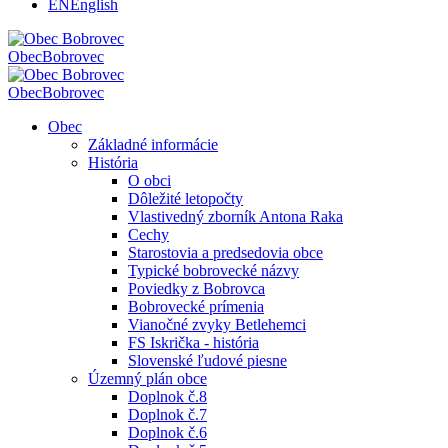
EN
English
Obec
Bobrovec
Obec
Bobrovec
Obec
Základné informácie
História
O obci
Dôležité letopočty
Vlastivedný zborník Antona Raka
Cechy
Starostovia a predsedovia obce
Typické bobrovecké názvy
Poviedky z Bobrovca
Bobrovecké prímenia
Vianočné zvyky Betlehemci
FS Iskrička - história
Slovenské ľudové piesne
Územný plán obce
Doplnok č.8
Doplnok č.7
Doplnok č.6