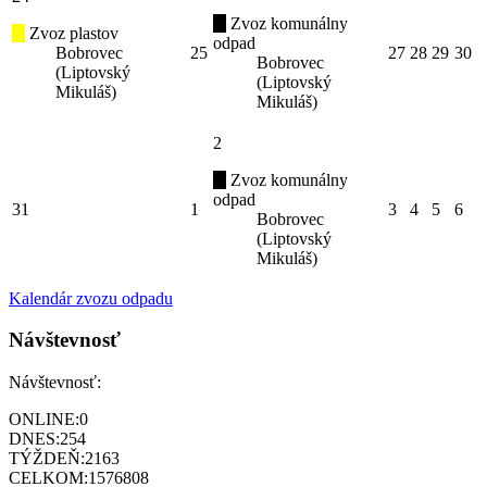
Zvoz komunálny
Zvoz plastov
odpad
Bobrovec
25
27
28
29
30
Bobrovec
(Liptovský
(Liptovský
Mikuláš)
Mikuláš)
2
Zvoz komunálny
odpad
31
1
3
4
5
6
Bobrovec
(Liptovský
Mikuláš)
Kalendár zvozu odpadu
Návštevnosť
Návštevnosť:
ONLINE:
0
DNES:
254
TÝŽDEŇ:
2163
CELKOM:
1576808