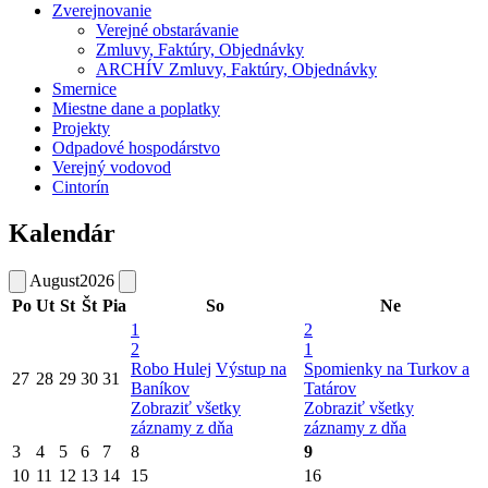
Zverejnovanie
Verejné obstarávanie
Zmluvy, Faktúry, Objednávky
ARCHÍV Zmluvy, Faktúry, Objednávky
Smernice
Miestne dane a poplatky
Projekty
Odpadové hospodárstvo
Verejný vodovod
Cintorín
Kalendár
August
2026
Po
Ut
St
Št
Pia
So
Ne
1
2
2
1
Robo Hulej
Výstup na
Spomienky na Turkov a
27
28
29
30
31
Baníkov
Tatárov
Zobraziť všetky
Zobraziť všetky
záznamy z dňa
záznamy z dňa
3
4
5
6
7
8
9
10
11
12
13
14
15
16