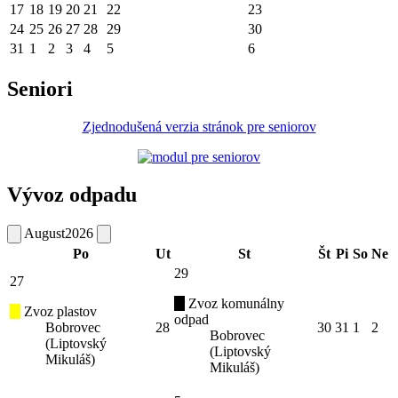
17
18
19
20
21
22
23
24
25
26
27
28
29
30
31
1
2
3
4
5
6
Seniori
Zjednodušená verzia stránok pre seniorov
Vývoz odpadu
August
2026
Po
Ut
St
Št
Pi
So
Ne
29
27
Zvoz komunálny
Zvoz plastov
odpad
Bobrovec
28
30
31
1
2
Bobrovec
(Liptovský
(Liptovský
Mikuláš)
Mikuláš)