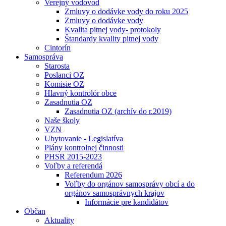
Verejný vodovod
Zmluvy o dodávke vody do roku 2025
Zmluvy o dodávke vody
Kvalita pitnej vody- protokoly
Štandardy kvality pitnej vody
Cintorín
Samospráva
Starosta
Poslanci OZ
Komisie OZ
Hlavný kontrolór obce
Zasadnutia OZ
Zasadnutia OZ (archív do r.2019)
Naše školy
VZN
Ubytovanie - Legislatíva
Plány kontrolnej činnosti
PHSR 2015-2023
Voľby a referendá
Referendum 2026
Voľby do orgánov samosprávy obcí a do
orgánov samosprávnych krajov
Informácie pre kandidátov
Občan
Aktuality