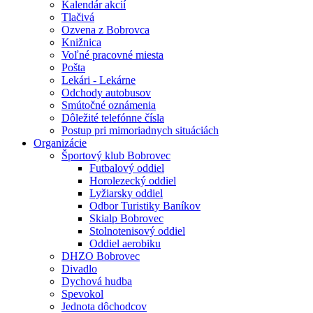
Kalendár akcií
Tlačivá
Ozvena z Bobrovca
Knižnica
Voľné pracovné miesta
Pošta
Lekári - Lekárne
Odchody autobusov
Smútočné oznámenia
Dôležité telefónne čísla
Postup pri mimoriadnych situáciách
Organizácie
Športový klub Bobrovec
Futbalový oddiel
Horolezecký oddiel
Lyžiarsky oddiel
Odbor Turistiky Baníkov
Skialp Bobrovec
Stolnotenisový oddiel
Oddiel aerobiku
DHZO Bobrovec
Divadlo
Dychová hudba
Spevokol
Jednota dôchodcov