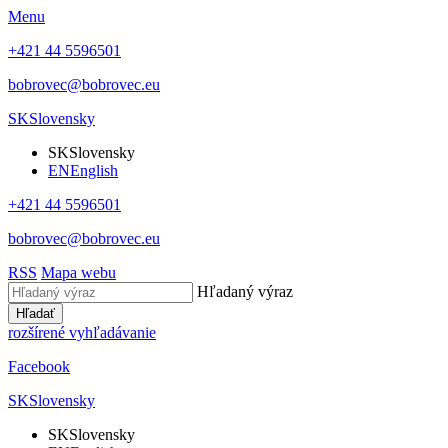
Menu
+421 44 5596501
bobrovec@bobrovec.eu
SK
Slovensky
SK
Slovensky
EN
English
+421 44 5596501
bobrovec@bobrovec.eu
RSS
Mapa webu
Hľadaný výraz
Hľadať
rozšírené vyhľadávanie
Facebook
SK
Slovensky
SK
Slovensky