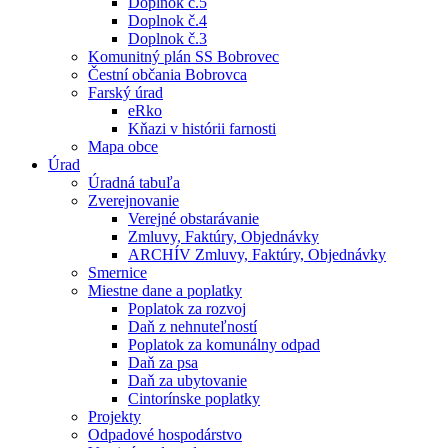
Doplnok č.5
Doplnok č.4
Doplnok č.3
Komunitný plán SS Bobrovec
Čestní občania Bobrovca
Farský úrad
eRko
Kňazi v histórii farnosti
Mapa obce
Úrad
Úradná tabuľa
Zverejnovanie
Verejné obstarávanie
Zmluvy, Faktúry, Objednávky
ARCHÍV Zmluvy, Faktúry, Objednávky
Smernice
Miestne dane a poplatky
Poplatok za rozvoj
Daň z nehnuteľností
Poplatok za komunálny odpad
Daň za psa
Daň za ubytovanie
Cintorínske poplatky
Projekty
Odpadové hospodárstvo