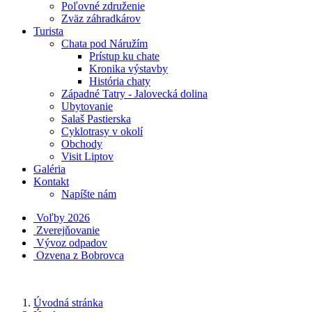
Poľovné združenie
Zväz záhradkárov
Turista
Chata pod Náružím
Prístup ku chate
Kronika výstavby
História chaty
Západné Tatry - Jalovecká dolina
Ubytovanie
Salaš Pastierska
Cyklotrasy v okolí
Obchody
Visit Liptov
Galéria
Kontakt
Napíšte nám
Voľby 2026
Zverejňovanie
Vývoz odpadov
Ozvena z Bobrovca
Úvodná stránka