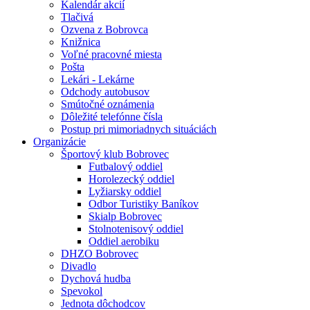
Kalendár akcií
Tlačivá
Ozvena z Bobrovca
Knižnica
Voľné pracovné miesta
Pošta
Lekári - Lekárne
Odchody autobusov
Smútočné oznámenia
Dôležité telefónne čísla
Postup pri mimoriadnych situáciách
Organizácie
Športový klub Bobrovec
Futbalový oddiel
Horolezecký oddiel
Lyžiarsky oddiel
Odbor Turistiky Baníkov
Skialp Bobrovec
Stolnotenisový oddiel
Oddiel aerobiku
DHZO Bobrovec
Divadlo
Dychová hudba
Spevokol
Jednota dôchodcov