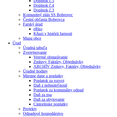
Doplnok č.5
Doplnok č.4
Doplnok č.3
Komunitný plán SS Bobrovec
Čestní občania Bobrovca
Farský úrad
eRko
Kňazi v histórii farnosti
Mapa obce
Úrad
Úradná tabuľa
Zverejnovanie
Verejné obstarávanie
Zmluvy, Faktúry, Objednávky
ARCHÍV Zmluvy, Faktúry, Objednávky
Úradné hodiny
Miestne dane a poplatky
Poplatok za rozvoj
Daň z nehnuteľností
Poplatok za komunálny odpad
Daň za psa
Daň za ubytovanie
Cintorínske poplatky
Projekty
Odpadové hospodárstvo