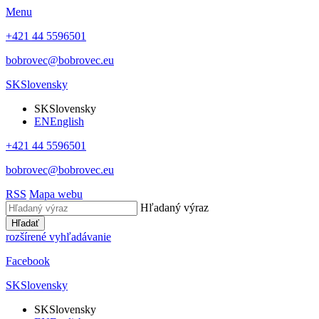
Menu
+421 44 5596501
bobrovec@bobrovec.eu
SK
Slovensky
SK
Slovensky
EN
English
+421 44 5596501
bobrovec@bobrovec.eu
RSS
Mapa webu
Hľadaný výraz
Hľadať
rozšírené vyhľadávanie
Facebook
SK
Slovensky
SK
Slovensky