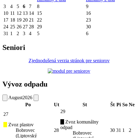
3
4
5
6
7
8
9
10
11
12
13
14
15
16
17
18
19
20
21
22
23
24
25
26
27
28
29
30
31
1
2
3
4
5
6
Seniori
Zjednodušená verzia stránok pre seniorov
Vývoz odpadu
August
2026
Po
Ut
St
Št
Pi
So
Ne
29
27
Zvoz komunálny
Zvoz plastov
odpad
Bobrovec
28
30
31
1
2
Bobrovec
(Liptovský