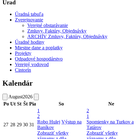
Úrad
Úradná tabuľa
Zverejnovanie
Verejné obstarávanie
Zmluvy, Faktúry, Objednávky
ARCHÍV Zmluvy, Faktúry, Objednávky
Úradné hodiny
Miestne dane a poplatky
Projekty
Odpadové hospodárstvo
Verejný vodovod
Cintorín
Kalendár
August
2026
Po
Ut
St
Št
Pia
So
Ne
1
2
2
1
Robo Hulej
Výstup na
Spomienky na Turkov a
27
28
29
30
31
Baníkov
Tatárov
Zobraziť všetky
Zobraziť všetky
záznamy z dňa
záznamy z dňa