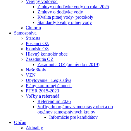
Verejný vodovod
Zmluvy o dodávke vody do roku 2025
Zmluvy o dodávke vody
Kvalita pitnej vody- protokoly
Štandardy kvality pitnej vody
Cintorín
Samospráva
Starosta
Poslanci OZ
Komisie OZ
Hlavný kontrolór obce
Zasadnutia OZ
Zasadnutia OZ (archív do r.2019)
Naše školy
VZN
Ubytovanie - Legislatíva
Plány kontrolnej činnosti
PHSR 2015-2023
Voľby a referendá
Referendum 2026
Voľby do orgánov samosprávy obcí a do
orgánov samosprávnych krajov
Informácie pre kandidátov
Občan
Aktuality