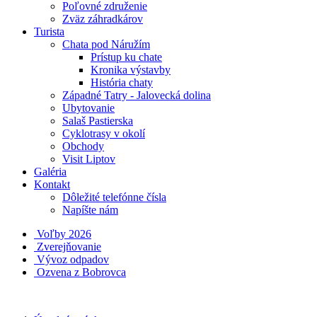
Poľovné združenie
Zväz záhradkárov
Turista
Chata pod Náružím
Prístup ku chate
Kronika výstavby
História chaty
Západné Tatry - Jalovecká dolina
Ubytovanie
Salaš Pastierska
Cyklotrasy v okolí
Obchody
Visit Liptov
Galéria
Kontakt
Dôležité telefónne čísla
Napíšte nám
Voľby 2026
Zverejňovanie
Vývoz odpadov
Ozvena z Bobrovca