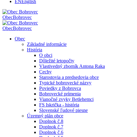
EN
English
Obec
Bobrovec
Obec
Bobrovec
Obec
Základné informácie
História
O obci
Dôležité letopočty
Vlastivedný zborník Antona Raka
Cechy
Starostovia a predsedovia obce
Typické bobrovecké názvy
Poviedky z Bobrovca
Bobrovecké prímenia
Vianočné zvyky Betlehemci
FS Iskrička - história
Slovenské ľudové piesne
Územný plán obce
Doplnok č.8
Doplnok č.7
Doplnok č.6