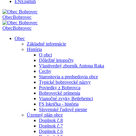
EN
English
Obec
Bobrovec
Obec
Bobrovec
Obec
Základné informácie
História
O obci
Dôležité letopočty
Vlastivedný zborník Antona Raka
Cechy
Starostovia a predsedovia obce
Typické bobrovecké názvy
Poviedky z Bobrovca
Bobrovecké prímenia
Vianočné zvyky Betlehemci
FS Iskrička - história
Slovenské ľudové piesne
Územný plán obce
Doplnok č.8
Doplnok č.7
Doplnok č.6