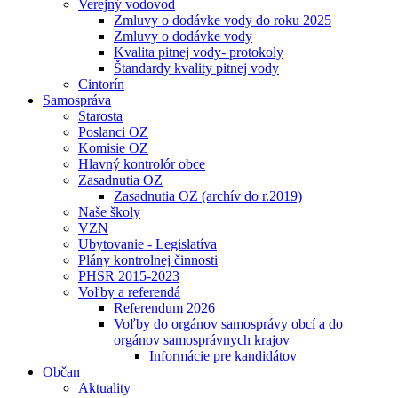
Verejný vodovod
Zmluvy o dodávke vody do roku 2025
Zmluvy o dodávke vody
Kvalita pitnej vody- protokoly
Štandardy kvality pitnej vody
Cintorín
Samospráva
Starosta
Poslanci OZ
Komisie OZ
Hlavný kontrolór obce
Zasadnutia OZ
Zasadnutia OZ (archív do r.2019)
Naše školy
VZN
Ubytovanie - Legislatíva
Plány kontrolnej činnosti
PHSR 2015-2023
Voľby a referendá
Referendum 2026
Voľby do orgánov samosprávy obcí a do
orgánov samosprávnych krajov
Informácie pre kandidátov
Občan
Aktuality