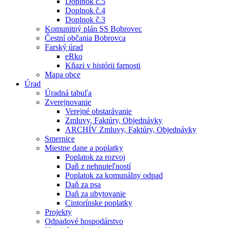
Doplnok č.5
Doplnok č.4
Doplnok č.3
Komunitný plán SS Bobrovec
Čestní občania Bobrovca
Farský úrad
eRko
Kňazi v histórii farnosti
Mapa obce
Úrad
Úradná tabuľa
Zverejnovanie
Verejné obstarávanie
Zmluvy, Faktúry, Objednávky
ARCHÍV Zmluvy, Faktúry, Objednávky
Smernice
Miestne dane a poplatky
Poplatok za rozvoj
Daň z nehnuteľností
Poplatok za komunálny odpad
Daň za psa
Daň za ubytovanie
Cintorínske poplatky
Projekty
Odpadové hospodárstvo