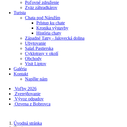
Poľovné združenie
Zväz záhradkárov
Turista
Chata pod Náružím
Prístup ku chate
Kronika výstavby
História chaty
Západné Tatry - Jalovecká dolina
Ubytovanie
Salaš Pastierska
Cyklotrasy v okolí
Obchody
Visit Liptov
Galéria
Kontakt
Napíšte nám
Voľby 2026
Zverejňovanie
Vývoz odpadov
Ozvena z Bobrovca
Úvodná stránka