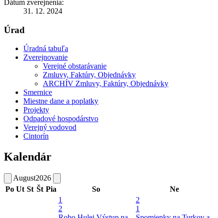
Dátum zverejnenia:
31. 12. 2024
Úrad
Úradná tabuľa
Zverejnovanie
Verejné obstarávanie
Zmluvy, Faktúry, Objednávky
ARCHÍV Zmluvy, Faktúry, Objednávky
Smernice
Miestne dane a poplatky
Projekty
Odpadové hospodárstvo
Verejný vodovod
Cintorín
Kalendár
August
2026
Po
Ut
St
Št
Pia
So
Ne
1
2
2
1
Robo Hulej
Výstup na
Spomienky na Turkov a