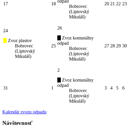
odpad
17
18
20
21
22
23
Bobrovec
(Liptovský
Mikuláš)
26
24
Zvoz komunálny
Zvoz plastov
odpad
Bobrovec
25
27
28
29
30
Bobrovec
(Liptovský
(Liptovský
Mikuláš)
Mikuláš)
2
Zvoz komunálny
odpad
31
1
3
4
5
6
Bobrovec
(Liptovský
Mikuláš)
Kalendár zvozu odpadu
Návštevnosť