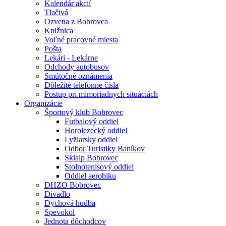
Kalendár akcií
Tlačivá
Ozvena z Bobrovca
Knižnica
Voľné pracovné miesta
Pošta
Lekári - Lekárne
Odchody autobusov
Smútočné oznámenia
Dôležité telefónne čísla
Postup pri mimoriadnych situáciách
Organizácie
Športový klub Bobrovec
Futbalový oddiel
Horolezecký oddiel
Lyžiarsky oddiel
Odbor Turistiky Baníkov
Skialp Bobrovec
Stolnotenisový oddiel
Oddiel aerobiku
DHZO Bobrovec
Divadlo
Dychová hudba
Spevokol
Jednota dôchodcov