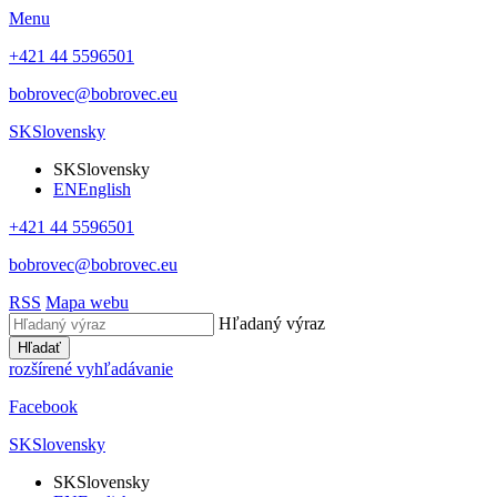
Menu
+421 44 5596501
bobrovec@bobrovec.eu
SK
Slovensky
SK
Slovensky
EN
English
+421 44 5596501
bobrovec@bobrovec.eu
RSS
Mapa webu
Hľadaný výraz
Hľadať
rozšírené vyhľadávanie
Facebook
SK
Slovensky
SK
Slovensky