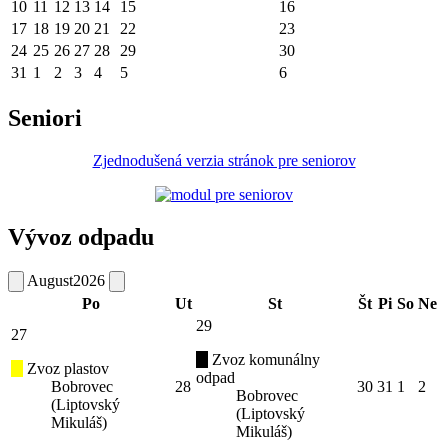
10
11
12
13
14
15
16
17
18
19
20
21
22
23
24
25
26
27
28
29
30
31
1
2
3
4
5
6
Seniori
Zjednodušená verzia stránok pre seniorov
Vývoz odpadu
August
2026
Po
Ut
St
Št
Pi
So
Ne
29
27
Zvoz komunálny
Zvoz plastov
odpad
Bobrovec
28
30
31
1
2
Bobrovec
(Liptovský
(Liptovský
Mikuláš)
Mikuláš)