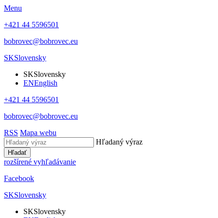
Menu
+421 44 5596501
bobrovec@bobrovec.eu
SK
Slovensky
SK
Slovensky
EN
English
+421 44 5596501
bobrovec@bobrovec.eu
RSS
Mapa webu
Hľadaný výraz
Hľadať
rozšírené vyhľadávanie
Facebook
SK
Slovensky
SK
Slovensky