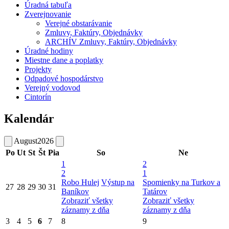
Úradná tabuľa
Zverejnovanie
Verejné obstarávanie
Zmluvy, Faktúry, Objednávky
ARCHÍV Zmluvy, Faktúry, Objednávky
Úradné hodiny
Miestne dane a poplatky
Projekty
Odpadové hospodárstvo
Verejný vodovod
Cintorín
Kalendár
August
2026
Po
Ut
St
Št
Pia
So
Ne
1
2
2
1
Robo Hulej
Výstup na
Spomienky na Turkov a
27
28
29
30
31
Baníkov
Tatárov
Zobraziť všetky
Zobraziť všetky
záznamy z dňa
záznamy z dňa
3
4
5
6
7
8
9