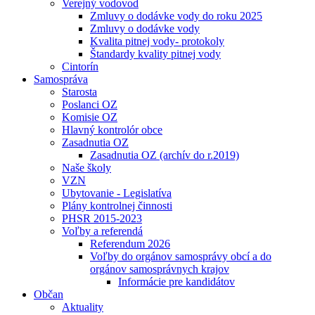
Verejný vodovod
Zmluvy o dodávke vody do roku 2025
Zmluvy o dodávke vody
Kvalita pitnej vody- protokoly
Štandardy kvality pitnej vody
Cintorín
Samospráva
Starosta
Poslanci OZ
Komisie OZ
Hlavný kontrolór obce
Zasadnutia OZ
Zasadnutia OZ (archív do r.2019)
Naše školy
VZN
Ubytovanie - Legislatíva
Plány kontrolnej činnosti
PHSR 2015-2023
Voľby a referendá
Referendum 2026
Voľby do orgánov samosprávy obcí a do
orgánov samosprávnych krajov
Informácie pre kandidátov
Občan
Aktuality