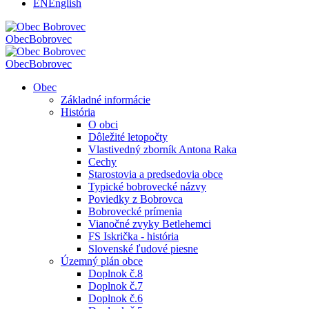
EN
English
Obec
Bobrovec
Obec
Bobrovec
Obec
Základné informácie
História
O obci
Dôležité letopočty
Vlastivedný zborník Antona Raka
Cechy
Starostovia a predsedovia obce
Typické bobrovecké názvy
Poviedky z Bobrovca
Bobrovecké prímenia
Vianočné zvyky Betlehemci
FS Iskrička - história
Slovenské ľudové piesne
Územný plán obce
Doplnok č.8
Doplnok č.7
Doplnok č.6