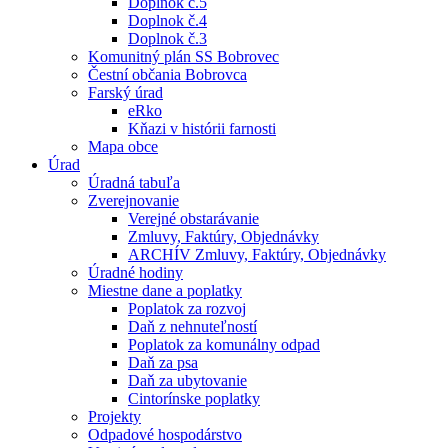
Doplnok č.5
Doplnok č.4
Doplnok č.3
Komunitný plán SS Bobrovec
Čestní občania Bobrovca
Farský úrad
eRko
Kňazi v histórii farnosti
Mapa obce
Úrad
Úradná tabuľa
Zverejnovanie
Verejné obstarávanie
Zmluvy, Faktúry, Objednávky
ARCHÍV Zmluvy, Faktúry, Objednávky
Úradné hodiny
Miestne dane a poplatky
Poplatok za rozvoj
Daň z nehnuteľností
Poplatok za komunálny odpad
Daň za psa
Daň za ubytovanie
Cintorínske poplatky
Projekty
Odpadové hospodárstvo