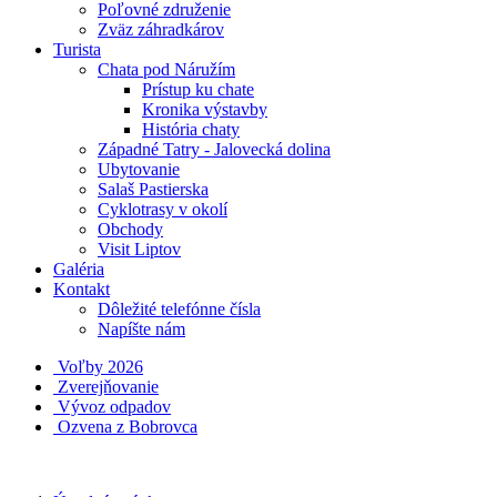
Poľovné združenie
Zväz záhradkárov
Turista
Chata pod Náružím
Prístup ku chate
Kronika výstavby
História chaty
Západné Tatry - Jalovecká dolina
Ubytovanie
Salaš Pastierska
Cyklotrasy v okolí
Obchody
Visit Liptov
Galéria
Kontakt
Dôležité telefónne čísla
Napíšte nám
Voľby 2026
Zverejňovanie
Vývoz odpadov
Ozvena z Bobrovca