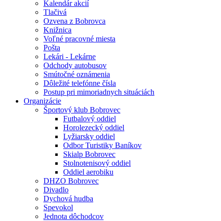
Kalendár akcií
Tlačivá
Ozvena z Bobrovca
Knižnica
Voľné pracovné miesta
Pošta
Lekári - Lekárne
Odchody autobusov
Smútočné oznámenia
Dôležité telefónne čísla
Postup pri mimoriadnych situáciách
Organizácie
Športový klub Bobrovec
Futbalový oddiel
Horolezecký oddiel
Lyžiarsky oddiel
Odbor Turistiky Baníkov
Skialp Bobrovec
Stolnotenisový oddiel
Oddiel aerobiku
DHZO Bobrovec
Divadlo
Dychová hudba
Spevokol
Jednota dôchodcov