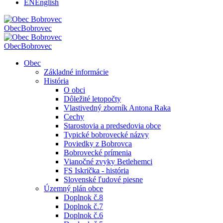
EN
English
Obec
Bobrovec
Obec
Bobrovec
Obec
Základné informácie
História
O obci
Dôležité letopočty
Vlastivedný zborník Antona Raka
Cechy
Starostovia a predsedovia obce
Typické bobrovecké názvy
Poviedky z Bobrovca
Bobrovecké prímenia
Vianočné zvyky Betlehemci
FS Iskrička - história
Slovenské ľudové piesne
Územný plán obce
Doplnok č.8
Doplnok č.7
Doplnok č.6