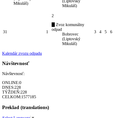
(Liptovský
Mikuláš)
Mikuláš)
2
Zvoz komunálny
odpad
31
1
3
4
5
6
Bobrovec
(Liptovský
Mikuláš)
Kalendár zvozu odpadu
Návštevnosť
Návštevnosť:
ONLINE:
0
DNES:
228
TÝŽDEŇ:
228
CELKOM:
1577185
Preklad (translations)
Select Language
▼