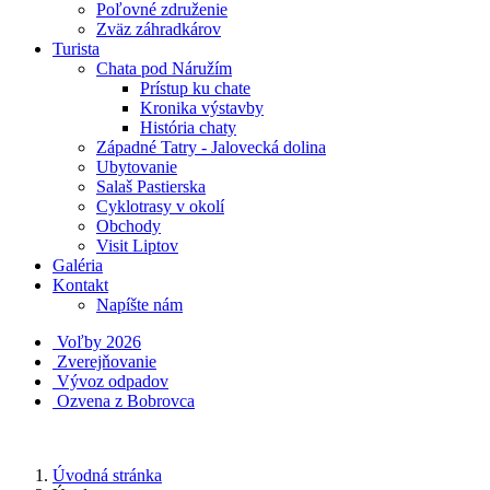
Poľovné združenie
Zväz záhradkárov
Turista
Chata pod Náružím
Prístup ku chate
Kronika výstavby
História chaty
Západné Tatry - Jalovecká dolina
Ubytovanie
Salaš Pastierska
Cyklotrasy v okolí
Obchody
Visit Liptov
Galéria
Kontakt
Napíšte nám
Voľby 2026
Zverejňovanie
Vývoz odpadov
Ozvena z Bobrovca
Úvodná stránka