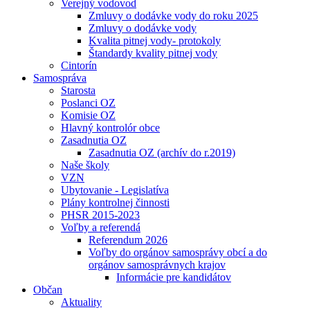
Verejný vodovod
Zmluvy o dodávke vody do roku 2025
Zmluvy o dodávke vody
Kvalita pitnej vody- protokoly
Štandardy kvality pitnej vody
Cintorín
Samospráva
Starosta
Poslanci OZ
Komisie OZ
Hlavný kontrolór obce
Zasadnutia OZ
Zasadnutia OZ (archív do r.2019)
Naše školy
VZN
Ubytovanie - Legislatíva
Plány kontrolnej činnosti
PHSR 2015-2023
Voľby a referendá
Referendum 2026
Voľby do orgánov samosprávy obcí a do
orgánov samosprávnych krajov
Informácie pre kandidátov
Občan
Aktuality