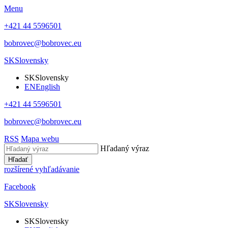
Menu
+421 44 5596501
bobrovec@bobrovec.eu
SK
Slovensky
SK
Slovensky
EN
English
+421 44 5596501
bobrovec@bobrovec.eu
RSS
Mapa webu
Hľadaný výraz
Hľadať
rozšírené vyhľadávanie
Facebook
SK
Slovensky
SK
Slovensky