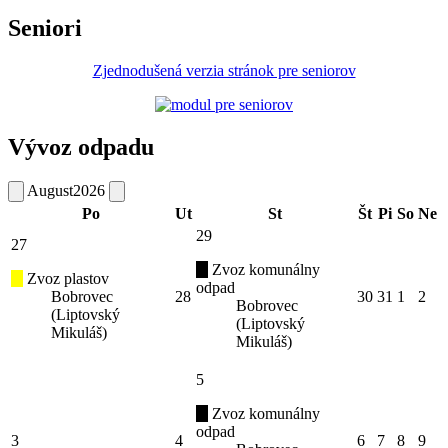
Seniori
Zjednodušená verzia stránok pre seniorov
Vývoz odpadu
August
2026
Po
Ut
St
Št
Pi
So
Ne
29
27
Zvoz komunálny
Zvoz plastov
odpad
Bobrovec
28
30
31
1
2
Bobrovec
(Liptovský
(Liptovský
Mikuláš)
Mikuláš)
5
Zvoz komunálny
odpad
3
4
6
7
8
9