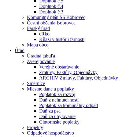
Doplnok č.5
Doplnok č.4
Doplnok č.3
Komunitný plán SS Bobrovec
Čestní občania Bobrovca
Farský úrad
eRko
Kňazi v histórii farnosti
Mapa obce
Úrad
Úradná tabuľa
Zverejnovanie
Verejné obstarávanie
Zmluvy, Faktúry, Objednávky
ARCHÍV Zmluvy, Faktúry, Objednávky
Smernice
Miestne dane a poplatky
Poplatok za rozvoj
Daň z nehnuteľností
Poplatok za komunálny odpad
Daň za psa
Daň za ubytovanie
Cintorínske poplatky
Projekty
Odpadové hospodárstvo