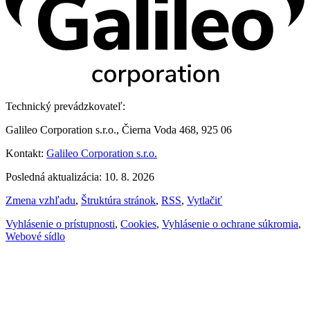
Technický prevádzkovateľ:
Galileo Corporation s.r.o., Čierna Voda 468, 925 06
Kontakt:
Galileo Corporation s.r.o.
Posledná aktualizácia: 10. 8. 2026
Zmena vzhľadu
,
Štruktúra stránok
,
RSS
,
Vytlačiť
Vyhlásenie o prístupnosti
,
Cookies
,
Vyhlásenie o ochrane súkromia
,
Webové sídlo