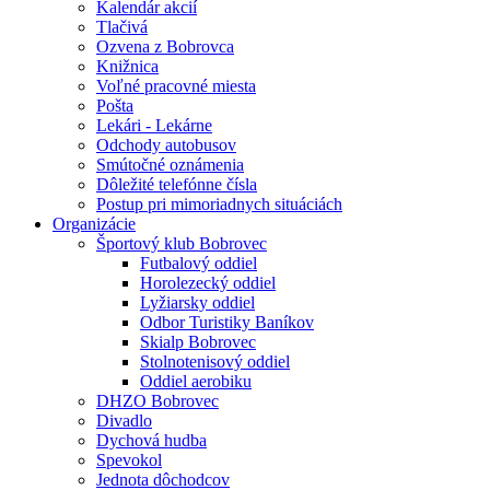
Kalendár akcií
Tlačivá
Ozvena z Bobrovca
Knižnica
Voľné pracovné miesta
Pošta
Lekári - Lekárne
Odchody autobusov
Smútočné oznámenia
Dôležité telefónne čísla
Postup pri mimoriadnych situáciách
Organizácie
Športový klub Bobrovec
Futbalový oddiel
Horolezecký oddiel
Lyžiarsky oddiel
Odbor Turistiky Baníkov
Skialp Bobrovec
Stolnotenisový oddiel
Oddiel aerobiku
DHZO Bobrovec
Divadlo
Dychová hudba
Spevokol
Jednota dôchodcov