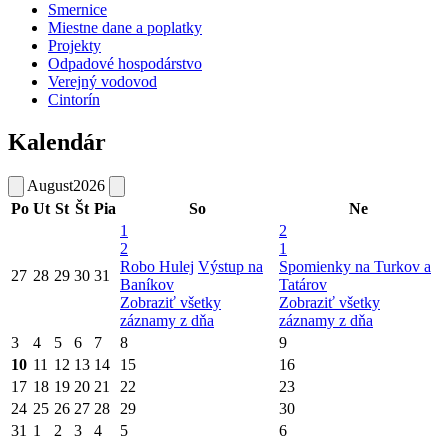
Smernice
Miestne dane a poplatky
Projekty
Odpadové hospodárstvo
Verejný vodovod
Cintorín
Kalendár
August
2026
Po
Ut
St
Št
Pia
So
Ne
1
2
2
1
Robo Hulej
Výstup na
Spomienky na Turkov a
27
28
29
30
31
Baníkov
Tatárov
Zobraziť všetky
Zobraziť všetky
záznamy z dňa
záznamy z dňa
3
4
5
6
7
8
9
10
11
12
13
14
15
16
17
18
19
20
21
22
23
24
25
26
27
28
29
30
31
1
2
3
4
5
6