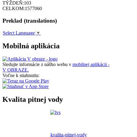
TÝŽDEŇ:
103
CELKOM:
1577060
Preklad (translations)
Select Language
▼
Mobilná aplikácia
Sledujte informácie z nášho webu v
mobilnej aplikácii -
V OBRAZE.
Voľne k stiahnutiu:
Kvalita pitnej vody
kvalita-pitnej-vody