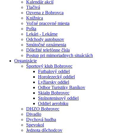
Kalendár akcií
Tlačivá
Ozvena z Bobrovca
Knižnica
Voľné pracovné miesta
Pošta
Lekári - Lekárne
Odchody autobusov
Smútočné oznámenia
Dôležité telefónne čísla
Postup pri mimoriadnych situáciách
Organizácie
Športový klub Bobrovec
Futbalový oddiel
Horolezecký oddiel
Lyžiarsky oddiel
Odbor Turistiky Baníkov
Skialp Bobrovec
Stolnotenisový oddiel
Oddiel aerobiku
DHZO Bobrovec
Divadlo
Dychová hudba
Spevokol
Jednota dôchodcov