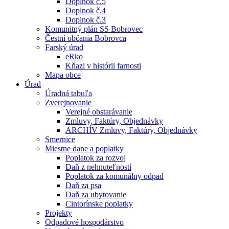
Doplnok č.5
Doplnok č.4
Doplnok č.3
Komunitný plán SS Bobrovec
Čestní občania Bobrovca
Farský úrad
eRko
Kňazi v histórii farnosti
Mapa obce
Úrad
Úradná tabuľa
Zverejnovanie
Verejné obstarávanie
Zmluvy, Faktúry, Objednávky
ARCHÍV Zmluvy, Faktúry, Objednávky
Smernice
Miestne dane a poplatky
Poplatok za rozvoj
Daň z nehnuteľností
Poplatok za komunálny odpad
Daň za psa
Daň za ubytovanie
Cintorínske poplatky
Projekty
Odpadové hospodárstvo