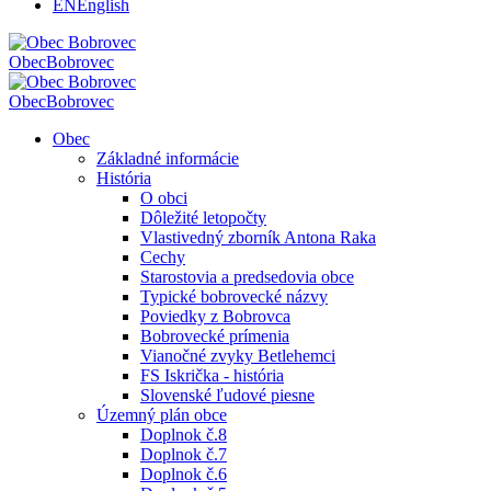
EN
English
Obec
Bobrovec
Obec
Bobrovec
Obec
Základné informácie
História
O obci
Dôležité letopočty
Vlastivedný zborník Antona Raka
Cechy
Starostovia a predsedovia obce
Typické bobrovecké názvy
Poviedky z Bobrovca
Bobrovecké prímenia
Vianočné zvyky Betlehemci
FS Iskrička - história
Slovenské ľudové piesne
Územný plán obce
Doplnok č.8
Doplnok č.7
Doplnok č.6