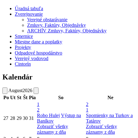
Úradná tabuľa
Zverejnovanie
Verejné obstarávanie
Zmluvy, Faktúry, Objednávky
ARCHÍV Zmluvy, Faktúry, Objednávky
Smernice
Miestne dane a poplatky
Projekty
Odpadové hospodárstvo
Verejný vodovod
Cintorín
Kalendár
August
2026
Po
Ut
St
Št
Pia
So
Ne
1
2
2
1
Robo Hulej
Výstup na
Spomienky na Turkov a
27
28
29
30
31
Baníkov
Tatárov
Zobraziť všetky
Zobraziť všetky
záznamy z dňa
záznamy z dňa