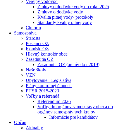
Verejný vodovod
Zmluvy o dodávke vody do roku 2025
Zmluvy o dodávke vody
Kvalita pitnej vody- protokoly
Štandardy kvality pitnej vody
Cintorín
Samospráva
Starosta
Poslanci OZ
Komisie OZ
Hlavný kontrolór obce
Zasadnutia OZ
Zasadnutia OZ (archív do r.2019)
Naše školy
VZN
Ubytovanie - Legislatíva
Plány kontrolnej činnosti
PHSR 2015-2023
Voľby a referendá
Referendum 2026
Voľby do orgánov samosprávy obcí a do
orgánov samosprávnych krajov
Informácie pre kandidátov
Občan
Aktuality