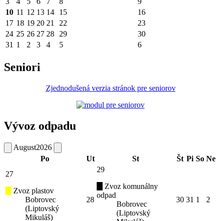
3
4
5
6
7
8
9
10
11
12
13
14
15
16
17
18
19
20
21
22
23
24
25
26
27
28
29
30
31
1
2
3
4
5
6
Seniori
Zjednodušená verzia stránok pre seniorov
Vývoz odpadu
August
2026
Po
Ut
St
Št
Pi
So
Ne
29
27
Zvoz komunálny
Zvoz plastov
odpad
Bobrovec
28
30
31
1
2
Bobrovec
(Liptovský
(Liptovský
Mikuláš)