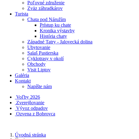
Poľovné združenie
Zväz záhradkárov
Turista
Chata pod Náružím
Prístup ku chate
Kronika výstavby
História chaty
Západné Tatry - Jalovecká dolina
Ubytovanie
Salaš Pastierska
Cyklotrasy v okolí
Obchody
Visit Liptov
Galéria
Kontakt
Napíšte nám
Voľby 2026
Zverejňovanie
Vývoz odpadov
Ozvena z Bobrovca
Úvodná stránka