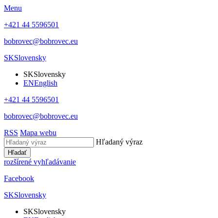
Menu
+421 44 5596501
bobrovec@bobrovec.eu
SK
Slovensky
SK
Slovensky
EN
English
+421 44 5596501
bobrovec@bobrovec.eu
RSS
Mapa webu
Hľadaný výraz
Hľadať
rozšírené vyhľadávanie
Facebook
SK
Slovensky
SK
Slovensky