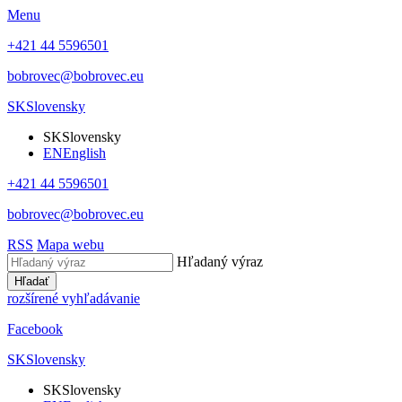
Menu
+421 44 5596501
bobrovec@bobrovec.eu
SK
Slovensky
SK
Slovensky
EN
English
+421 44 5596501
bobrovec@bobrovec.eu
RSS
Mapa webu
Hľadaný výraz
Hľadať
rozšírené vyhľadávanie
Facebook
SK
Slovensky
SK
Slovensky