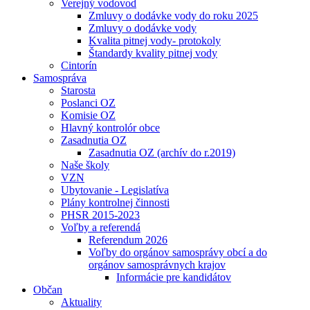
Verejný vodovod
Zmluvy o dodávke vody do roku 2025
Zmluvy o dodávke vody
Kvalita pitnej vody- protokoly
Štandardy kvality pitnej vody
Cintorín
Samospráva
Starosta
Poslanci OZ
Komisie OZ
Hlavný kontrolór obce
Zasadnutia OZ
Zasadnutia OZ (archív do r.2019)
Naše školy
VZN
Ubytovanie - Legislatíva
Plány kontrolnej činnosti
PHSR 2015-2023
Voľby a referendá
Referendum 2026
Voľby do orgánov samosprávy obcí a do
orgánov samosprávnych krajov
Informácie pre kandidátov
Občan
Aktuality