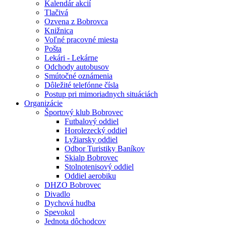
Kalendár akcií
Tlačivá
Ozvena z Bobrovca
Knižnica
Voľné pracovné miesta
Pošta
Lekári - Lekárne
Odchody autobusov
Smútočné oznámenia
Dôležité telefónne čísla
Postup pri mimoriadnych situáciách
Organizácie
Športový klub Bobrovec
Futbalový oddiel
Horolezecký oddiel
Lyžiarsky oddiel
Odbor Turistiky Baníkov
Skialp Bobrovec
Stolnotenisový oddiel
Oddiel aerobiku
DHZO Bobrovec
Divadlo
Dychová hudba
Spevokol
Jednota dôchodcov