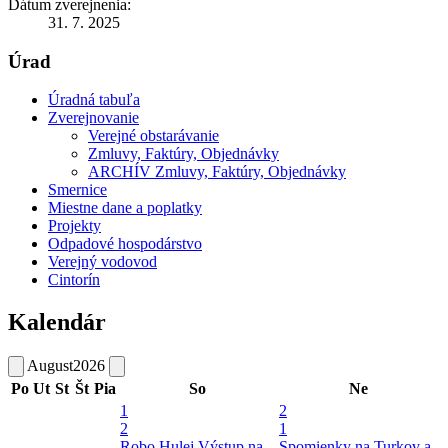
Dátum zverejnenia:
31. 7. 2025
Úrad
Úradná tabuľa
Zverejnovanie
Verejné obstarávanie
Zmluvy, Faktúry, Objednávky
ARCHÍV Zmluvy, Faktúry, Objednávky
Smernice
Miestne dane a poplatky
Projekty
Odpadové hospodárstvo
Verejný vodovod
Cintorín
Kalendár
August
2026
Po
Ut
St
Št
Pia
So
Ne
1
2
2
1
Robo Hulej
Výstup na
Spomienky na Turkov a