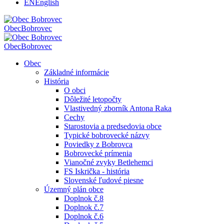
EN
English
Obec
Bobrovec
Obec
Bobrovec
Obec
Základné informácie
História
O obci
Dôležité letopočty
Vlastivedný zborník Antona Raka
Cechy
Starostovia a predsedovia obce
Typické bobrovecké názvy
Poviedky z Bobrovca
Bobrovecké prímenia
Vianočné zvyky Betlehemci
FS Iskrička - história
Slovenské ľudové piesne
Územný plán obce
Doplnok č.8
Doplnok č.7
Doplnok č.6