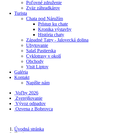
Poľovné združenie
Zväz záhradkárov
Turista
Chata pod Náružím
Prístup ku chate
Kronika výstavby
História chaty
Západné Tatry - Jalovecká dolina
Ubytovanie
Salaš Pastierska
Cyklotrasy v okolí
Obchody
Visit Liptov
Galéria
Kontakt
Napíšte nám
Voľby 2026
Zverejňovanie
Vývoz odpadov
Ozvena z Bobrovca
Úvodná stránka