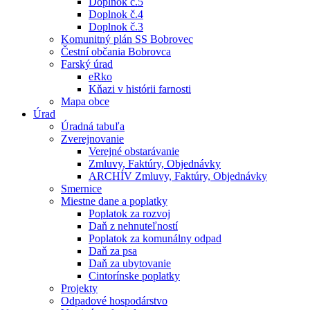
Doplnok č.5
Doplnok č.4
Doplnok č.3
Komunitný plán SS Bobrovec
Čestní občania Bobrovca
Farský úrad
eRko
Kňazi v histórii farnosti
Mapa obce
Úrad
Úradná tabuľa
Zverejnovanie
Verejné obstarávanie
Zmluvy, Faktúry, Objednávky
ARCHÍV Zmluvy, Faktúry, Objednávky
Smernice
Miestne dane a poplatky
Poplatok za rozvoj
Daň z nehnuteľností
Poplatok za komunálny odpad
Daň za psa
Daň za ubytovanie
Cintorínske poplatky
Projekty
Odpadové hospodárstvo