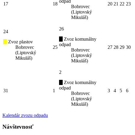
odpad
17
18
20
21
22
23
Bobrovec
(Liptovský
Mikuláš)
26
24
Zvoz komunálny
Zvoz plastov
odpad
Bobrovec
25
27
28
29
30
Bobrovec
(Liptovský
(Liptovský
Mikuláš)
Mikuláš)
2
Zvoz komunálny
odpad
31
1
3
4
5
6
Bobrovec
(Liptovský
Mikuláš)
Kalendár zvozu odpadu
Návštevnosť