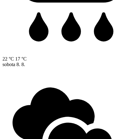
22 °C
17 °C
sobota
8. 8.