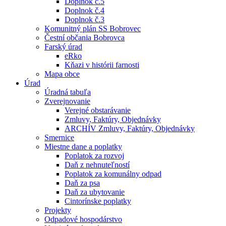
Doplnok č.5
Doplnok č.4
Doplnok č.3
Komunitný plán SS Bobrovec
Čestní občania Bobrovca
Farský úrad
eRko
Kňazi v histórii farnosti
Mapa obce
Úrad
Úradná tabuľa
Zverejnovanie
Verejné obstarávanie
Zmluvy, Faktúry, Objednávky
ARCHÍV Zmluvy, Faktúry, Objednávky
Smernice
Miestne dane a poplatky
Poplatok za rozvoj
Daň z nehnuteľností
Poplatok za komunálny odpad
Daň za psa
Daň za ubytovanie
Cintorínske poplatky
Projekty
Odpadové hospodárstvo