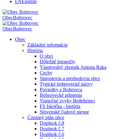
EN
English
Obec
Bobrovec
Obec
Bobrovec
Obec
Základné informácie
História
O obci
Dôležité letopočty
Vlastivedný zborník Antona Raka
Cechy
Starostovia a predsedovia obce
Typické bobrovecké názvy
Poviedky z Bobrovca
Bobrovecké prímenia
Vianočné zvyky Betlehemci
FS Iskrička - história
Slovenské ľudové piesne
Územný plán obce
Doplnok č.8
Doplnok č.7
Doplnok č.6