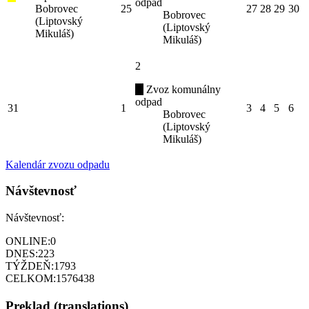
odpad
Bobrovec
25
27
28
29
30
Bobrovec
(Liptovský
(Liptovský
Mikuláš)
Mikuláš)
2
Zvoz komunálny
odpad
31
1
3
4
5
6
Bobrovec
(Liptovský
Mikuláš)
Kalendár zvozu odpadu
Návštevnosť
Návštevnosť:
ONLINE:
0
DNES:
223
TÝŽDEŇ:
1793
CELKOM:
1576438
Preklad (translations)