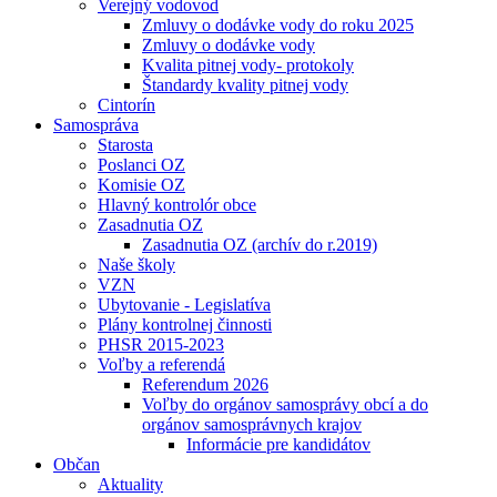
Verejný vodovod
Zmluvy o dodávke vody do roku 2025
Zmluvy o dodávke vody
Kvalita pitnej vody- protokoly
Štandardy kvality pitnej vody
Cintorín
Samospráva
Starosta
Poslanci OZ
Komisie OZ
Hlavný kontrolór obce
Zasadnutia OZ
Zasadnutia OZ (archív do r.2019)
Naše školy
VZN
Ubytovanie - Legislatíva
Plány kontrolnej činnosti
PHSR 2015-2023
Voľby a referendá
Referendum 2026
Voľby do orgánov samosprávy obcí a do
orgánov samosprávnych krajov
Informácie pre kandidátov
Občan
Aktuality