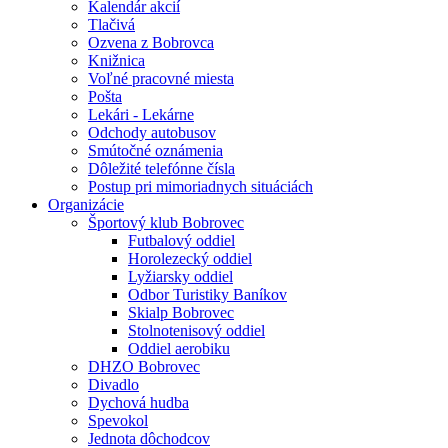
Kalendár akcií
Tlačivá
Ozvena z Bobrovca
Knižnica
Voľné pracovné miesta
Pošta
Lekári - Lekárne
Odchody autobusov
Smútočné oznámenia
Dôležité telefónne čísla
Postup pri mimoriadnych situáciách
Organizácie
Športový klub Bobrovec
Futbalový oddiel
Horolezecký oddiel
Lyžiarsky oddiel
Odbor Turistiky Baníkov
Skialp Bobrovec
Stolnotenisový oddiel
Oddiel aerobiku
DHZO Bobrovec
Divadlo
Dychová hudba
Spevokol
Jednota dôchodcov