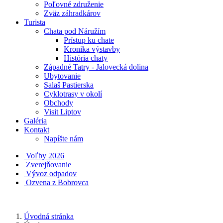
Poľovné združenie
Zväz záhradkárov
Turista
Chata pod Náružím
Prístup ku chate
Kronika výstavby
História chaty
Západné Tatry - Jalovecká dolina
Ubytovanie
Salaš Pastierska
Cyklotrasy v okolí
Obchody
Visit Liptov
Galéria
Kontakt
Napíšte nám
Voľby 2026
Zverejňovanie
Vývoz odpadov
Ozvena z Bobrovca
Úvodná stránka