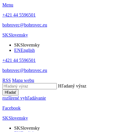
Menu
+421 44 5596501
bobrovec@bobrovec.eu
SK
Slovensky
SK
Slovensky
EN
English
+421 44 5596501
bobrovec@bobrovec.eu
RSS
Mapa webu
Hľadaný výraz
Hľadať
rozšírené vyhľadávanie
Facebook
SK
Slovensky
SK
Slovensky