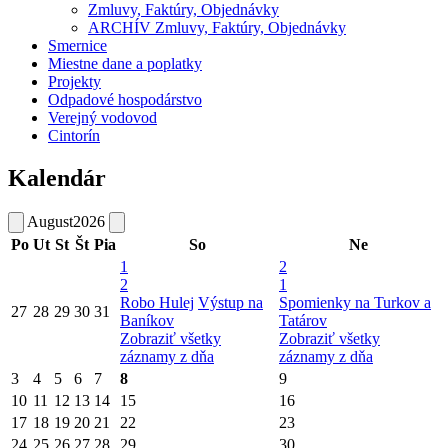
Zmluvy, Faktúry, Objednávky
ARCHÍV Zmluvy, Faktúry, Objednávky
Smernice
Miestne dane a poplatky
Projekty
Odpadové hospodárstvo
Verejný vodovod
Cintorín
Kalendár
August
2026
Po
Ut
St
Št
Pia
So
Ne
1
2
2
1
Robo Hulej
Výstup na
Spomienky na Turkov a
27
28
29
30
31
Baníkov
Tatárov
Zobraziť všetky
Zobraziť všetky
záznamy z dňa
záznamy z dňa
3
4
5
6
7
8
9
10
11
12
13
14
15
16
17
18
19
20
21
22
23
24
25
26
27
28
29
30