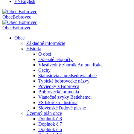
EN
English
Obec
Bobrovec
Obec
Bobrovec
Obec
Základné informácie
História
O obci
Dôležité letopočty
Vlastivedný zborník Antona Raka
Cechy
Starostovia a predsedovia obce
Typické bobrovecké názvy
Poviedky z Bobrovca
Bobrovecké prímenia
Vianočné zvyky Betlehemci
FS Iskrička - história
Slovenské ľudové piesne
Územný plán obce
Doplnok č.8
Doplnok č.7
Doplnok č.6