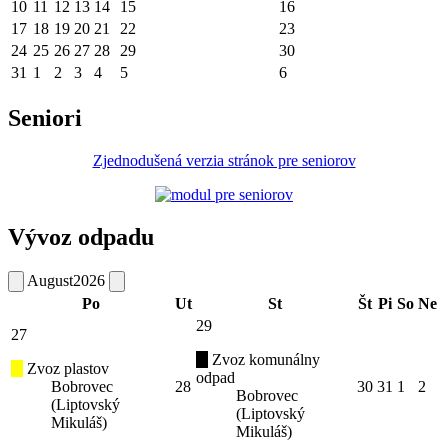
10
11
12
13
14
15
16
17
18
19
20
21
22
23
24
25
26
27
28
29
30
31
1
2
3
4
5
6
Seniori
Zjednodušená verzia stránok pre seniorov
Vývoz odpadu
August
2026
Po
Ut
St
Št
Pi
So
Ne
29
27
Zvoz komunálny
Zvoz plastov
odpad
Bobrovec
28
30
31
1
2
Bobrovec
(Liptovský
(Liptovský
Mikuláš)
Mikuláš)