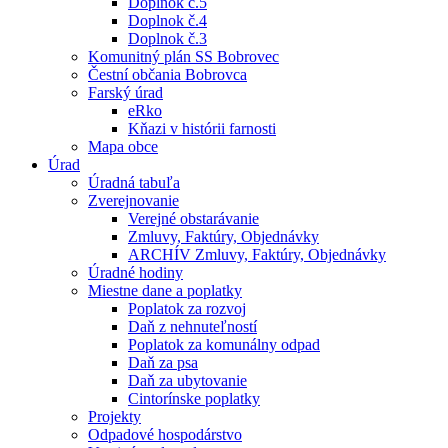
Doplnok č.5
Doplnok č.4
Doplnok č.3
Komunitný plán SS Bobrovec
Čestní občania Bobrovca
Farský úrad
eRko
Kňazi v histórii farnosti
Mapa obce
Úrad
Úradná tabuľa
Zverejnovanie
Verejné obstarávanie
Zmluvy, Faktúry, Objednávky
ARCHÍV Zmluvy, Faktúry, Objednávky
Úradné hodiny
Miestne dane a poplatky
Poplatok za rozvoj
Daň z nehnuteľností
Poplatok za komunálny odpad
Daň za psa
Daň za ubytovanie
Cintorínske poplatky
Projekty
Odpadové hospodárstvo