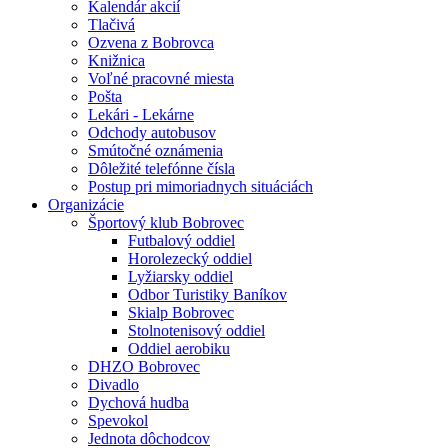
Kalendár akcií
Tlačivá
Ozvena z Bobrovca
Knižnica
Voľné pracovné miesta
Pošta
Lekári - Lekárne
Odchody autobusov
Smútočné oznámenia
Dôležité telefónne čísla
Postup pri mimoriadnych situáciách
Organizácie
Športový klub Bobrovec
Futbalový oddiel
Horolezecký oddiel
Lyžiarsky oddiel
Odbor Turistiky Baníkov
Skialp Bobrovec
Stolnotenisový oddiel
Oddiel aerobiku
DHZO Bobrovec
Divadlo
Dychová hudba
Spevokol
Jednota dôchodcov