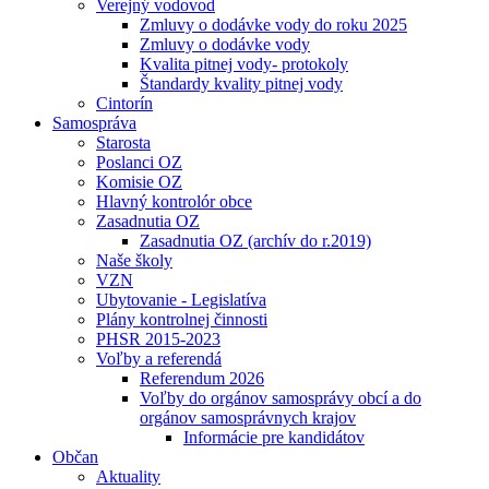
Verejný vodovod
Zmluvy o dodávke vody do roku 2025
Zmluvy o dodávke vody
Kvalita pitnej vody- protokoly
Štandardy kvality pitnej vody
Cintorín
Samospráva
Starosta
Poslanci OZ
Komisie OZ
Hlavný kontrolór obce
Zasadnutia OZ
Zasadnutia OZ (archív do r.2019)
Naše školy
VZN
Ubytovanie - Legislatíva
Plány kontrolnej činnosti
PHSR 2015-2023
Voľby a referendá
Referendum 2026
Voľby do orgánov samosprávy obcí a do
orgánov samosprávnych krajov
Informácie pre kandidátov
Občan
Aktuality