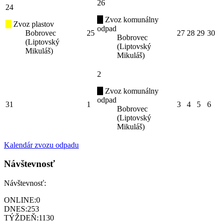
26
24
Zvoz komunálny
Zvoz plastov
odpad
Bobrovec
25
27
28
29
30
Bobrovec
(Liptovský
(Liptovský
Mikuláš)
Mikuláš)
2
Zvoz komunálny
odpad
31
1
3
4
5
6
Bobrovec
(Liptovský
Mikuláš)
Kalendár zvozu odpadu
Návštevnosť
Návštevnosť:
ONLINE:
0
DNES:
253
TÝŽDEŇ:
1130