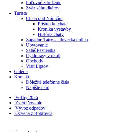
Poľovné združenie
Zväz záhradkárov
Turista
Chata pod Náružím
Prístup ku chate
Kronika výstavby
História chaty
Západné Tatry - Jalovecká dolina
Ubytovanie
Salaš Pastierska
Cyklotrasy v okolí
Obchody
Visit Liptov
Galéria
Kontakt
Dôležité telefónne čísla
Napíšte nám
Voľby 2026
Zverejňovanie
Vývoz odpadov
Ozvena z Bobrovca