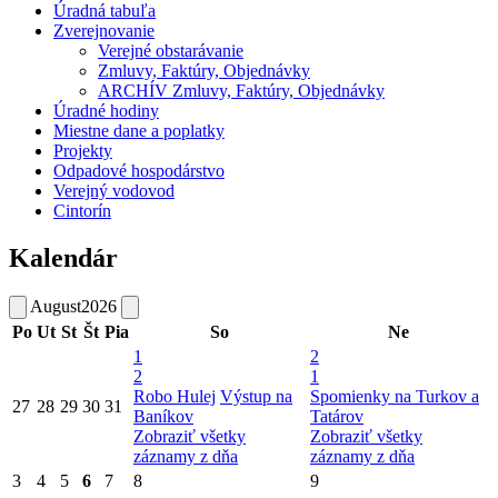
Úradná tabuľa
Zverejnovanie
Verejné obstarávanie
Zmluvy, Faktúry, Objednávky
ARCHÍV Zmluvy, Faktúry, Objednávky
Úradné hodiny
Miestne dane a poplatky
Projekty
Odpadové hospodárstvo
Verejný vodovod
Cintorín
Kalendár
August
2026
Po
Ut
St
Št
Pia
So
Ne
1
2
2
1
Robo Hulej
Výstup na
Spomienky na Turkov a
27
28
29
30
31
Baníkov
Tatárov
Zobraziť všetky
Zobraziť všetky
záznamy z dňa
záznamy z dňa
3
4
5
6
7
8
9