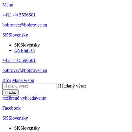
Menu
+421 44 5596501
bobrovec@bobrovec.eu
SK
Slovensky
SK
Slovensky
EN
English
+421 44 5596501
bobrovec@bobrovec.eu
RSS
Mapa webu
Hľadaný výraz
Hľadať
rozšírené vyhľadávanie
Facebook
SK
Slovensky
SK
Slovensky