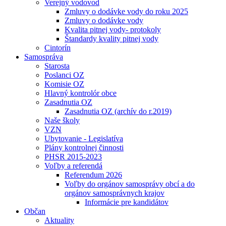
Verejný vodovod
Zmluvy o dodávke vody do roku 2025
Zmluvy o dodávke vody
Kvalita pitnej vody- protokoly
Štandardy kvality pitnej vody
Cintorín
Samospráva
Starosta
Poslanci OZ
Komisie OZ
Hlavný kontrolór obce
Zasadnutia OZ
Zasadnutia OZ (archív do r.2019)
Naše školy
VZN
Ubytovanie - Legislatíva
Plány kontrolnej činnosti
PHSR 2015-2023
Voľby a referendá
Referendum 2026
Voľby do orgánov samosprávy obcí a do
orgánov samosprávnych krajov
Informácie pre kandidátov
Občan
Aktuality