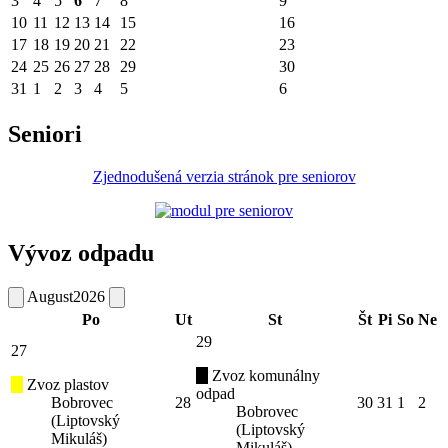
3
4
5
6
7
8
9
10
11
12
13
14
15
16
17
18
19
20
21
22
23
24
25
26
27
28
29
30
31
1
2
3
4
5
6
Seniori
Zjednodušená verzia stránok pre seniorov
Vývoz odpadu
August
2026
Po
Ut
St
Št
Pi
So
Ne
29
27
Zvoz komunálny
Zvoz plastov
odpad
Bobrovec
28
30
31
1
2
Bobrovec
(Liptovský
(Liptovský
Mikuláš)
Mikuláš)