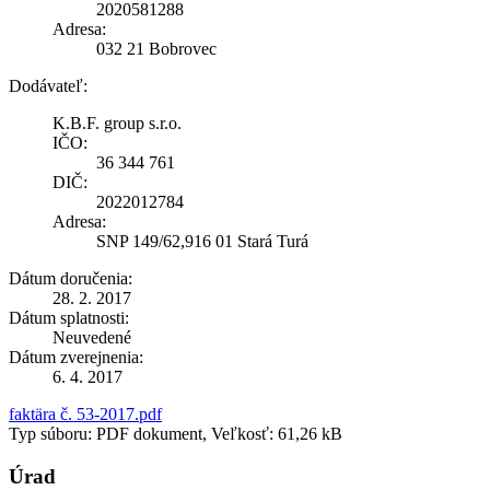
2020581288
Adresa:
032 21 Bobrovec
Dodávateľ:
K.B.F. group s.r.o.
IČO:
36 344 761
DIČ:
2022012784
Adresa:
SNP 149/62,916 01 Stará Turá
Dátum doručenia:
28. 2. 2017
Dátum splatnosti:
Neuvedené
Dátum zverejnenia:
6. 4. 2017
faktära č. 53-2017.pdf
Typ súboru: PDF dokument, Veľkosť: 61,26 kB
Úrad