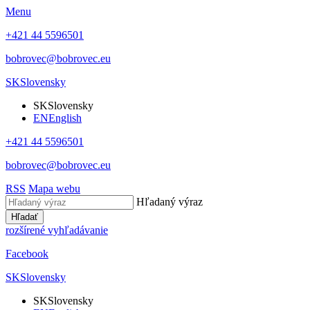
Menu
+421 44 5596501
bobrovec@bobrovec.eu
SK
Slovensky
SK
Slovensky
EN
English
+421 44 5596501
bobrovec@bobrovec.eu
RSS
Mapa webu
Hľadaný výraz
Hľadať
rozšírené vyhľadávanie
Facebook
SK
Slovensky
SK
Slovensky