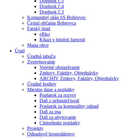
Doplnok č.5
Doplnok č.4
Doplnok č.3
Komunitný plán SS Bobrovec
Čestní občania Bobrovca
Farský úrad
eRko
Kňazi v histórii farnosti
Mapa obce
Úrad
Úradná tabuľa
Zverejnovanie
Verejné obstarávanie
Zmluvy, Faktúry, Objednávky
ARCHÍV Zmluvy, Faktúry, Objednávky
Úradné hodiny
Miestne dane a poplatky
Poplatok za rozvoj
Daň z nehnuteľností
Poplatok za komunálny odpad
Daň za psa
Daň za ubytovanie
Cintorínske poplatky
Projekty
Odpadové hospodárstvo