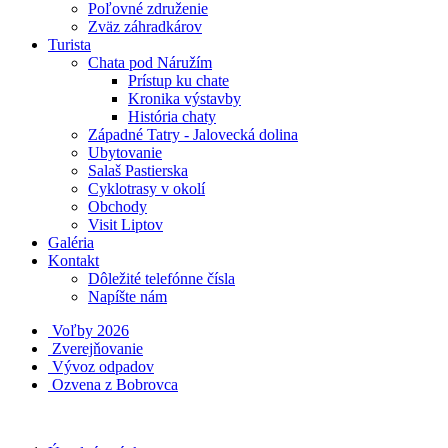
Poľovné združenie
Zväz záhradkárov
Turista
Chata pod Náružím
Prístup ku chate
Kronika výstavby
História chaty
Západné Tatry - Jalovecká dolina
Ubytovanie
Salaš Pastierska
Cyklotrasy v okolí
Obchody
Visit Liptov
Galéria
Kontakt
Dôležité telefónne čísla
Napíšte nám
Voľby 2026
Zverejňovanie
Vývoz odpadov
Ozvena z Bobrovca