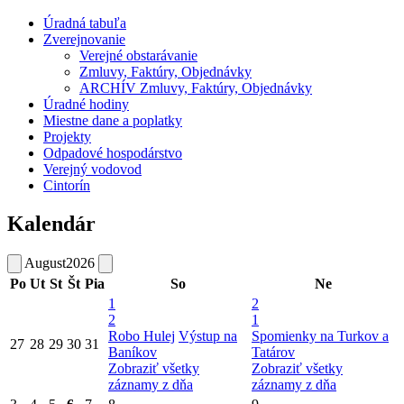
Úradná tabuľa
Zverejnovanie
Verejné obstarávanie
Zmluvy, Faktúry, Objednávky
ARCHÍV Zmluvy, Faktúry, Objednávky
Úradné hodiny
Miestne dane a poplatky
Projekty
Odpadové hospodárstvo
Verejný vodovod
Cintorín
Kalendár
August
2026
Po
Ut
St
Št
Pia
So
Ne
1
2
2
1
Robo Hulej
Výstup na
Spomienky na Turkov a
27
28
29
30
31
Baníkov
Tatárov
Zobraziť všetky
Zobraziť všetky
záznamy z dňa
záznamy z dňa