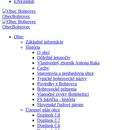
EN
English
Obec
Bobrovec
Obec
Bobrovec
Obec
Základné informácie
História
O obci
Dôležité letopočty
Vlastivedný zborník Antona Raka
Cechy
Starostovia a predsedovia obce
Typické bobrovecké názvy
Poviedky z Bobrovca
Bobrovecké prímenia
Vianočné zvyky Betlehemci
FS Iskrička - história
Slovenské ľudové piesne
Územný plán obce
Doplnok č.8
Doplnok č.7
Doplnok č.6