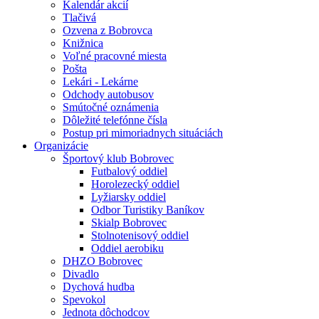
Kalendár akcií
Tlačivá
Ozvena z Bobrovca
Knižnica
Voľné pracovné miesta
Pošta
Lekári - Lekárne
Odchody autobusov
Smútočné oznámenia
Dôležité telefónne čísla
Postup pri mimoriadnych situáciách
Organizácie
Športový klub Bobrovec
Futbalový oddiel
Horolezecký oddiel
Lyžiarsky oddiel
Odbor Turistiky Baníkov
Skialp Bobrovec
Stolnotenisový oddiel
Oddiel aerobiku
DHZO Bobrovec
Divadlo
Dychová hudba
Spevokol
Jednota dôchodcov