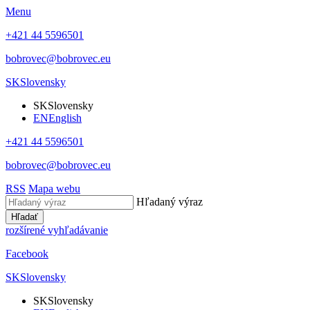
Menu
+421 44 5596501
bobrovec@bobrovec.eu
SK
Slovensky
SK
Slovensky
EN
English
+421 44 5596501
bobrovec@bobrovec.eu
RSS
Mapa webu
Hľadaný výraz
Hľadať
rozšírené vyhľadávanie
Facebook
SK
Slovensky
SK
Slovensky