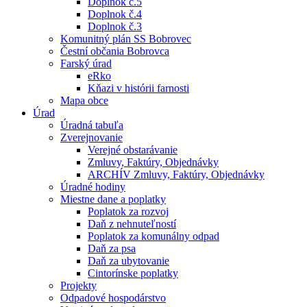
Doplnok č.5
Doplnok č.4
Doplnok č.3
Komunitný plán SS Bobrovec
Čestní občania Bobrovca
Farský úrad
eRko
Kňazi v histórii farnosti
Mapa obce
Úrad
Úradná tabuľa
Zverejnovanie
Verejné obstarávanie
Zmluvy, Faktúry, Objednávky
ARCHÍV Zmluvy, Faktúry, Objednávky
Úradné hodiny
Miestne dane a poplatky
Poplatok za rozvoj
Daň z nehnuteľností
Poplatok za komunálny odpad
Daň za psa
Daň za ubytovanie
Cintorínske poplatky
Projekty
Odpadové hospodárstvo