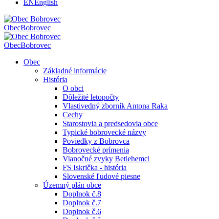
EN
English
Obec
Bobrovec
Obec
Bobrovec
Obec
Základné informácie
História
O obci
Dôležité letopočty
Vlastivedný zborník Antona Raka
Cechy
Starostovia a predsedovia obce
Typické bobrovecké názvy
Poviedky z Bobrovca
Bobrovecké prímenia
Vianočné zvyky Betlehemci
FS Iskrička - história
Slovenské ľudové piesne
Územný plán obce
Doplnok č.8
Doplnok č.7
Doplnok č.6