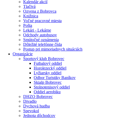
Kalendár akcií
Tlačivá
Ozvena z Bobrovca
Knižnica
Voľné pracovné miesta
Pošta
Lekári - Lekárne
Odchody autobusov
Smútočné oznámenia
Dôležité telefónne čísla
Postup pri mimoriadnych situáciách
Organizácie
Športový klub Bobrovec
Futbalový oddiel
Horolezecký oddiel
Lyžiarsky oddiel
Odbor Turistiky Baníkov
Skialp Bobrovec
Stolnotenisový oddiel
Oddiel aerobiku
DHZO Bobrovec
Divadlo
Dychová hudba
Spevokol
Jednota dôchodcov