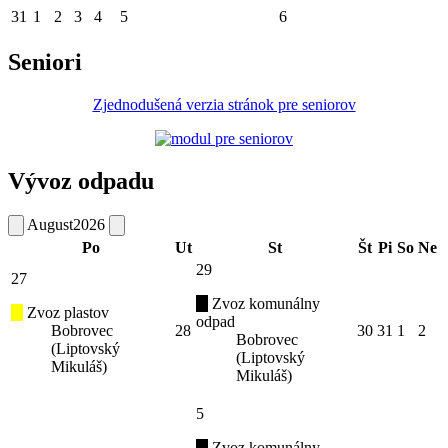
31
1
2
3
4
5
6
Seniori
Zjednodušená verzia stránok pre seniorov
Vývoz odpadu
August
2026
Po
Ut
St
Št
Pi
So
Ne
29
27
Zvoz komunálny
Zvoz plastov
odpad
Bobrovec
28
30
31
1
2
Bobrovec
(Liptovský
(Liptovský
Mikuláš)
Mikuláš)
5
Zvoz komunálny