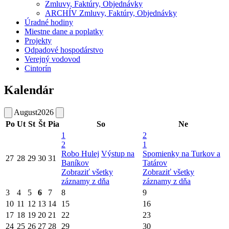
Zmluvy, Faktúry, Objednávky
ARCHÍV Zmluvy, Faktúry, Objednávky
Úradné hodiny
Miestne dane a poplatky
Projekty
Odpadové hospodárstvo
Verejný vodovod
Cintorín
Kalendár
August
2026
Po
Ut
St
Št
Pia
So
Ne
1
2
2
1
Robo Hulej
Výstup na
Spomienky na Turkov a
27
28
29
30
31
Baníkov
Tatárov
Zobraziť všetky
Zobraziť všetky
záznamy z dňa
záznamy z dňa
3
4
5
6
7
8
9
10
11
12
13
14
15
16
17
18
19
20
21
22
23
24
25
26
27
28
29
30