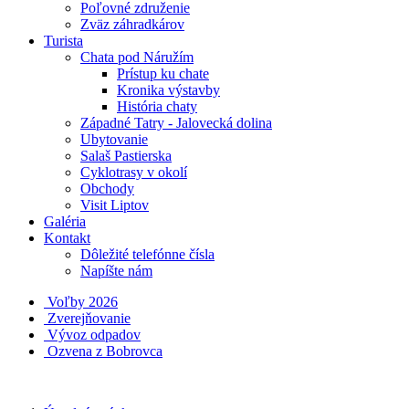
Poľovné združenie
Zväz záhradkárov
Turista
Chata pod Náružím
Prístup ku chate
Kronika výstavby
História chaty
Západné Tatry - Jalovecká dolina
Ubytovanie
Salaš Pastierska
Cyklotrasy v okolí
Obchody
Visit Liptov
Galéria
Kontakt
Dôležité telefónne čísla
Napíšte nám
Voľby 2026
Zverejňovanie
Vývoz odpadov
Ozvena z Bobrovca