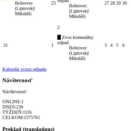
odpad
Bobrovec
25
27
28
29
30
Bobrovec
(Liptovský
(Liptovský
Mikuláš)
Mikuláš)
2
Zvoz komunálny
odpad
31
1
3
4
5
6
Bobrovec
(Liptovský
Mikuláš)
Kalendár zvozu odpadu
Návštevnosť
Návštevnosť:
ONLINE:
1
DNES:
239
TÝŽDEŇ:
1116
CELKOM:
1575761
Preklad (translations)