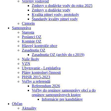
Verejný vodovod
Zmluvy o dodávke vody do roku 2025
Zmluvy o dodávke vody
Kvalita pitnej vody- protokoly
Štandardy kvality pitnej vody
Cintorín
Samospráva
Starosta
Poslanci OZ
Komisie OZ
Hlavný kontrolór obce
Zasadnutia OZ
Zasadnutia OZ (archív do r.2019)
Naše školy
VZN
Ubytovanie - Legislatíva
Plány kontrolnej činnosti
PHSR 2015-2023
Voľby a referendá
Referendum 2026
Voľby do orgánov samosprávy obcí a do
orgánov samosprávnych krajov
Informácie pre kandidátov
Občan
Aktuality