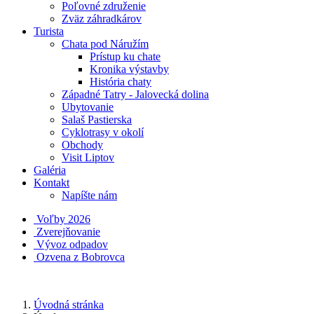
Poľovné združenie
Zväz záhradkárov
Turista
Chata pod Náružím
Prístup ku chate
Kronika výstavby
História chaty
Západné Tatry - Jalovecká dolina
Ubytovanie
Salaš Pastierska
Cyklotrasy v okolí
Obchody
Visit Liptov
Galéria
Kontakt
Napíšte nám
Voľby 2026
Zverejňovanie
Vývoz odpadov
Ozvena z Bobrovca
Úvodná stránka