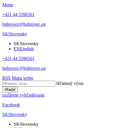
Menu
+421 44 5596501
bobrovec@bobrovec.eu
SK
Slovensky
SK
Slovensky
EN
English
+421 44 5596501
bobrovec@bobrovec.eu
RSS
Mapa webu
Hľadaný výraz
Hľadať
rozšírené vyhľadávanie
Facebook
SK
Slovensky
SK
Slovensky