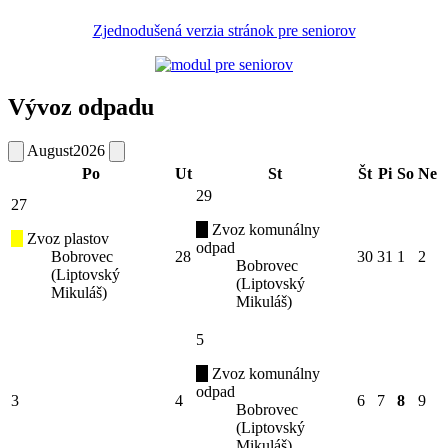
Zjednodušená verzia stránok pre seniorov
Vývoz odpadu
August
2026
Po
Ut
St
Št
Pi
So
Ne
29
27
Zvoz komunálny
Zvoz plastov
odpad
Bobrovec
28
30
31
1
2
Bobrovec
(Liptovský
(Liptovský
Mikuláš)
Mikuláš)
5
Zvoz komunálny
odpad
3
4
6
7
8
9
Bobrovec
(Liptovský
Mikuláš)