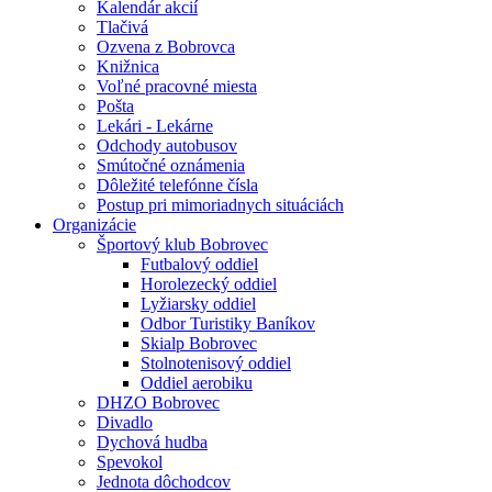
Kalendár akcií
Tlačivá
Ozvena z Bobrovca
Knižnica
Voľné pracovné miesta
Pošta
Lekári - Lekárne
Odchody autobusov
Smútočné oznámenia
Dôležité telefónne čísla
Postup pri mimoriadnych situáciách
Organizácie
Športový klub Bobrovec
Futbalový oddiel
Horolezecký oddiel
Lyžiarsky oddiel
Odbor Turistiky Baníkov
Skialp Bobrovec
Stolnotenisový oddiel
Oddiel aerobiku
DHZO Bobrovec
Divadlo
Dychová hudba
Spevokol
Jednota dôchodcov