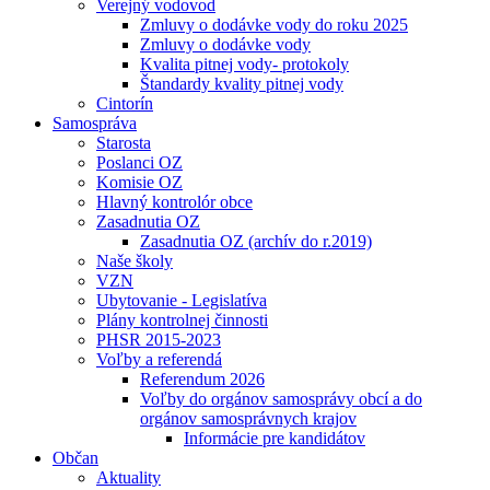
Verejný vodovod
Zmluvy o dodávke vody do roku 2025
Zmluvy o dodávke vody
Kvalita pitnej vody- protokoly
Štandardy kvality pitnej vody
Cintorín
Samospráva
Starosta
Poslanci OZ
Komisie OZ
Hlavný kontrolór obce
Zasadnutia OZ
Zasadnutia OZ (archív do r.2019)
Naše školy
VZN
Ubytovanie - Legislatíva
Plány kontrolnej činnosti
PHSR 2015-2023
Voľby a referendá
Referendum 2026
Voľby do orgánov samosprávy obcí a do
orgánov samosprávnych krajov
Informácie pre kandidátov
Občan
Aktuality