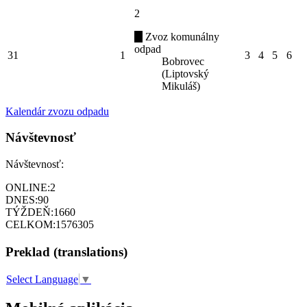
2
Zvoz komunálny
odpad
31
1
3
4
5
6
Bobrovec
(Liptovský
Mikuláš)
Kalendár zvozu odpadu
Návštevnosť
Návštevnosť:
ONLINE:
2
DNES:
90
TÝŽDEŇ:
1660
CELKOM:
1576305
Preklad (translations)
Select Language
▼