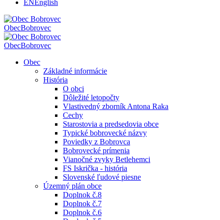
EN
English
Obec
Bobrovec
Obec
Bobrovec
Obec
Základné informácie
História
O obci
Dôležité letopočty
Vlastivedný zborník Antona Raka
Cechy
Starostovia a predsedovia obce
Typické bobrovecké názvy
Poviedky z Bobrovca
Bobrovecké prímenia
Vianočné zvyky Betlehemci
FS Iskrička - história
Slovenské ľudové piesne
Územný plán obce
Doplnok č.8
Doplnok č.7
Doplnok č.6