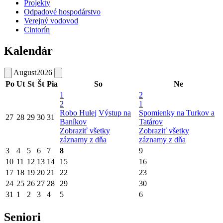
Projekty
Odpadové hospodárstvo
Verejný vodovod
Cintorín
Kalendár
August
2026
Po
Ut
St
Št
Pia
So
Ne
1
2
2
1
Robo Hulej
Výstup na
Spomienky na Turkov a
27
28
29
30
31
Baníkov
Tatárov
Zobraziť všetky
Zobraziť všetky
záznamy z dňa
záznamy z dňa
3
4
5
6
7
8
9
10
11
12
13
14
15
16
17
18
19
20
21
22
23
24
25
26
27
28
29
30
31
1
2
3
4
5
6
Seniori