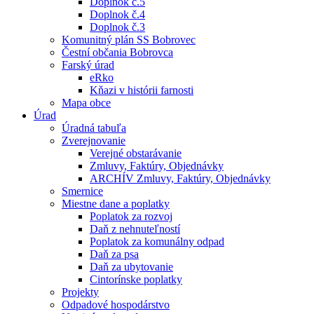
Doplnok č.5
Doplnok č.4
Doplnok č.3
Komunitný plán SS Bobrovec
Čestní občania Bobrovca
Farský úrad
eRko
Kňazi v histórii farnosti
Mapa obce
Úrad
Úradná tabuľa
Zverejnovanie
Verejné obstarávanie
Zmluvy, Faktúry, Objednávky
ARCHÍV Zmluvy, Faktúry, Objednávky
Smernice
Miestne dane a poplatky
Poplatok za rozvoj
Daň z nehnuteľností
Poplatok za komunálny odpad
Daň za psa
Daň za ubytovanie
Cintorínske poplatky
Projekty
Odpadové hospodárstvo