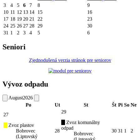
3
4
5
6
7
8
9
10
11
12
13
14
15
16
17
18
19
20
21
22
23
24
25
26
27
28
29
30
31
1
2
3
4
5
6
Seniori
Zjednodušená verzia stránok pre seniorov
Vývoz odpadu
August
2026
Po
Ut
St
Št
Pi
So
Ne
29
27
Zvoz komunálny
Zvoz plastov
odpad
Bobrovec
28
30
31
1
2
Bobrovec
(Liptovský
(Liptovský