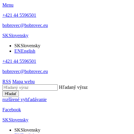
Menu
+421 44 5596501
bobrovec@bobrovec.eu
SK
Slovensky
SK
Slovensky
EN
English
+421 44 5596501
bobrovec@bobrovec.eu
RSS
Mapa webu
Hľadaný výraz
Hľadať
rozšírené vyhľadávanie
Facebook
SK
Slovensky
SK
Slovensky