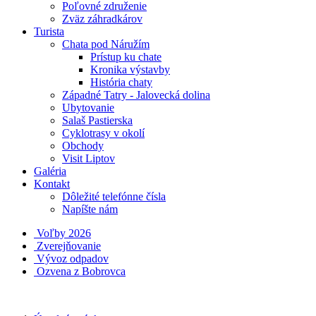
Poľovné združenie
Zväz záhradkárov
Turista
Chata pod Náružím
Prístup ku chate
Kronika výstavby
História chaty
Západné Tatry - Jalovecká dolina
Ubytovanie
Salaš Pastierska
Cyklotrasy v okolí
Obchody
Visit Liptov
Galéria
Kontakt
Dôležité telefónne čísla
Napíšte nám
Voľby 2026
Zverejňovanie
Vývoz odpadov
Ozvena z Bobrovca