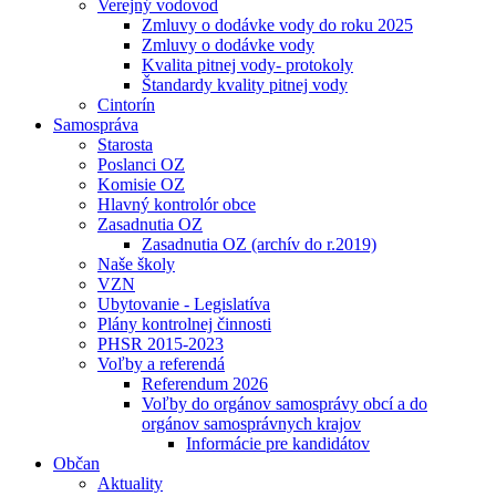
Verejný vodovod
Zmluvy o dodávke vody do roku 2025
Zmluvy o dodávke vody
Kvalita pitnej vody- protokoly
Štandardy kvality pitnej vody
Cintorín
Samospráva
Starosta
Poslanci OZ
Komisie OZ
Hlavný kontrolór obce
Zasadnutia OZ
Zasadnutia OZ (archív do r.2019)
Naše školy
VZN
Ubytovanie - Legislatíva
Plány kontrolnej činnosti
PHSR 2015-2023
Voľby a referendá
Referendum 2026
Voľby do orgánov samosprávy obcí a do
orgánov samosprávnych krajov
Informácie pre kandidátov
Občan
Aktuality