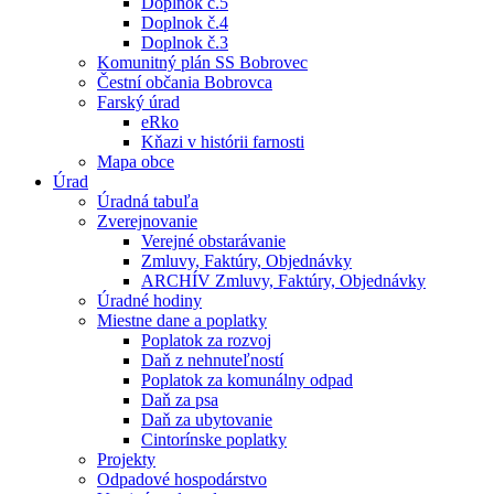
Doplnok č.5
Doplnok č.4
Doplnok č.3
Komunitný plán SS Bobrovec
Čestní občania Bobrovca
Farský úrad
eRko
Kňazi v histórii farnosti
Mapa obce
Úrad
Úradná tabuľa
Zverejnovanie
Verejné obstarávanie
Zmluvy, Faktúry, Objednávky
ARCHÍV Zmluvy, Faktúry, Objednávky
Úradné hodiny
Miestne dane a poplatky
Poplatok za rozvoj
Daň z nehnuteľností
Poplatok za komunálny odpad
Daň za psa
Daň za ubytovanie
Cintorínske poplatky
Projekty
Odpadové hospodárstvo