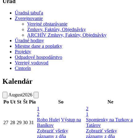
Úrad
Úradná tabuľa
Zverejnovanie
Verejné obstarávanie
Zmluvy, Faktúry, Objednávky
ARCHÍV Zmluvy, Faktúry, Objednávky
Úradné hodiny
Miestne dane a poplatky
Projekty
Odpadové hospodárstvo
Verejný vodovod
Cintorín
Kalendár
August
2026
Po
Ut
St
Št
Pia
So
Ne
1
2
2
1
Robo Hulej
Výstup na
Spomienky na Turkov a
27
28
29
30
31
Baníkov
Tatárov
Zobraziť všetky
Zobraziť všetky
záznamy z dňa
záznamy z dňa