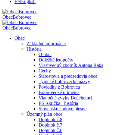
EN
English
Obec
Bobrovec
Obec
Bobrovec
Obec
Základné informácie
História
O obci
Dôležité letopočty
Vlastivedný zborník Antona Raka
Cechy
Starostovia a predsedovia obce
Typické bobrovecké názvy
Poviedky z Bobrovca
Bobrovecké prímenia
Vianočné zvyky Betlehemci
FS Iskrička - história
Slovenské ľudové piesne
Územný plán obce
Doplnok č.8
Doplnok č.7
Doplnok č.6