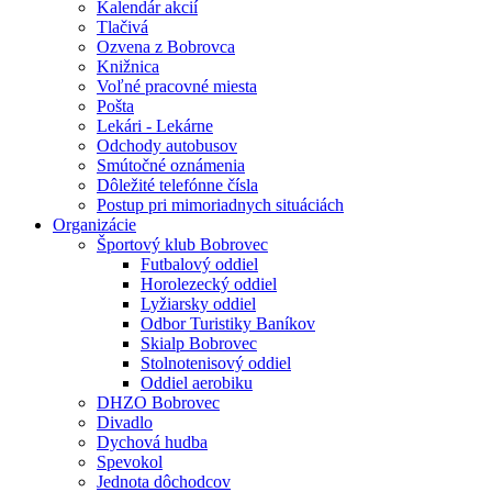
Kalendár akcií
Tlačivá
Ozvena z Bobrovca
Knižnica
Voľné pracovné miesta
Pošta
Lekári - Lekárne
Odchody autobusov
Smútočné oznámenia
Dôležité telefónne čísla
Postup pri mimoriadnych situáciách
Organizácie
Športový klub Bobrovec
Futbalový oddiel
Horolezecký oddiel
Lyžiarsky oddiel
Odbor Turistiky Baníkov
Skialp Bobrovec
Stolnotenisový oddiel
Oddiel aerobiku
DHZO Bobrovec
Divadlo
Dychová hudba
Spevokol
Jednota dôchodcov