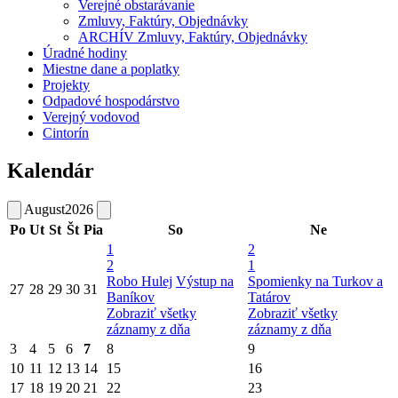
Verejné obstarávanie
Zmluvy, Faktúry, Objednávky
ARCHÍV Zmluvy, Faktúry, Objednávky
Úradné hodiny
Miestne dane a poplatky
Projekty
Odpadové hospodárstvo
Verejný vodovod
Cintorín
Kalendár
August
2026
Po
Ut
St
Št
Pia
So
Ne
1
2
2
1
Robo Hulej
Výstup na
Spomienky na Turkov a
27
28
29
30
31
Baníkov
Tatárov
Zobraziť všetky
Zobraziť všetky
záznamy z dňa
záznamy z dňa
3
4
5
6
7
8
9
10
11
12
13
14
15
16
17
18
19
20
21
22
23