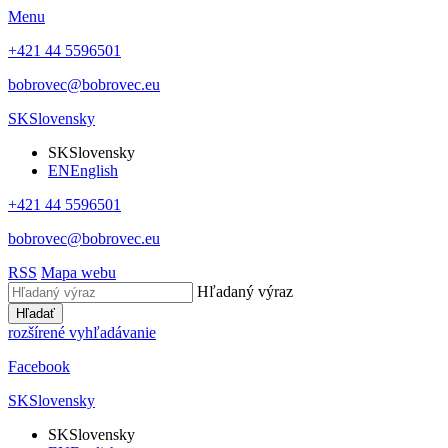
Menu
+421 44 5596501
bobrovec@bobrovec.eu
SK
Slovensky
SK
Slovensky
EN
English
+421 44 5596501
bobrovec@bobrovec.eu
RSS
Mapa webu
Hľadaný výraz
Hľadať
rozšírené vyhľadávanie
Facebook
SK
Slovensky
SK
Slovensky