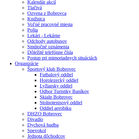
Kalendár akcií
Tlačivá
Ozvena z Bobrovca
Knižnica
Voľné pracovné miesta
Pošta
Lekári - Lekárne
Odchody autobusov
Smútočné oznámenia
Dôležité telefónne čísla
Postup pri mimoriadnych situáciách
Organizácie
Športový klub Bobrovec
Futbalový oddiel
Horolezecký oddiel
Lyžiarsky oddiel
Odbor Turistiky Baníkov
Skialp Bobrovec
Stolnotenisový oddiel
Oddiel aerobiku
DHZO Bobrovec
Divadlo
Dychová hudba
Spevokol
Jednota dôchodcov