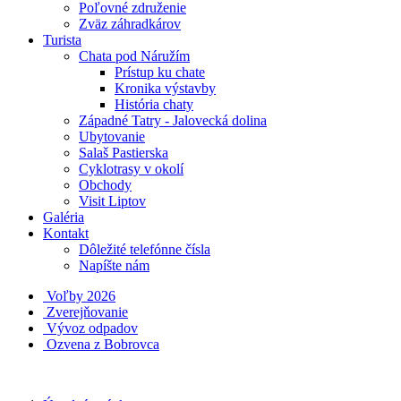
Poľovné združenie
Zväz záhradkárov
Turista
Chata pod Náružím
Prístup ku chate
Kronika výstavby
História chaty
Západné Tatry - Jalovecká dolina
Ubytovanie
Salaš Pastierska
Cyklotrasy v okolí
Obchody
Visit Liptov
Galéria
Kontakt
Dôležité telefónne čísla
Napíšte nám
Voľby 2026
Zverejňovanie
Vývoz odpadov
Ozvena z Bobrovca