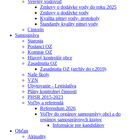
Verejný vodovod
Zmluvy o dodávke vody do roku 2025
Zmluvy o dodávke vody
Kvalita pitnej vody- protokoly
Štandardy kvality pitnej vody
Cintorín
Samospráva
Starosta
Poslanci OZ
Komisie OZ
Hlavný kontrolór obce
Zasadnutia OZ
Zasadnutia OZ (archív do r.2019)
Naše školy
VZN
Ubytovanie - Legislatíva
Plány kontrolnej činnosti
PHSR 2015-2023
Voľby a referendá
Referendum 2026
Voľby do orgánov samosprávy obcí a do
orgánov samosprávnych krajov
Informácie pre kandidátov
Občan
Aktuality