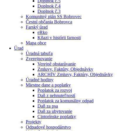
Doplnok č.5
Doplnok č.4
Doplnok č.3
Komunitný plán SS Bobrovec
Čestní občania Bobrovca
Farský úrad
eRko
Kňazi v histórii farnosti
Mapa obce
Úrad
Úradná tabuľa
Zverejnovanie
Verejné obstarávanie
Zmluvy, Faktúry, Objednávky
ARCHÍV Zmluvy, Faktúry, Objednávky
Úradné hodiny
Miestne dane a poplatky
Poplatok za rozvoj
Daň z nehnuteľností
Poplatok za komunálny odpad
Daň za psa
Daň za ubytovanie
Cintorínske poplatky
Projekty
Odpadové hospodárstvo