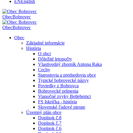
EN
English
Obec
Bobrovec
Obec
Bobrovec
Obec
Základné informácie
História
O obci
Dôležité letopočty
Vlastivedný zborník Antona Raka
Cechy
Starostovia a predsedovia obce
Typické bobrovecké názvy
Poviedky z Bobrovca
Bobrovecké prímenia
Vianočné zvyky Betlehemci
FS Iskrička - história
Slovenské ľudové piesne
Územný plán obce
Doplnok č.8
Doplnok č.7
Doplnok č.6