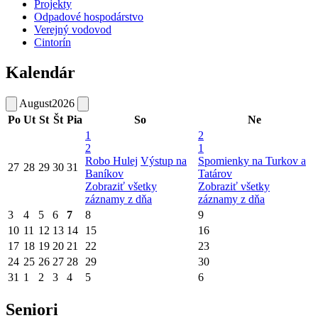
Projekty
Odpadové hospodárstvo
Verejný vodovod
Cintorín
Kalendár
August
2026
Po
Ut
St
Št
Pia
So
Ne
1
2
2
1
Robo Hulej
Výstup na
Spomienky na Turkov a
27
28
29
30
31
Baníkov
Tatárov
Zobraziť všetky
Zobraziť všetky
záznamy z dňa
záznamy z dňa
3
4
5
6
7
8
9
10
11
12
13
14
15
16
17
18
19
20
21
22
23
24
25
26
27
28
29
30
31
1
2
3
4
5
6
Seniori