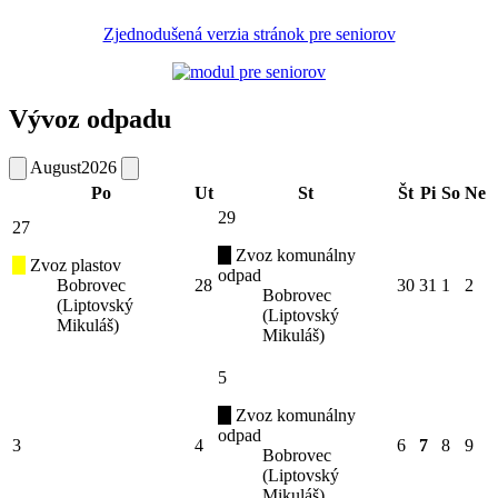
Zjednodušená verzia stránok pre seniorov
Vývoz odpadu
August
2026
Po
Ut
St
Št
Pi
So
Ne
29
27
Zvoz komunálny
Zvoz plastov
odpad
Bobrovec
28
30
31
1
2
Bobrovec
(Liptovský
(Liptovský
Mikuláš)
Mikuláš)
5
Zvoz komunálny
odpad
3
4
6
7
8
9
Bobrovec
(Liptovský
Mikuláš)