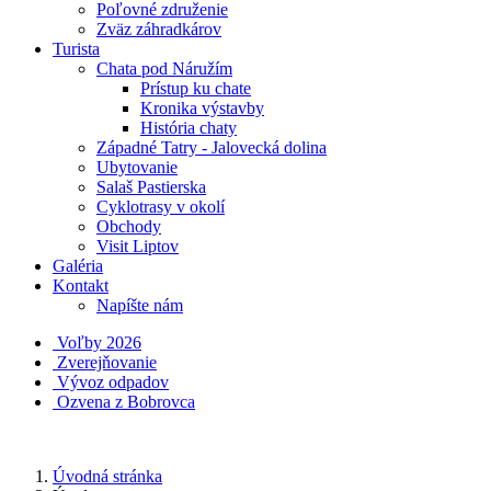
Poľovné združenie
Zväz záhradkárov
Turista
Chata pod Náružím
Prístup ku chate
Kronika výstavby
História chaty
Západné Tatry - Jalovecká dolina
Ubytovanie
Salaš Pastierska
Cyklotrasy v okolí
Obchody
Visit Liptov
Galéria
Kontakt
Napíšte nám
Voľby 2026
Zverejňovanie
Vývoz odpadov
Ozvena z Bobrovca
Úvodná stránka