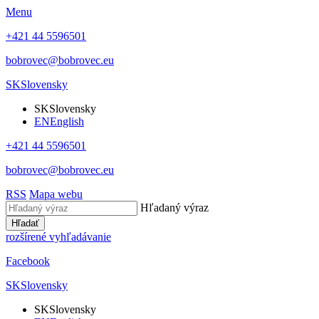
Menu
+421 44 5596501
bobrovec@bobrovec.eu
SK
Slovensky
SK
Slovensky
EN
English
+421 44 5596501
bobrovec@bobrovec.eu
RSS
Mapa webu
Hľadaný výraz
Hľadať
rozšírené vyhľadávanie
Facebook
SK
Slovensky
SK
Slovensky