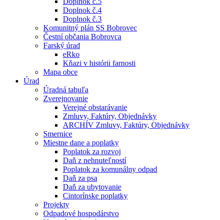
Doplnok č.5
Doplnok č.4
Doplnok č.3
Komunitný plán SS Bobrovec
Čestní občania Bobrovca
Farský úrad
eRko
Kňazi v histórii farnosti
Mapa obce
Úrad
Úradná tabuľa
Zverejnovanie
Verejné obstarávanie
Zmluvy, Faktúry, Objednávky
ARCHÍV Zmluvy, Faktúry, Objednávky
Smernice
Miestne dane a poplatky
Poplatok za rozvoj
Daň z nehnuteľností
Poplatok za komunálny odpad
Daň za psa
Daň za ubytovanie
Cintorínske poplatky
Projekty
Odpadové hospodárstvo