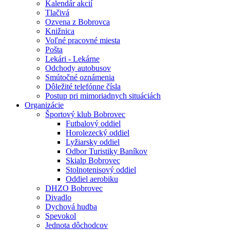
Kalendár akcií
Tlačivá
Ozvena z Bobrovca
Knižnica
Voľné pracovné miesta
Pošta
Lekári - Lekárne
Odchody autobusov
Smútočné oznámenia
Dôležité telefónne čísla
Postup pri mimoriadnych situáciách
Organizácie
Športový klub Bobrovec
Futbalový oddiel
Horolezecký oddiel
Lyžiarsky oddiel
Odbor Turistiky Baníkov
Skialp Bobrovec
Stolnotenisový oddiel
Oddiel aerobiku
DHZO Bobrovec
Divadlo
Dychová hudba
Spevokol
Jednota dôchodcov