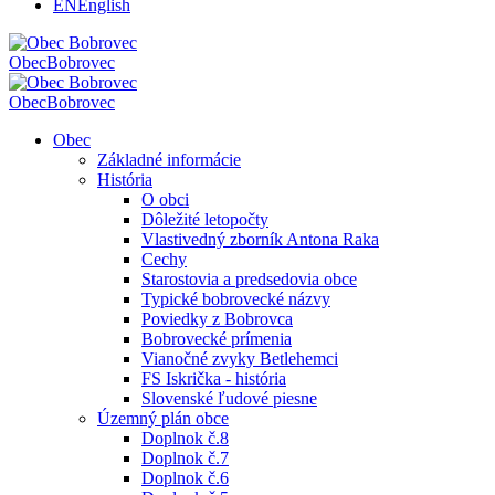
EN
English
Obec
Bobrovec
Obec
Bobrovec
Obec
Základné informácie
História
O obci
Dôležité letopočty
Vlastivedný zborník Antona Raka
Cechy
Starostovia a predsedovia obce
Typické bobrovecké názvy
Poviedky z Bobrovca
Bobrovecké prímenia
Vianočné zvyky Betlehemci
FS Iskrička - história
Slovenské ľudové piesne
Územný plán obce
Doplnok č.8
Doplnok č.7
Doplnok č.6