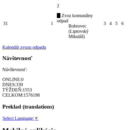
2
Zvoz komunálny
odpad
31
1
3
4
5
6
Bobrovec
(Liptovský
Mikuláš)
Kalendár zvozu odpadu
Návštevnosť
Návštevnosť:
ONLINE:
0
DNES:
339
TÝŽDEŇ:
1553
CELKOM:
1576198
Preklad (translations)
Select Language
▼