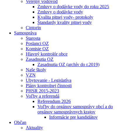
Verejný vodovod
Zmluvy o dodávke vody do roku 2025
Zmluvy o dodávke vody
Kvalita pitnej vody- protokoly
Štandardy kvality pitnej vody
Cintorín
Samospráva
Starosta
Poslanci OZ
Komisie OZ
Hlavný kontrolór obce
Zasadnutia OZ
Zasadnutia OZ (archív do r.2019)
Naše školy
VZN
Ubytovanie - Legislatíva
Plány kontrolnej činnosti
PHSR 2015-2023
Voľby a referendá
Referendum 2026
Voľby do orgánov samosprávy obcí a do
orgánov samosprávnych krajov
Informácie pre kandidátov
Občan
Aktuality