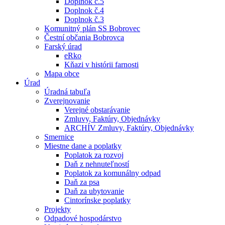
Doplnok č.5
Doplnok č.4
Doplnok č.3
Komunitný plán SS Bobrovec
Čestní občania Bobrovca
Farský úrad
eRko
Kňazi v histórii farnosti
Mapa obce
Úrad
Úradná tabuľa
Zverejnovanie
Verejné obstarávanie
Zmluvy, Faktúry, Objednávky
ARCHÍV Zmluvy, Faktúry, Objednávky
Smernice
Miestne dane a poplatky
Poplatok za rozvoj
Daň z nehnuteľností
Poplatok za komunálny odpad
Daň za psa
Daň za ubytovanie
Cintorínske poplatky
Projekty
Odpadové hospodárstvo