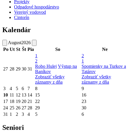
Projekty
Odpadové hospodárstvo
Verejný vodovod
Cintorín
Kalendár
August
2026
Po
Ut
St
Št
Pia
So
Ne
1
2
2
1
Robo Hulej
Výstup na
Spomienky na Turkov a
27
28
29
30
31
Baníkov
Tatárov
Zobraziť všetky
Zobraziť všetky
záznamy z dňa
záznamy z dňa
3
4
5
6
7
8
9
10
11
12
13
14
15
16
17
18
19
20
21
22
23
24
25
26
27
28
29
30
31
1
2
3
4
5
6
Seniori