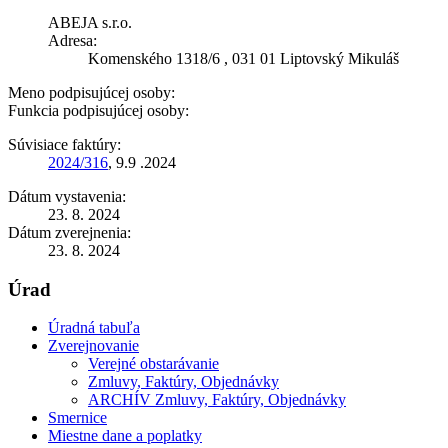
ABEJA s.r.o.
Adresa:
Komenského 1318/6 , 031 01 Liptovský Mikuláš
Meno podpisujúcej osoby:
Funkcia podpisujúcej osoby:
Súvisiace faktúry:
2024/316
, 9.9 .2024
Dátum vystavenia:
23. 8. 2024
Dátum zverejnenia:
23. 8. 2024
Úrad
Úradná tabuľa
Zverejnovanie
Verejné obstarávanie
Zmluvy, Faktúry, Objednávky
ARCHÍV Zmluvy, Faktúry, Objednávky
Smernice
Miestne dane a poplatky