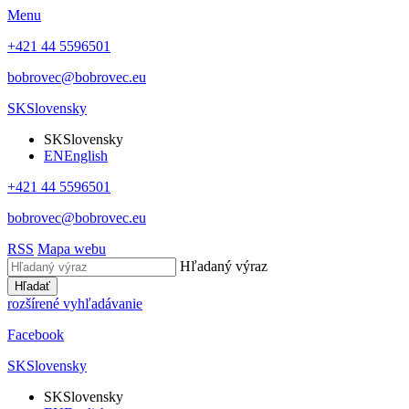
Menu
+421 44 5596501
bobrovec@bobrovec.eu
SK
Slovensky
SK
Slovensky
EN
English
+421 44 5596501
bobrovec@bobrovec.eu
RSS
Mapa webu
Hľadaný výraz
Hľadať
rozšírené vyhľadávanie
Facebook
SK
Slovensky
SK
Slovensky