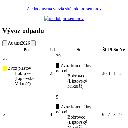
Zjednodušená verzia stránok pre seniorov
Vývoz odpadu
August
2026
Po
Ut
St
Št
Pi
So
Ne
29
27
Zvoz komunálny
Zvoz plastov
odpad
Bobrovec
28
30
31
1
2
Bobrovec
(Liptovský
(Liptovský
Mikuláš)
Mikuláš)
5
Zvoz komunálny
odpad
3
4
6
7
8
9
Bobrovec
(Liptovský
Mikuláš)