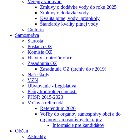
Verejný vodovod
Zmluvy o dodávke vody do roku 2025
Zmluvy o dodávke vody
Kvalita pitnej vody- protokoly
Štandardy kvality pitnej vody
Cintorín
Samospráva
Starosta
Poslanci OZ
Komisie OZ
Hlavný kontrolór obce
Zasadnutia OZ
Zasadnutia OZ (archív do r.2019)
Naše školy
VZN
Ubytovanie - Legislatíva
Plány kontrolnej činnosti
PHSR 2015-2023
Voľby a referendá
Referendum 2026
Voľby do orgánov samosprávy obcí a do
orgánov samosprávnych krajov
Informácie pre kandidátov
Občan
Aktuality