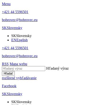
Menu
+421 44 5596501
bobrovec@bobrovec.eu
SK
Slovensky
SK
Slovensky
EN
English
+421 44 5596501
bobrovec@bobrovec.eu
RSS
Mapa webu
Hľadaný výraz
Hľadať
rozšírené vyhľadávanie
Facebook
SK
Slovensky
SK
Slovensky