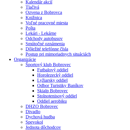
Kalendár akcií
Tlačivá
Ozvena z Bobrovca
Knižnica
Voľné pracovné miesta
Pošta
Lekári - Lekárne
Odchody autobusov
Smútočné oznámenia
Dôležité telefónne čísla
Postup pri mimoriadnych situáciách
Organizácie
Športový klub Bobrovec
Futbalový oddiel
Horolezecký oddiel
Lyžiarsky oddiel
Odbor Turistiky Baníkov
Skialp Bobrovec
Stolnotenisový oddiel
Oddiel aerobiku
DHZO Bobrovec
Divadlo
Dychová hudba
Spevokol
Jednota dôchodcov