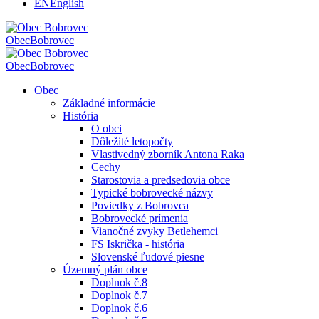
EN
English
Obec
Bobrovec
Obec
Bobrovec
Obec
Základné informácie
História
O obci
Dôležité letopočty
Vlastivedný zborník Antona Raka
Cechy
Starostovia a predsedovia obce
Typické bobrovecké názvy
Poviedky z Bobrovca
Bobrovecké prímenia
Vianočné zvyky Betlehemci
FS Iskrička - história
Slovenské ľudové piesne
Územný plán obce
Doplnok č.8
Doplnok č.7
Doplnok č.6