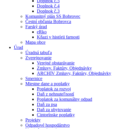
Doplnok č.5
Doplnok č.4
Doplnok č.3
Komunitný plán SS Bobrovec
Čestní občania Bobrovca
Farský úrad
eRko
Kňazi v histórii farnosti
Mapa obce
Úrad
Úradná tabuľa
Zverejnovanie
Verejné obstarávanie
Zmluvy, Faktúry, Objednávky
ARCHÍV Zmluvy, Faktúry, Objednávky
Smernice
Miestne dane a poplatky
Poplatok za rozvoj
Daň z nehnuteľností
Poplatok za komunálny odpad
Daň za psa
Daň za ubytovanie
Cintorínske poplatky
Projekty
Odpadové hospodárstvo