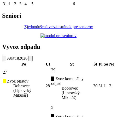
31
1
2
3
4
5
6
Seniori
Zjednodušená verzia stránok pre seniorov
Vývoz odpadu
August
2026
Po
Ut
St
Št
Pi
So
Ne
29
27
Zvoz komunálny
Zvoz plastov
odpad
Bobrovec
28
30
31
1
2
Bobrovec
(Liptovský
(Liptovský
Mikuláš)
Mikuláš)
5
Zvoz komunálny