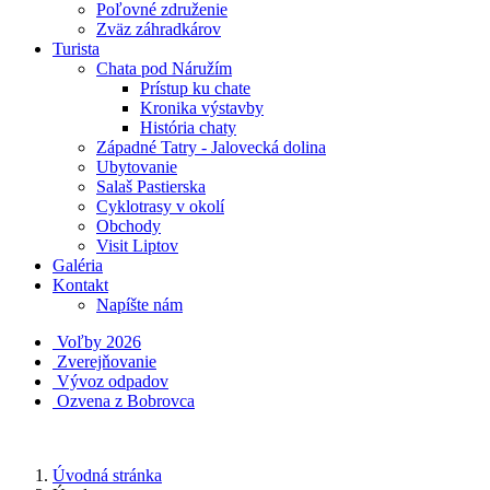
Poľovné združenie
Zväz záhradkárov
Turista
Chata pod Náružím
Prístup ku chate
Kronika výstavby
História chaty
Západné Tatry - Jalovecká dolina
Ubytovanie
Salaš Pastierska
Cyklotrasy v okolí
Obchody
Visit Liptov
Galéria
Kontakt
Napíšte nám
Voľby 2026
Zverejňovanie
Vývoz odpadov
Ozvena z Bobrovca
Úvodná stránka