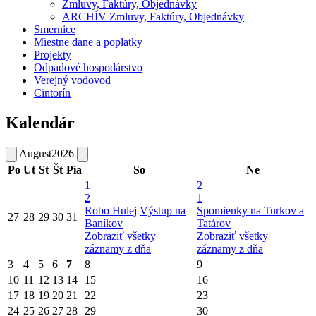
Zmluvy, Faktúry, Objednávky
ARCHÍV Zmluvy, Faktúry, Objednávky
Smernice
Miestne dane a poplatky
Projekty
Odpadové hospodárstvo
Verejný vodovod
Cintorín
Kalendár
August
2026
Po
Ut
St
Št
Pia
So
Ne
1
2
2
1
Robo Hulej
Výstup na
Spomienky na Turkov a
27
28
29
30
31
Baníkov
Tatárov
Zobraziť všetky
Zobraziť všetky
záznamy z dňa
záznamy z dňa
3
4
5
6
7
8
9
10
11
12
13
14
15
16
17
18
19
20
21
22
23
24
25
26
27
28
29
30