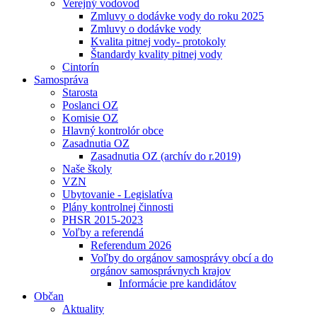
Verejný vodovod
Zmluvy o dodávke vody do roku 2025
Zmluvy o dodávke vody
Kvalita pitnej vody- protokoly
Štandardy kvality pitnej vody
Cintorín
Samospráva
Starosta
Poslanci OZ
Komisie OZ
Hlavný kontrolór obce
Zasadnutia OZ
Zasadnutia OZ (archív do r.2019)
Naše školy
VZN
Ubytovanie - Legislatíva
Plány kontrolnej činnosti
PHSR 2015-2023
Voľby a referendá
Referendum 2026
Voľby do orgánov samosprávy obcí a do
orgánov samosprávnych krajov
Informácie pre kandidátov
Občan
Aktuality