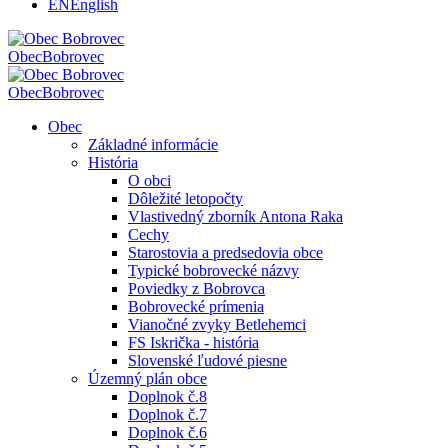
EN
English
Obec
Bobrovec
Obec
Bobrovec
Obec
Základné informácie
História
O obci
Dôležité letopočty
Vlastivedný zborník Antona Raka
Cechy
Starostovia a predsedovia obce
Typické bobrovecké názvy
Poviedky z Bobrovca
Bobrovecké prímenia
Vianočné zvyky Betlehemci
FS Iskrička - história
Slovenské ľudové piesne
Územný plán obce
Doplnok č.8
Doplnok č.7
Doplnok č.6