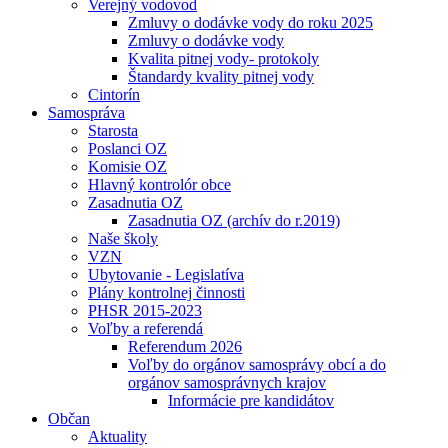
Verejný vodovod
Zmluvy o dodávke vody do roku 2025
Zmluvy o dodávke vody
Kvalita pitnej vody- protokoly
Štandardy kvality pitnej vody
Cintorín
Samospráva
Starosta
Poslanci OZ
Komisie OZ
Hlavný kontrolór obce
Zasadnutia OZ
Zasadnutia OZ (archív do r.2019)
Naše školy
VZN
Ubytovanie - Legislatíva
Plány kontrolnej činnosti
PHSR 2015-2023
Voľby a referendá
Referendum 2026
Voľby do orgánov samosprávy obcí a do
orgánov samosprávnych krajov
Informácie pre kandidátov
Občan
Aktuality