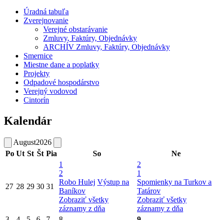
Úradná tabuľa
Zverejnovanie
Verejné obstarávanie
Zmluvy, Faktúry, Objednávky
ARCHÍV Zmluvy, Faktúry, Objednávky
Smernice
Miestne dane a poplatky
Projekty
Odpadové hospodárstvo
Verejný vodovod
Cintorín
Kalendár
August
2026
Po
Ut
St
Št
Pia
So
Ne
1
2
2
1
Robo Hulej
Výstup na
Spomienky na Turkov a
27
28
29
30
31
Baníkov
Tatárov
Zobraziť všetky
Zobraziť všetky
záznamy z dňa
záznamy z dňa
3
4
5
6
7
8
9