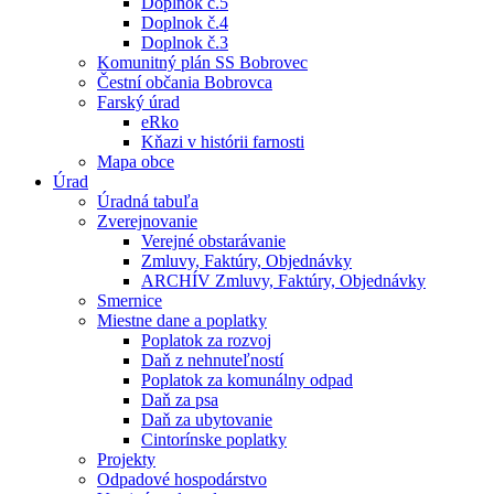
Doplnok č.5
Doplnok č.4
Doplnok č.3
Komunitný plán SS Bobrovec
Čestní občania Bobrovca
Farský úrad
eRko
Kňazi v histórii farnosti
Mapa obce
Úrad
Úradná tabuľa
Zverejnovanie
Verejné obstarávanie
Zmluvy, Faktúry, Objednávky
ARCHÍV Zmluvy, Faktúry, Objednávky
Smernice
Miestne dane a poplatky
Poplatok za rozvoj
Daň z nehnuteľností
Poplatok za komunálny odpad
Daň za psa
Daň za ubytovanie
Cintorínske poplatky
Projekty
Odpadové hospodárstvo