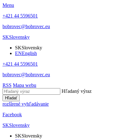
Menu
+421 44 5596501
bobrovec@bobrovec.eu
SK
Slovensky
SK
Slovensky
EN
English
+421 44 5596501
bobrovec@bobrovec.eu
RSS
Mapa webu
Hľadaný výraz
Hľadať
rozšírené vyhľadávanie
Facebook
SK
Slovensky
SK
Slovensky