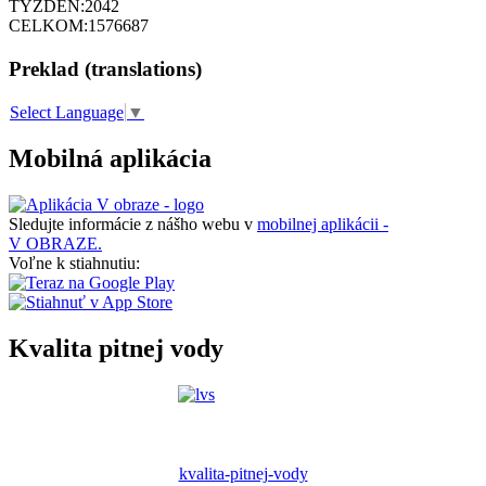
TÝŽDEŇ:
2042
CELKOM:
1576687
Preklad (translations)
Select Language
▼
Mobilná aplikácia
Sledujte informácie z nášho webu v
mobilnej aplikácii -
V OBRAZE.
Voľne k stiahnutiu:
Kvalita pitnej vody
kvalita-pitnej-vody