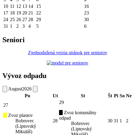
10
11
12
13
14
15
16
17
18
19
20
21
22
23
24
25
26
27
28
29
30
31
1
2
3
4
5
6
Seniori
Zjednodušená verzia stránok pre seniorov
Vývoz odpadu
August
2026
Po
Ut
St
Št
Pi
So
Ne
29
27
Zvoz komunálny
Zvoz plastov
odpad
Bobrovec
28
30
31
1
2
Bobrovec
(Liptovský
(Liptovský
Mikuláš)
Mikuláš)