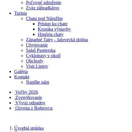
Poľovné združenie
Zväz záhradkárov
Turista
Chata pod Náružím
Prístup ku chate
Kronika výstavby
História chaty
Západné Tatry - Jalovecká dolina
Ubytovanie
Salaš Pastierska
Cyklotrasy v okolí
Obchody
Visit Liptov
Galéria
Kontakt
Napíšte nám
Voľby 2026
Zverejňovanie
Vývoz odpadov
Ozvena z Bobrovca
Úvodná stránka