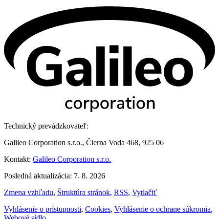
Technický prevádzkovateľ:
Galileo Corporation s.r.o., Čierna Voda 468, 925 06
Kontakt:
Galileo Corporation s.r.o.
Posledná aktualizácia: 7. 8. 2026
Zmena vzhľadu
,
Štruktúra stránok
,
RSS
,
Vytlačiť
Vyhlásenie o prístupnosti
,
Cookies
,
Vyhlásenie o ochrane súkromia
,
Webové sídlo