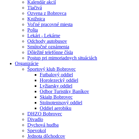
Kalendár akcií
Tlačivá
Ozvena z Bobrovca
Knižnica
Voľné pracovné miesta
Pošta
Lekári - Lekárne
Odchody autobusov
Smútočné oznámenia
Dôležité telefónne čísla
Postup pri mimoriadnych situáciách
Organizácie
Športový klub Bobrovec
Futbalový oddiel
Horolezecký oddiel
Lyžiarsky oddiel
Odbor Turistiky Baníkov
Skialp Bobrovec
Stolnotenisový oddiel
Oddiel aerobiku
DHZO Bobrovec
Divadlo
Dychová hudba
Spevokol
Jednota dôchodcov