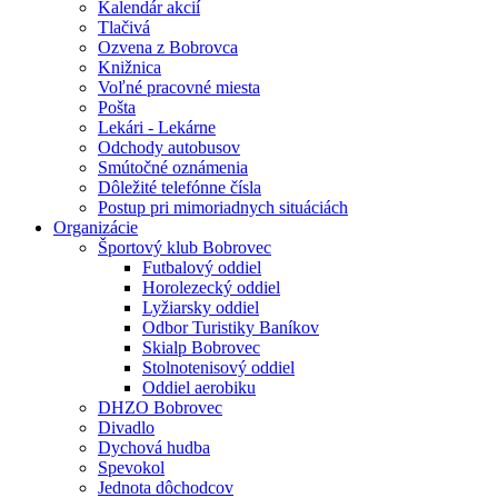
Kalendár akcií
Tlačivá
Ozvena z Bobrovca
Knižnica
Voľné pracovné miesta
Pošta
Lekári - Lekárne
Odchody autobusov
Smútočné oznámenia
Dôležité telefónne čísla
Postup pri mimoriadnych situáciách
Organizácie
Športový klub Bobrovec
Futbalový oddiel
Horolezecký oddiel
Lyžiarsky oddiel
Odbor Turistiky Baníkov
Skialp Bobrovec
Stolnotenisový oddiel
Oddiel aerobiku
DHZO Bobrovec
Divadlo
Dychová hudba
Spevokol
Jednota dôchodcov