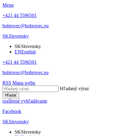
Menu
+421 44 5596501
bobrovec@bobrovec.eu
SK
Slovensky
SK
Slovensky
EN
English
+421 44 5596501
bobrovec@bobrovec.eu
RSS
Mapa webu
Hľadaný výraz
Hľadať
rozšírené vyhľadávanie
Facebook
SK
Slovensky
SK
Slovensky