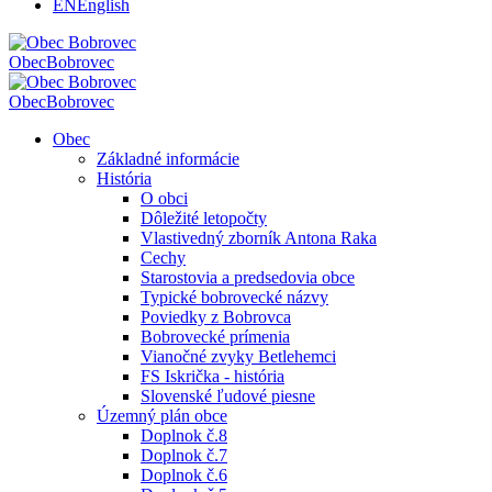
EN
English
Obec
Bobrovec
Obec
Bobrovec
Obec
Základné informácie
História
O obci
Dôležité letopočty
Vlastivedný zborník Antona Raka
Cechy
Starostovia a predsedovia obce
Typické bobrovecké názvy
Poviedky z Bobrovca
Bobrovecké prímenia
Vianočné zvyky Betlehemci
FS Iskrička - história
Slovenské ľudové piesne
Územný plán obce
Doplnok č.8
Doplnok č.7
Doplnok č.6