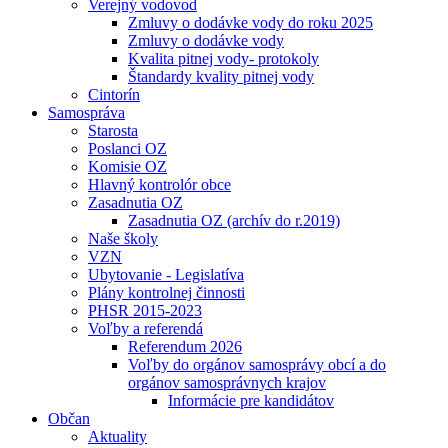
Verejný vodovod
Zmluvy o dodávke vody do roku 2025
Zmluvy o dodávke vody
Kvalita pitnej vody- protokoly
Štandardy kvality pitnej vody
Cintorín
Samospráva
Starosta
Poslanci OZ
Komisie OZ
Hlavný kontrolór obce
Zasadnutia OZ
Zasadnutia OZ (archív do r.2019)
Naše školy
VZN
Ubytovanie - Legislatíva
Plány kontrolnej činnosti
PHSR 2015-2023
Voľby a referendá
Referendum 2026
Voľby do orgánov samosprávy obcí a do
orgánov samosprávnych krajov
Informácie pre kandidátov
Občan
Aktuality