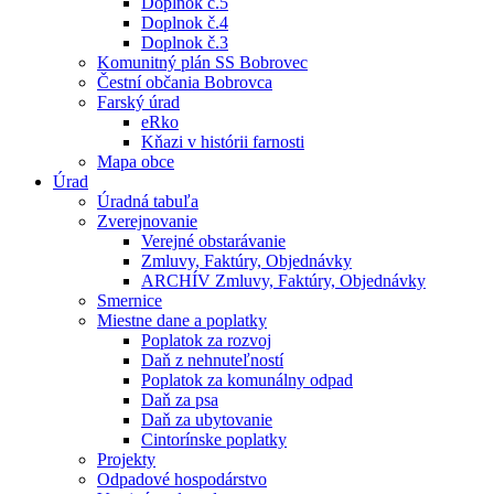
Doplnok č.5
Doplnok č.4
Doplnok č.3
Komunitný plán SS Bobrovec
Čestní občania Bobrovca
Farský úrad
eRko
Kňazi v histórii farnosti
Mapa obce
Úrad
Úradná tabuľa
Zverejnovanie
Verejné obstarávanie
Zmluvy, Faktúry, Objednávky
ARCHÍV Zmluvy, Faktúry, Objednávky
Smernice
Miestne dane a poplatky
Poplatok za rozvoj
Daň z nehnuteľností
Poplatok za komunálny odpad
Daň za psa
Daň za ubytovanie
Cintorínske poplatky
Projekty
Odpadové hospodárstvo