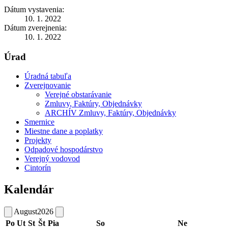
Dátum vystavenia:
10. 1. 2022
Dátum zverejnenia:
10. 1. 2022
Úrad
Úradná tabuľa
Zverejnovanie
Verejné obstarávanie
Zmluvy, Faktúry, Objednávky
ARCHÍV Zmluvy, Faktúry, Objednávky
Smernice
Miestne dane a poplatky
Projekty
Odpadové hospodárstvo
Verejný vodovod
Cintorín
Kalendár
August
2026
Po
Ut
St
Št
Pia
So
Ne