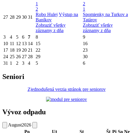
1
2
2
1
Robo Hulej
Výstup na
Spomienky na Turkov a
27
28
29
30
31
Baníkov
Tatárov
Zobraziť všetky
Zobraziť všetky
záznamy z dňa
záznamy z dňa
3
4
5
6
7
8
9
10
11
12
13
14
15
16
17
18
19
20
21
22
23
24
25
26
27
28
29
30
31
1
2
3
4
5
6
Seniori
Zjednodušená verzia stránok pre seniorov
Vývoz odpadu
August
2026
Po
Ut
St
Št
Pi
So
Ne