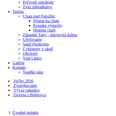
Poľovné združenie
Zväz záhradkárov
Turista
Chata pod Náružím
Prístup ku chate
Kronika výstavby
História chaty
Západné Tatry - Jalovecká dolina
Ubytovanie
Salaš Pastierska
Cyklotrasy v okolí
Obchody
Visit Liptov
Galéria
Kontakt
Napíšte nám
Voľby 2026
Zverejňovanie
Vývoz odpadov
Ozvena z Bobrovca
Úvodná stránka