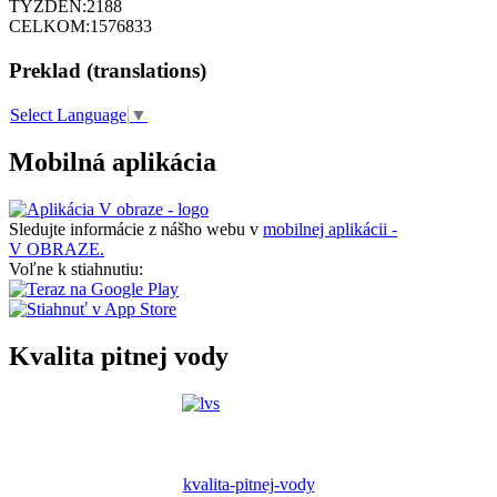
TÝŽDEŇ:
2188
CELKOM:
1576833
Preklad (translations)
Select Language
▼
Mobilná aplikácia
Sledujte informácie z nášho webu v
mobilnej aplikácii -
V OBRAZE.
Voľne k stiahnutiu:
Kvalita pitnej vody
kvalita-pitnej-vody