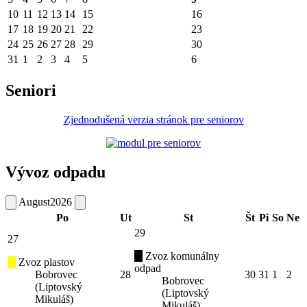
10
11
12
13
14
15
16
17
18
19
20
21
22
23
24
25
26
27
28
29
30
31
1
2
3
4
5
6
Seniori
Zjednodušená verzia stránok pre seniorov
Vývoz odpadu
August
2026
Po
Ut
St
Št
Pi
So
Ne
29
27
Zvoz komunálny
Zvoz plastov
odpad
Bobrovec
28
30
31
1
2
Bobrovec
(Liptovský
(Liptovský
Mikuláš)
Mikuláš)