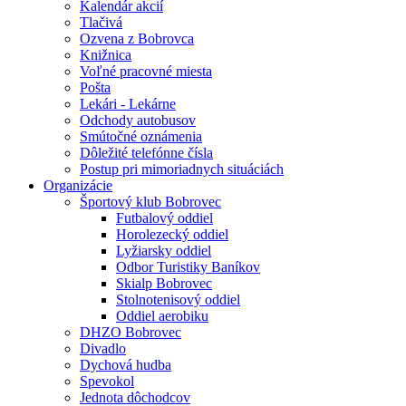
Kalendár akcií
Tlačivá
Ozvena z Bobrovca
Knižnica
Voľné pracovné miesta
Pošta
Lekári - Lekárne
Odchody autobusov
Smútočné oznámenia
Dôležité telefónne čísla
Postup pri mimoriadnych situáciách
Organizácie
Športový klub Bobrovec
Futbalový oddiel
Horolezecký oddiel
Lyžiarsky oddiel
Odbor Turistiky Baníkov
Skialp Bobrovec
Stolnotenisový oddiel
Oddiel aerobiku
DHZO Bobrovec
Divadlo
Dychová hudba
Spevokol
Jednota dôchodcov