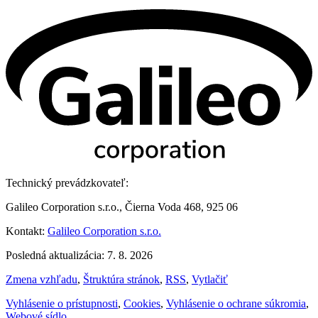
Technický prevádzkovateľ:
Galileo Corporation s.r.o., Čierna Voda 468, 925 06
Kontakt:
Galileo Corporation s.r.o.
Posledná aktualizácia: 7. 8. 2026
Zmena vzhľadu
,
Štruktúra stránok
,
RSS
,
Vytlačiť
Vyhlásenie o prístupnosti
,
Cookies
,
Vyhlásenie o ochrane súkromia
,
Webové sídlo