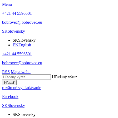
Menu
+421 44 5596501
bobrovec@bobrovec.eu
SK
Slovensky
SK
Slovensky
EN
English
+421 44 5596501
bobrovec@bobrovec.eu
RSS
Mapa webu
Hľadaný výraz
Hľadať
rozšírené vyhľadávanie
Facebook
SK
Slovensky
SK
Slovensky