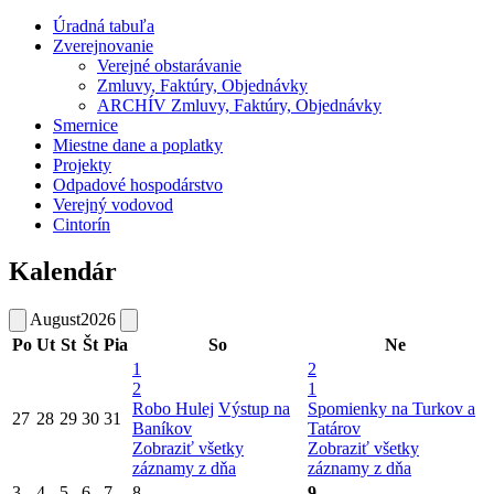
Úradná tabuľa
Zverejnovanie
Verejné obstarávanie
Zmluvy, Faktúry, Objednávky
ARCHÍV Zmluvy, Faktúry, Objednávky
Smernice
Miestne dane a poplatky
Projekty
Odpadové hospodárstvo
Verejný vodovod
Cintorín
Kalendár
August
2026
Po
Ut
St
Št
Pia
So
Ne
1
2
2
1
Robo Hulej
Výstup na
Spomienky na Turkov a
27
28
29
30
31
Baníkov
Tatárov
Zobraziť všetky
Zobraziť všetky
záznamy z dňa
záznamy z dňa
3
4
5
6
7
8
9