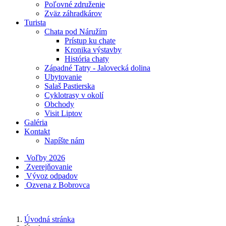
Poľovné združenie
Zväz záhradkárov
Turista
Chata pod Náružím
Prístup ku chate
Kronika výstavby
História chaty
Západné Tatry - Jalovecká dolina
Ubytovanie
Salaš Pastierska
Cyklotrasy v okolí
Obchody
Visit Liptov
Galéria
Kontakt
Napíšte nám
Voľby 2026
Zverejňovanie
Vývoz odpadov
Ozvena z Bobrovca
Úvodná stránka