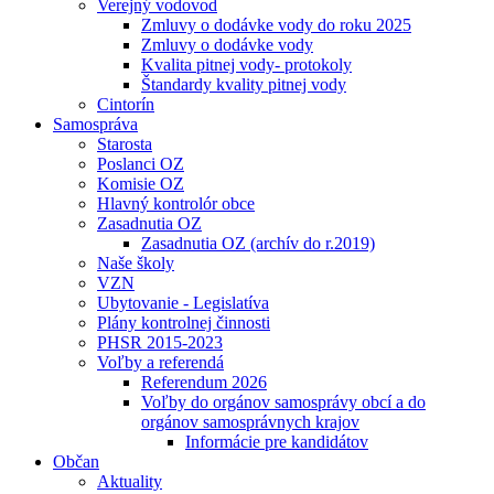
Verejný vodovod
Zmluvy o dodávke vody do roku 2025
Zmluvy o dodávke vody
Kvalita pitnej vody- protokoly
Štandardy kvality pitnej vody
Cintorín
Samospráva
Starosta
Poslanci OZ
Komisie OZ
Hlavný kontrolór obce
Zasadnutia OZ
Zasadnutia OZ (archív do r.2019)
Naše školy
VZN
Ubytovanie - Legislatíva
Plány kontrolnej činnosti
PHSR 2015-2023
Voľby a referendá
Referendum 2026
Voľby do orgánov samosprávy obcí a do
orgánov samosprávnych krajov
Informácie pre kandidátov
Občan
Aktuality