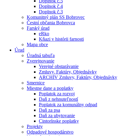
Doplnok č.5
Doplnok č.4
Doplnok č.3
Komunitný plán SS Bobrovec
Čestní občania Bobrovca
Farský úrad
eRko
Kňazi v histórii farnosti
Mapa obce
Úrad
Úradná tabuľa
Zverejnovanie
Verejné obstarávanie
Zmluvy, Faktúry, Objednávky
ARCHÍV Zmluvy, Faktúry, Objednávky
Smernice
Miestne dane a poplatky
Poplatok za rozvoj
Daň z nehnuteľností
Poplatok za komunálny odpad
Daň za psa
Daň za ubytovanie
Cintorínske poplatky
Projekty
Odpadové hospodárstvo