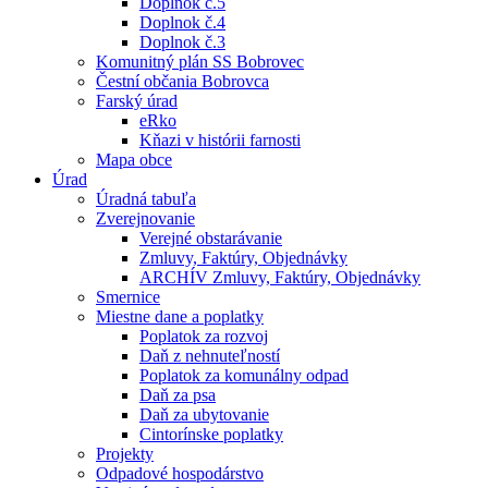
Doplnok č.5
Doplnok č.4
Doplnok č.3
Komunitný plán SS Bobrovec
Čestní občania Bobrovca
Farský úrad
eRko
Kňazi v histórii farnosti
Mapa obce
Úrad
Úradná tabuľa
Zverejnovanie
Verejné obstarávanie
Zmluvy, Faktúry, Objednávky
ARCHÍV Zmluvy, Faktúry, Objednávky
Smernice
Miestne dane a poplatky
Poplatok za rozvoj
Daň z nehnuteľností
Poplatok za komunálny odpad
Daň za psa
Daň za ubytovanie
Cintorínske poplatky
Projekty
Odpadové hospodárstvo