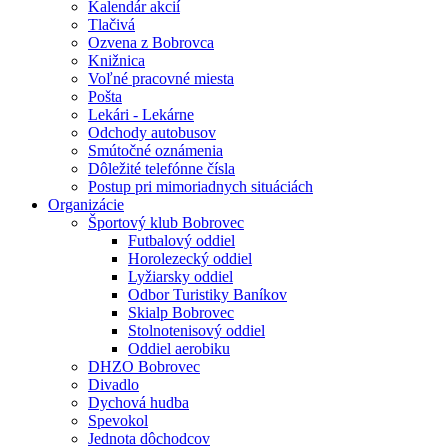
Kalendár akcií
Tlačivá
Ozvena z Bobrovca
Knižnica
Voľné pracovné miesta
Pošta
Lekári - Lekárne
Odchody autobusov
Smútočné oznámenia
Dôležité telefónne čísla
Postup pri mimoriadnych situáciách
Organizácie
Športový klub Bobrovec
Futbalový oddiel
Horolezecký oddiel
Lyžiarsky oddiel
Odbor Turistiky Baníkov
Skialp Bobrovec
Stolnotenisový oddiel
Oddiel aerobiku
DHZO Bobrovec
Divadlo
Dychová hudba
Spevokol
Jednota dôchodcov