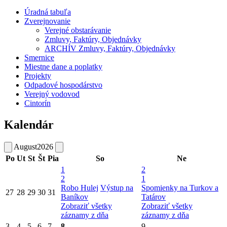
Úradná tabuľa
Zverejnovanie
Verejné obstarávanie
Zmluvy, Faktúry, Objednávky
ARCHÍV Zmluvy, Faktúry, Objednávky
Smernice
Miestne dane a poplatky
Projekty
Odpadové hospodárstvo
Verejný vodovod
Cintorín
Kalendár
August
2026
Po
Ut
St
Št
Pia
So
Ne
1
2
2
1
Robo Hulej
Výstup na
Spomienky na Turkov a
27
28
29
30
31
Baníkov
Tatárov
Zobraziť všetky
Zobraziť všetky
záznamy z dňa
záznamy z dňa
3
4
5
6
7
8
9