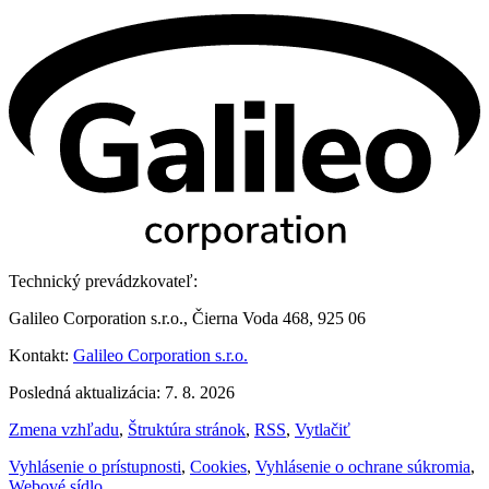
Technický prevádzkovateľ:
Galileo Corporation s.r.o., Čierna Voda 468, 925 06
Kontakt:
Galileo Corporation s.r.o.
Posledná aktualizácia: 7. 8. 2026
Zmena vzhľadu
,
Štruktúra stránok
,
RSS
,
Vytlačiť
Vyhlásenie o prístupnosti
,
Cookies
,
Vyhlásenie o ochrane súkromia
,
Webové sídlo