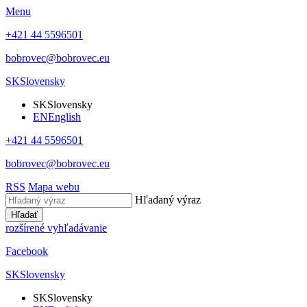
Menu
+421 44 5596501
bobrovec@bobrovec.eu
SK
Slovensky
SK
Slovensky
EN
English
+421 44 5596501
bobrovec@bobrovec.eu
RSS
Mapa webu
Hľadaný výraz
Hľadať
rozšírené vyhľadávanie
Facebook
SK
Slovensky
SK
Slovensky