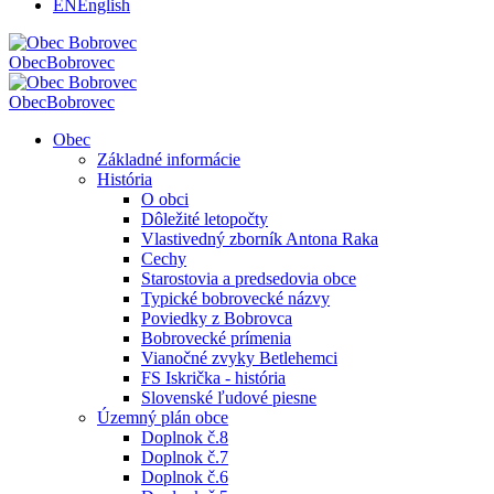
EN
English
Obec
Bobrovec
Obec
Bobrovec
Obec
Základné informácie
História
O obci
Dôležité letopočty
Vlastivedný zborník Antona Raka
Cechy
Starostovia a predsedovia obce
Typické bobrovecké názvy
Poviedky z Bobrovca
Bobrovecké prímenia
Vianočné zvyky Betlehemci
FS Iskrička - história
Slovenské ľudové piesne
Územný plán obce
Doplnok č.8
Doplnok č.7
Doplnok č.6