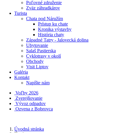
Poľovné združenie
Zväz záhradkárov
Turista
Chata pod Náružím
Prístup ku chate
Kronika výstavby
História chaty
Západné Tatry - Jalovecká dolina
Ubytovanie
Salaš Pastierska
Cyklotrasy v okolí
Obchody
Visit Liptov
Galéria
Kontakt
Napíšte nám
Voľby 2026
Zverejňovanie
Vývoz odpadov
Ozvena z Bobrovca
Úvodná stránka