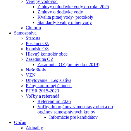
Verejný vodovod
Zmluvy o dodávke vody do roku 2025
Zmluvy o dodávke vody
Kvalita pitnej vody- protokoly
Štandardy kvality pitnej vody
Cintorín
Samospráva
Starosta
Poslanci OZ
Komisie OZ
Hlavný kontrolór obce
Zasadnutia OZ
Zasadnutia OZ (archív do r.2019)
Naše školy
VZN
Ubytovanie - Legislatíva
Plány kontrolnej činnosti
PHSR 2015-2023
Voľby a referendá
Referendum 2026
Voľby do orgánov samosprávy obcí a do
orgánov samosprávnych krajov
Informácie pre kandidátov
Občan
Aktuality