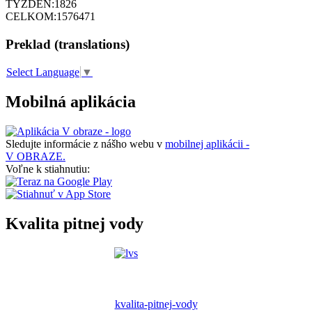
TÝŽDEŇ:
1826
CELKOM:
1576471
Preklad (translations)
Select Language
▼
Mobilná aplikácia
Sledujte informácie z nášho webu v
mobilnej aplikácii -
V OBRAZE.
Voľne k stiahnutiu:
Kvalita pitnej vody
kvalita-pitnej-vody