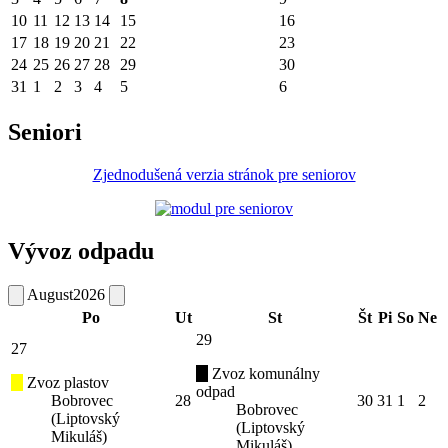
10
11
12
13
14
15
16
17
18
19
20
21
22
23
24
25
26
27
28
29
30
31
1
2
3
4
5
6
Seniori
Zjednodušená verzia stránok pre seniorov
Vývoz odpadu
August
2026
Po
Ut
St
Št
Pi
So
Ne
29
27
Zvoz komunálny
Zvoz plastov
odpad
Bobrovec
28
30
31
1
2
Bobrovec
(Liptovský
(Liptovský
Mikuláš)
Mikuláš)