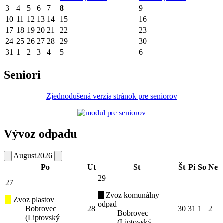
3
4
5
6
7
8
9
10
11
12
13
14
15
16
17
18
19
20
21
22
23
24
25
26
27
28
29
30
31
1
2
3
4
5
6
Seniori
Zjednodušená verzia stránok pre seniorov
Vývoz odpadu
August
2026
Po
Ut
St
Št
Pi
So
Ne
29
27
Zvoz komunálny
Zvoz plastov
odpad
Bobrovec
28
30
31
1
2
Bobrovec
(Liptovský
(Liptovský