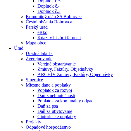
Doplnok č.5
Doplnok č.4
Doplnok č.3
Komunitný plán SS Bobrovec
Čestní občania Bobrovca
Farský úrad
eRko
Kňazi v histórii farnosti
Mapa obce
Úrad
Úradná tabuľa
Zverejnovanie
Verejné obstarávanie
Zmluvy, Faktúry, Objednávky
ARCHÍV Zmluvy, Faktúry, Objednávky
Smernice
Miestne dane a poplatky
Poplatok za rozvoj
Daň z nehnuteľností
Poplatok za komunálny odpad
Daň za psa
Daň za ubytovanie
Cintorínske poplatky
Projekty
Odpadové hospodárstvo