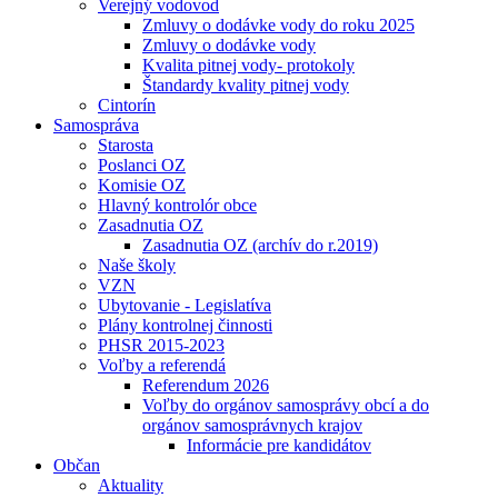
Verejný vodovod
Zmluvy o dodávke vody do roku 2025
Zmluvy o dodávke vody
Kvalita pitnej vody- protokoly
Štandardy kvality pitnej vody
Cintorín
Samospráva
Starosta
Poslanci OZ
Komisie OZ
Hlavný kontrolór obce
Zasadnutia OZ
Zasadnutia OZ (archív do r.2019)
Naše školy
VZN
Ubytovanie - Legislatíva
Plány kontrolnej činnosti
PHSR 2015-2023
Voľby a referendá
Referendum 2026
Voľby do orgánov samosprávy obcí a do
orgánov samosprávnych krajov
Informácie pre kandidátov
Občan
Aktuality