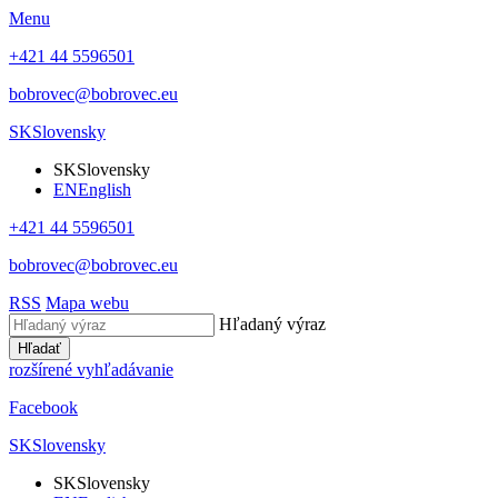
Menu
+421 44 5596501
bobrovec@bobrovec.eu
SK
Slovensky
SK
Slovensky
EN
English
+421 44 5596501
bobrovec@bobrovec.eu
RSS
Mapa webu
Hľadaný výraz
Hľadať
rozšírené vyhľadávanie
Facebook
SK
Slovensky
SK
Slovensky