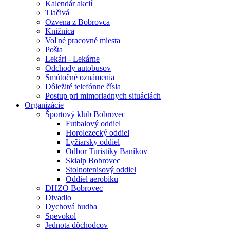
Kalendár akcií
Tlačivá
Ozvena z Bobrovca
Knižnica
Voľné pracovné miesta
Pošta
Lekári - Lekárne
Odchody autobusov
Smútočné oznámenia
Dôležité telefónne čísla
Postup pri mimoriadnych situáciách
Organizácie
Športový klub Bobrovec
Futbalový oddiel
Horolezecký oddiel
Lyžiarsky oddiel
Odbor Turistiky Baníkov
Skialp Bobrovec
Stolnotenisový oddiel
Oddiel aerobiku
DHZO Bobrovec
Divadlo
Dychová hudba
Spevokol
Jednota dôchodcov