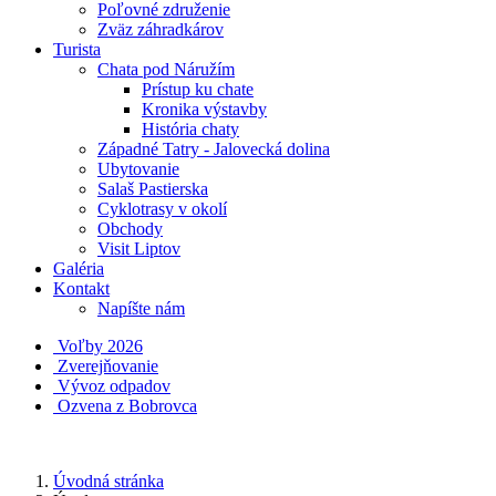
Poľovné združenie
Zväz záhradkárov
Turista
Chata pod Náružím
Prístup ku chate
Kronika výstavby
História chaty
Západné Tatry - Jalovecká dolina
Ubytovanie
Salaš Pastierska
Cyklotrasy v okolí
Obchody
Visit Liptov
Galéria
Kontakt
Napíšte nám
Voľby 2026
Zverejňovanie
Vývoz odpadov
Ozvena z Bobrovca
Úvodná stránka