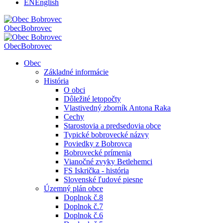
EN
English
Obec
Bobrovec
Obec
Bobrovec
Obec
Základné informácie
História
O obci
Dôležité letopočty
Vlastivedný zborník Antona Raka
Cechy
Starostovia a predsedovia obce
Typické bobrovecké názvy
Poviedky z Bobrovca
Bobrovecké prímenia
Vianočné zvyky Betlehemci
FS Iskrička - história
Slovenské ľudové piesne
Územný plán obce
Doplnok č.8
Doplnok č.7
Doplnok č.6