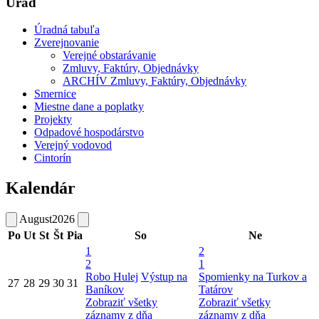
Úrad
Úradná tabuľa
Zverejnovanie
Verejné obstarávanie
Zmluvy, Faktúry, Objednávky
ARCHÍV Zmluvy, Faktúry, Objednávky
Smernice
Miestne dane a poplatky
Projekty
Odpadové hospodárstvo
Verejný vodovod
Cintorín
Kalendár
August
2026
Po
Ut
St
Št
Pia
So
Ne
1
2
2
1
Robo Hulej
Výstup na
Spomienky na Turkov a
27
28
29
30
31
Baníkov
Tatárov
Zobraziť všetky
Zobraziť všetky
záznamy z dňa
záznamy z dňa