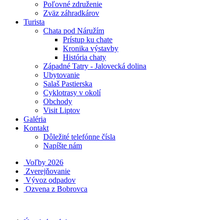
Poľovné združenie
Zväz záhradkárov
Turista
Chata pod Náružím
Prístup ku chate
Kronika výstavby
História chaty
Západné Tatry - Jalovecká dolina
Ubytovanie
Salaš Pastierska
Cyklotrasy v okolí
Obchody
Visit Liptov
Galéria
Kontakt
Dôležité telefónne čísla
Napíšte nám
Voľby 2026
Zverejňovanie
Vývoz odpadov
Ozvena z Bobrovca