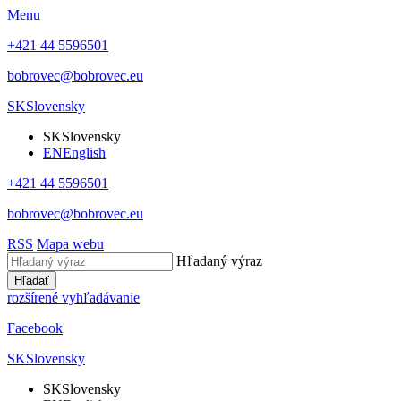
Menu
+421 44 5596501
bobrovec@bobrovec.eu
SK
Slovensky
SK
Slovensky
EN
English
+421 44 5596501
bobrovec@bobrovec.eu
RSS
Mapa webu
Hľadaný výraz
Hľadať
rozšírené vyhľadávanie
Facebook
SK
Slovensky
SK
Slovensky