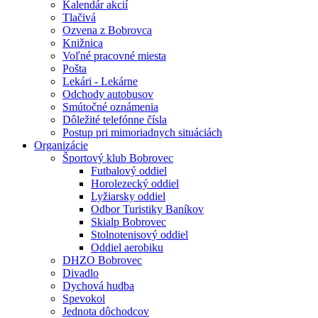
Kalendár akcií
Tlačivá
Ozvena z Bobrovca
Knižnica
Voľné pracovné miesta
Pošta
Lekári - Lekárne
Odchody autobusov
Smútočné oznámenia
Dôležité telefónne čísla
Postup pri mimoriadnych situáciách
Organizácie
Športový klub Bobrovec
Futbalový oddiel
Horolezecký oddiel
Lyžiarsky oddiel
Odbor Turistiky Baníkov
Skialp Bobrovec
Stolnotenisový oddiel
Oddiel aerobiku
DHZO Bobrovec
Divadlo
Dychová hudba
Spevokol
Jednota dôchodcov