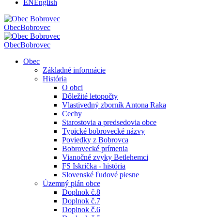
EN
English
Obec
Bobrovec
Obec
Bobrovec
Obec
Základné informácie
História
O obci
Dôležité letopočty
Vlastivedný zborník Antona Raka
Cechy
Starostovia a predsedovia obce
Typické bobrovecké názvy
Poviedky z Bobrovca
Bobrovecké prímenia
Vianočné zvyky Betlehemci
FS Iskrička - história
Slovenské ľudové piesne
Územný plán obce
Doplnok č.8
Doplnok č.7
Doplnok č.6