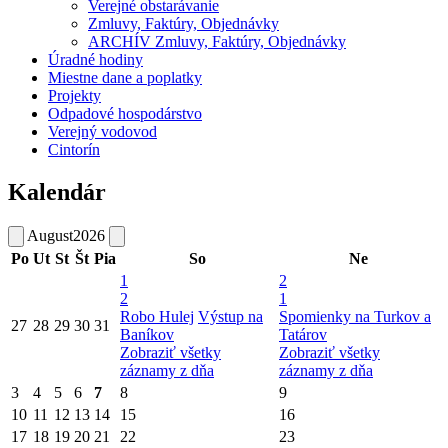
Verejné obstarávanie
Zmluvy, Faktúry, Objednávky
ARCHÍV Zmluvy, Faktúry, Objednávky
Úradné hodiny
Miestne dane a poplatky
Projekty
Odpadové hospodárstvo
Verejný vodovod
Cintorín
Kalendár
August
2026
Po
Ut
St
Št
Pia
So
Ne
1
2
2
1
Robo Hulej
Výstup na
Spomienky na Turkov a
27
28
29
30
31
Baníkov
Tatárov
Zobraziť všetky
Zobraziť všetky
záznamy z dňa
záznamy z dňa
3
4
5
6
7
8
9
10
11
12
13
14
15
16
17
18
19
20
21
22
23