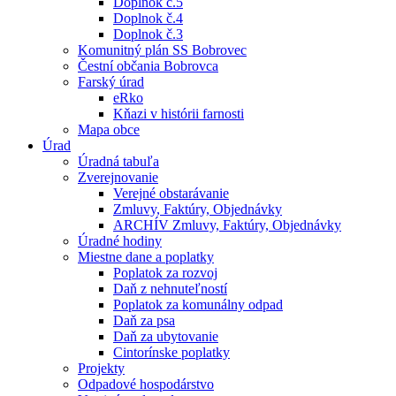
Doplnok č.5
Doplnok č.4
Doplnok č.3
Komunitný plán SS Bobrovec
Čestní občania Bobrovca
Farský úrad
eRko
Kňazi v histórii farnosti
Mapa obce
Úrad
Úradná tabuľa
Zverejnovanie
Verejné obstarávanie
Zmluvy, Faktúry, Objednávky
ARCHÍV Zmluvy, Faktúry, Objednávky
Úradné hodiny
Miestne dane a poplatky
Poplatok za rozvoj
Daň z nehnuteľností
Poplatok za komunálny odpad
Daň za psa
Daň za ubytovanie
Cintorínske poplatky
Projekty
Odpadové hospodárstvo