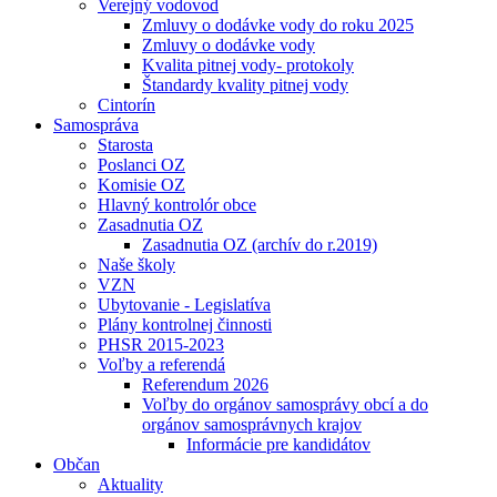
Verejný vodovod
Zmluvy o dodávke vody do roku 2025
Zmluvy o dodávke vody
Kvalita pitnej vody- protokoly
Štandardy kvality pitnej vody
Cintorín
Samospráva
Starosta
Poslanci OZ
Komisie OZ
Hlavný kontrolór obce
Zasadnutia OZ
Zasadnutia OZ (archív do r.2019)
Naše školy
VZN
Ubytovanie - Legislatíva
Plány kontrolnej činnosti
PHSR 2015-2023
Voľby a referendá
Referendum 2026
Voľby do orgánov samosprávy obcí a do
orgánov samosprávnych krajov
Informácie pre kandidátov
Občan
Aktuality