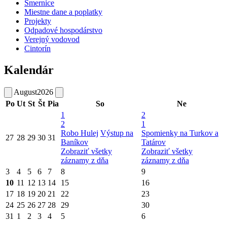
Smernice
Miestne dane a poplatky
Projekty
Odpadové hospodárstvo
Verejný vodovod
Cintorín
Kalendár
August
2026
Po
Ut
St
Št
Pia
So
Ne
1
2
2
1
Robo Hulej
Výstup na
Spomienky na Turkov a
27
28
29
30
31
Baníkov
Tatárov
Zobraziť všetky
Zobraziť všetky
záznamy z dňa
záznamy z dňa
3
4
5
6
7
8
9
10
11
12
13
14
15
16
17
18
19
20
21
22
23
24
25
26
27
28
29
30
31
1
2
3
4
5
6