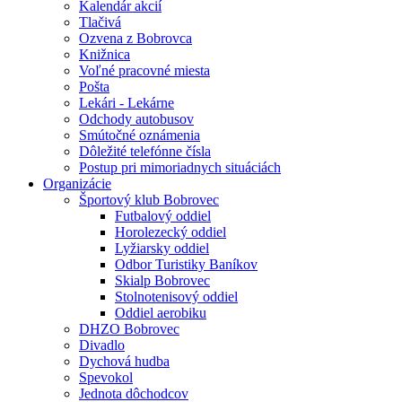
Kalendár akcií
Tlačivá
Ozvena z Bobrovca
Knižnica
Voľné pracovné miesta
Pošta
Lekári - Lekárne
Odchody autobusov
Smútočné oznámenia
Dôležité telefónne čísla
Postup pri mimoriadnych situáciách
Organizácie
Športový klub Bobrovec
Futbalový oddiel
Horolezecký oddiel
Lyžiarsky oddiel
Odbor Turistiky Baníkov
Skialp Bobrovec
Stolnotenisový oddiel
Oddiel aerobiku
DHZO Bobrovec
Divadlo
Dychová hudba
Spevokol
Jednota dôchodcov