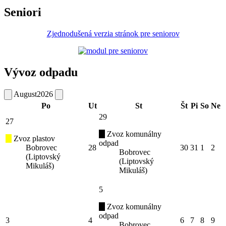
Seniori
Zjednodušená verzia stránok pre seniorov
Vývoz odpadu
August
2026
Po
Ut
St
Št
Pi
So
Ne
29
27
Zvoz komunálny
Zvoz plastov
odpad
Bobrovec
28
30
31
1
2
Bobrovec
(Liptovský
(Liptovský
Mikuláš)
Mikuláš)
5
Zvoz komunálny
odpad
3
4
6
7
8
9
Bobrovec