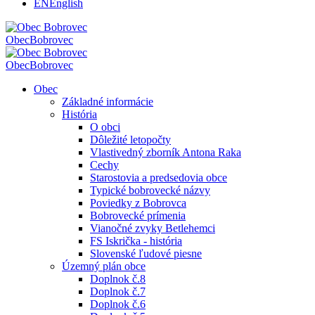
EN
English
Obec
Bobrovec
Obec
Bobrovec
Obec
Základné informácie
História
O obci
Dôležité letopočty
Vlastivedný zborník Antona Raka
Cechy
Starostovia a predsedovia obce
Typické bobrovecké názvy
Poviedky z Bobrovca
Bobrovecké prímenia
Vianočné zvyky Betlehemci
FS Iskrička - história
Slovenské ľudové piesne
Územný plán obce
Doplnok č.8
Doplnok č.7
Doplnok č.6