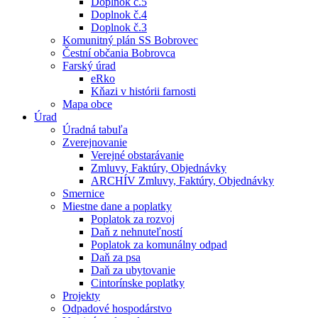
Doplnok č.5
Doplnok č.4
Doplnok č.3
Komunitný plán SS Bobrovec
Čestní občania Bobrovca
Farský úrad
eRko
Kňazi v histórii farnosti
Mapa obce
Úrad
Úradná tabuľa
Zverejnovanie
Verejné obstarávanie
Zmluvy, Faktúry, Objednávky
ARCHÍV Zmluvy, Faktúry, Objednávky
Smernice
Miestne dane a poplatky
Poplatok za rozvoj
Daň z nehnuteľností
Poplatok za komunálny odpad
Daň za psa
Daň za ubytovanie
Cintorínske poplatky
Projekty
Odpadové hospodárstvo