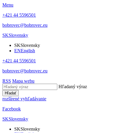
Menu
+421 44 5596501
bobrovec@bobrovec.eu
SK
Slovensky
SK
Slovensky
EN
English
+421 44 5596501
bobrovec@bobrovec.eu
RSS
Mapa webu
Hľadaný výraz
Hľadať
rozšírené vyhľadávanie
Facebook
SK
Slovensky
SK
Slovensky