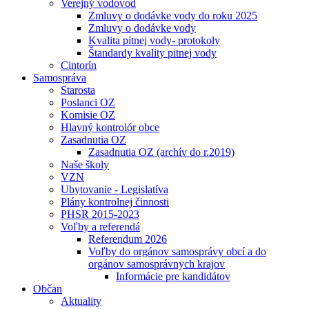
Verejný vodovod
Zmluvy o dodávke vody do roku 2025
Zmluvy o dodávke vody
Kvalita pitnej vody- protokoly
Štandardy kvality pitnej vody
Cintorín
Samospráva
Starosta
Poslanci OZ
Komisie OZ
Hlavný kontrolór obce
Zasadnutia OZ
Zasadnutia OZ (archív do r.2019)
Naše školy
VZN
Ubytovanie - Legislatíva
Plány kontrolnej činnosti
PHSR 2015-2023
Voľby a referendá
Referendum 2026
Voľby do orgánov samosprávy obcí a do
orgánov samosprávnych krajov
Informácie pre kandidátov
Občan
Aktuality