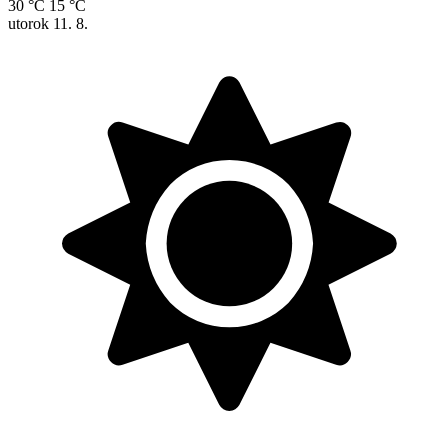
30 °C
15 °C
utorok
11. 8.