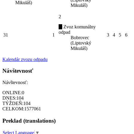
Mikuláš)
Mikuláš)
2
Zvoz komunálny
odpad
31
1
3
4
5
6
Bobrovec
(Liptovský
Mikuláš)
Kalendár zvozu odpadu
Návštevnosť
Návštevnosť:
ONLINE:
0
DNES:
104
TÝŽDEŇ:
104
CELKOM:
1577061
Preklad (translations)
Select Language
▼