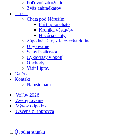
Poľovné združenie
Zväz záhradkárov
Turista
Chata pod Náružím
Prístup ku chate
Kronika výstavby
História chaty
Západné Tatry - Jalovecká dolina
Ubytovanie
Salaš Pastierska
Cyklotrasy v okolí
Obchody
Visit Liptov
Galéria
Kontakt
Napíšte nám
Voľby 2026
Zverejňovanie
Vývoz odpadov
Ozvena z Bobrovca
Úvodná stránka