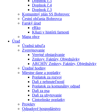
Doplnok č.5
Doplnok č.4
Doplnok č.3
Komunitný plán SS Bobrovec
Čestní občania Bobrovca
Farský úrad
eRko
Kňazi v histórii farnosti
Mapa obce
Úrad
Úradná tabuľa
Zverejnovanie
Verejné obstarávanie
Zmluvy, Faktúry, Objednávky
ARCHÍV Zmluvy, Faktúry, Objednávky
Úradné hodiny
Miestne dane a poplatky
Poplatok za rozvoj
Daň z nehnuteľností
Poplatok za komunálny odpad
Daň za psa
Daň za ubytovanie
Cintorínske poplatky
Projekty
Odpadové hospodárstvo