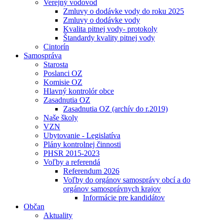
Verejný vodovod
Zmluvy o dodávke vody do roku 2025
Zmluvy o dodávke vody
Kvalita pitnej vody- protokoly
Štandardy kvality pitnej vody
Cintorín
Samospráva
Starosta
Poslanci OZ
Komisie OZ
Hlavný kontrolór obce
Zasadnutia OZ
Zasadnutia OZ (archív do r.2019)
Naše školy
VZN
Ubytovanie - Legislatíva
Plány kontrolnej činnosti
PHSR 2015-2023
Voľby a referendá
Referendum 2026
Voľby do orgánov samosprávy obcí a do
orgánov samosprávnych krajov
Informácie pre kandidátov
Občan
Aktuality