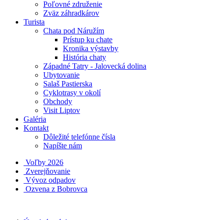
Poľovné združenie
Zväz záhradkárov
Turista
Chata pod Náružím
Prístup ku chate
Kronika výstavby
História chaty
Západné Tatry - Jalovecká dolina
Ubytovanie
Salaš Pastierska
Cyklotrasy v okolí
Obchody
Visit Liptov
Galéria
Kontakt
Dôležité telefónne čísla
Napíšte nám
Voľby 2026
Zverejňovanie
Vývoz odpadov
Ozvena z Bobrovca