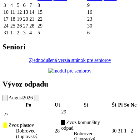
3
4
5
6
7
8
9
10
11
12
13
14
15
16
17
18
19
20
21
22
23
24
25
26
27
28
29
30
31
1
2
3
4
5
6
Seniori
Zjednodušená verzia stránok pre seniorov
Vývoz odpadu
August
2026
Po
Ut
St
Št
Pi
So
Ne
29
27
Zvoz komunálny
Zvoz plastov
odpad
Bobrovec
28
30
31
1
2
Bobrovec
(Liptovský
(Liptovský