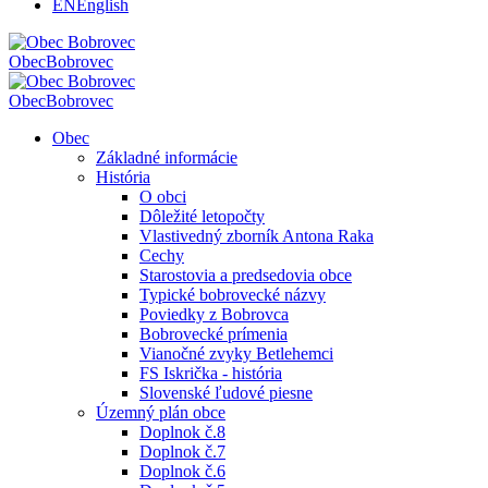
EN
English
Obec
Bobrovec
Obec
Bobrovec
Obec
Základné informácie
História
O obci
Dôležité letopočty
Vlastivedný zborník Antona Raka
Cechy
Starostovia a predsedovia obce
Typické bobrovecké názvy
Poviedky z Bobrovca
Bobrovecké prímenia
Vianočné zvyky Betlehemci
FS Iskrička - história
Slovenské ľudové piesne
Územný plán obce
Doplnok č.8
Doplnok č.7
Doplnok č.6