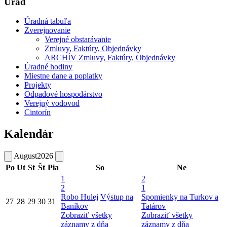
Úrad
Úradná tabuľa
Zverejnovanie
Verejné obstarávanie
Zmluvy, Faktúry, Objednávky
ARCHÍV Zmluvy, Faktúry, Objednávky
Úradné hodiny
Miestne dane a poplatky
Projekty
Odpadové hospodárstvo
Verejný vodovod
Cintorín
Kalendár
August
2026
Po
Ut
St
Št
Pia
So
Ne
1
2
2
1
Robo Hulej
Výstup na
Spomienky na Turkov a
27
28
29
30
31
Baníkov
Tatárov
Zobraziť všetky
Zobraziť všetky
záznamy z dňa
záznamy z dňa