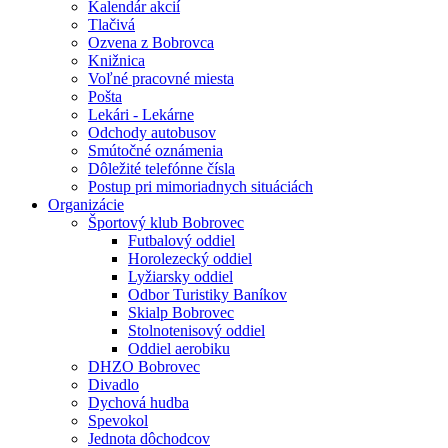
Kalendár akcií
Tlačivá
Ozvena z Bobrovca
Knižnica
Voľné pracovné miesta
Pošta
Lekári - Lekárne
Odchody autobusov
Smútočné oznámenia
Dôležité telefónne čísla
Postup pri mimoriadnych situáciách
Organizácie
Športový klub Bobrovec
Futbalový oddiel
Horolezecký oddiel
Lyžiarsky oddiel
Odbor Turistiky Baníkov
Skialp Bobrovec
Stolnotenisový oddiel
Oddiel aerobiku
DHZO Bobrovec
Divadlo
Dychová hudba
Spevokol
Jednota dôchodcov