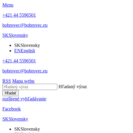
Menu
+421 44 5596501
bobrovec@bobrovec.eu
SK
Slovensky
SK
Slovensky
EN
English
+421 44 5596501
bobrovec@bobrovec.eu
RSS
Mapa webu
Hľadaný výraz
Hľadať
rozšírené vyhľadávanie
Facebook
SK
Slovensky
SK
Slovensky