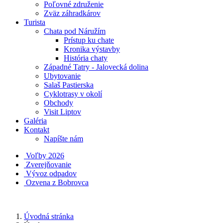
Poľovné združenie
Zväz záhradkárov
Turista
Chata pod Náružím
Prístup ku chate
Kronika výstavby
História chaty
Západné Tatry - Jalovecká dolina
Ubytovanie
Salaš Pastierska
Cyklotrasy v okolí
Obchody
Visit Liptov
Galéria
Kontakt
Napíšte nám
Voľby 2026
Zverejňovanie
Vývoz odpadov
Ozvena z Bobrovca
Úvodná stránka