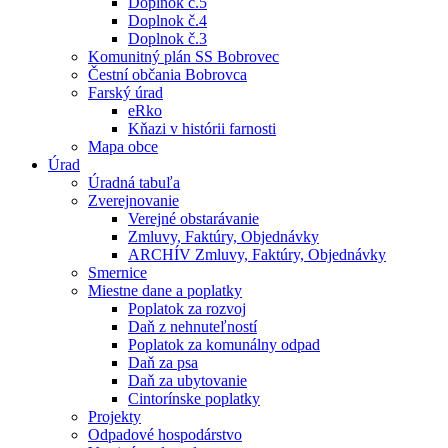
Doplnok č.5
Doplnok č.4
Doplnok č.3
Komunitný plán SS Bobrovec
Čestní občania Bobrovca
Farský úrad
eRko
Kňazi v histórii farnosti
Mapa obce
Úrad
Úradná tabuľa
Zverejnovanie
Verejné obstarávanie
Zmluvy, Faktúry, Objednávky
ARCHÍV Zmluvy, Faktúry, Objednávky
Smernice
Miestne dane a poplatky
Poplatok za rozvoj
Daň z nehnuteľností
Poplatok za komunálny odpad
Daň za psa
Daň za ubytovanie
Cintorínske poplatky
Projekty
Odpadové hospodárstvo