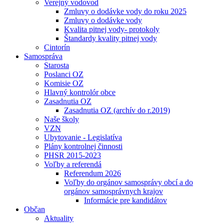
Verejný vodovod
Zmluvy o dodávke vody do roku 2025
Zmluvy o dodávke vody
Kvalita pitnej vody- protokoly
Štandardy kvality pitnej vody
Cintorín
Samospráva
Starosta
Poslanci OZ
Komisie OZ
Hlavný kontrolór obce
Zasadnutia OZ
Zasadnutia OZ (archív do r.2019)
Naše školy
VZN
Ubytovanie - Legislatíva
Plány kontrolnej činnosti
PHSR 2015-2023
Voľby a referendá
Referendum 2026
Voľby do orgánov samosprávy obcí a do
orgánov samosprávnych krajov
Informácie pre kandidátov
Občan
Aktuality