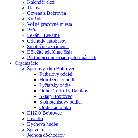
Kalendár akcií
Tlačivá
Ozvena z Bobrovca
Knižnica
Voľné pracovné miesta
Pošta
Lekári - Lekárne
Odchody autobusov
Smútočné oznámenia
Dôležité telefónne čísla
Postup pri mimoriadnych situáciách
Organizácie
Športový klub Bobrovec
Futbalový oddiel
Horolezecký oddiel
Lyžiarsky oddiel
Odbor Turistiky Baníkov
Skialp Bobrovec
Stolnotenisový oddiel
Oddiel aerobiku
DHZO Bobrovec
Divadlo
Dychová hudba
Spevokol
Jednota dôchodcov