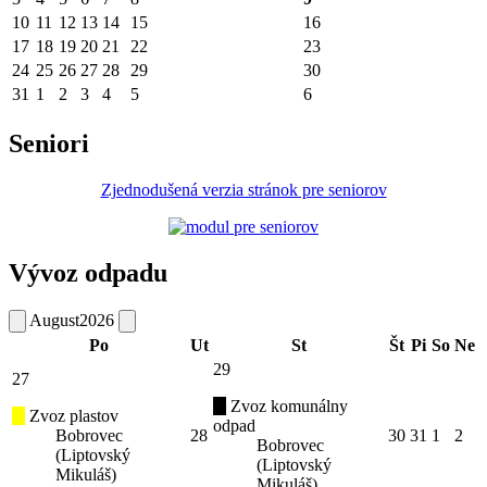
10
11
12
13
14
15
16
17
18
19
20
21
22
23
24
25
26
27
28
29
30
31
1
2
3
4
5
6
Seniori
Zjednodušená verzia stránok pre seniorov
Vývoz odpadu
August
2026
Po
Ut
St
Št
Pi
So
Ne
29
27
Zvoz komunálny
Zvoz plastov
odpad
Bobrovec
28
30
31
1
2
Bobrovec
(Liptovský
(Liptovský
Mikuláš)
Mikuláš)