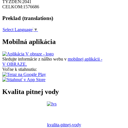
TÝŽDEŇ:
2041
CELKOM:
1576686
Preklad (translations)
Select Language
▼
Mobilná aplikácia
Sledujte informácie z nášho webu v
mobilnej aplikácii -
V OBRAZE.
Voľne k stiahnutiu:
Kvalita pitnej vody
kvalita-pitnej-vody