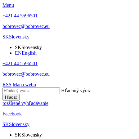
Menu
+421 44 5596501
bobrovec@bobrovec.eu
SK
Slovensky
SK
Slovensky
EN
English
+421 44 5596501
bobrovec@bobrovec.eu
RSS
Mapa webu
Hľadaný výraz
Hľadať
rozšírené vyhľadávanie
Facebook
SK
Slovensky
SK
Slovensky