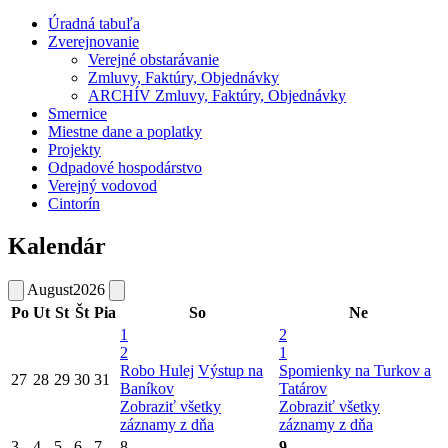
Úradná tabuľa
Zverejnovanie
Verejné obstarávanie
Zmluvy, Faktúry, Objednávky
ARCHÍV Zmluvy, Faktúry, Objednávky
Smernice
Miestne dane a poplatky
Projekty
Odpadové hospodárstvo
Verejný vodovod
Cintorín
Kalendár
August
2026
Po
Ut
St
Št
Pia
So
Ne
1
2
2
1
Robo Hulej
Výstup na
Spomienky na Turkov a
27
28
29
30
31
Baníkov
Tatárov
Zobraziť všetky
Zobraziť všetky
záznamy z dňa
záznamy z dňa
3
4
5
6
7
8
9