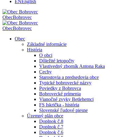
EN
English
Obec
Bobrovec
Obec
Bobrovec
Obec
Základné informácie
História
O obci
Dôležité letopočty
Vlastivedný zborník Antona Raka
Cechy
Starostovia a predsedovia obce
Typické bobrovecké názvy
Poviedky z Bobrovca
Bobrovecké prímenia
Vianočné zvyky Betlehemci
FS Iskrička - história
Slovenské ľudové piesne
Územný plán obce
Doplnok č.8
Doplnok č.7
Doplnok č.6