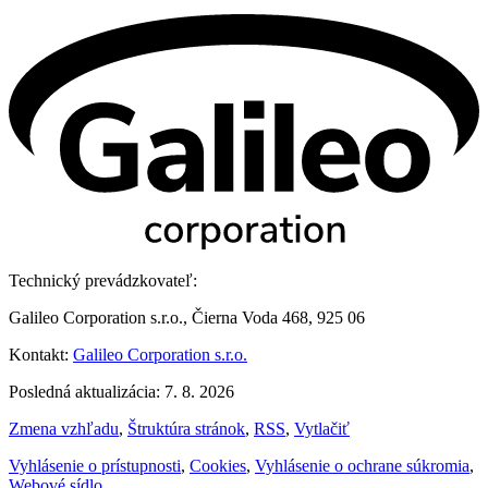
Technický prevádzkovateľ:
Galileo Corporation s.r.o., Čierna Voda 468, 925 06
Kontakt:
Galileo Corporation s.r.o.
Posledná aktualizácia: 7. 8. 2026
Zmena vzhľadu
,
Štruktúra stránok
,
RSS
,
Vytlačiť
Vyhlásenie o prístupnosti
,
Cookies
,
Vyhlásenie o ochrane súkromia
,
Webové sídlo