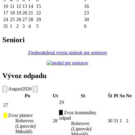
10
11
12
13
14
15
16
17
18
19
20
21
22
23
24
25
26
27
28
29
30
31
1
2
3
4
5
6
Seniori
Zjednodušená verzia stránok pre seniorov
Vývoz odpadu
August
2026
Po
Ut
St
Št
Pi
So
Ne
29
27
Zvoz komunálny
Zvoz plastov
odpad
Bobrovec
28
30
31
1
2
Bobrovec
(Liptovský
(Liptovský
Mikuláš)
Mikuláš)