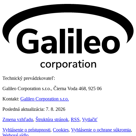
Technický prevádzkovateľ:
Galileo Corporation s.r.o., Čierna Voda 468, 925 06
Kontakt:
Galileo Corporation s.r.o.
Posledná aktualizácia: 7. 8. 2026
Zmena vzhľadu
,
Štruktúra stránok
,
RSS
,
Vytlačiť
Vyhlásenie o prístupnosti
,
Cookies
,
Vyhlásenie o ochrane súkromia
,
Webové sídlo