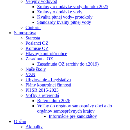
Verejný vodovod
Zmluvy o dodávke vody do roku 2025
Zmluvy o dodávke vody
Kvalita pitnej vody- protokoly
Štandardy kvality pitnej vody
Cintorín
Samospráva
Starosta
Poslanci OZ
Komisie OZ
Hlavný kontrolór obce
Zasadnutia OZ
Zasadnutia OZ (archív do r.2019)
Naše školy
VZN
Ubytovanie - Legislatíva
Plány kontrolnej činnosti
PHSR 2015-2023
Voľby a referendá
Referendum 2026
Voľby do orgánov samosprávy obcí a do
orgánov samosprávnych krajov
Informácie pre kandidátov
Občan
Aktuality