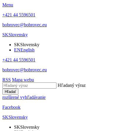
Menu
+421 44 5596501
bobrovec@bobrovec.eu
SK
Slovensky
SK
Slovensky
EN
English
+421 44 5596501
bobrovec@bobrovec.eu
RSS
Mapa webu
Hľadaný výraz
Hľadať
rozšírené vyhľadávanie
Facebook
SK
Slovensky
SK
Slovensky