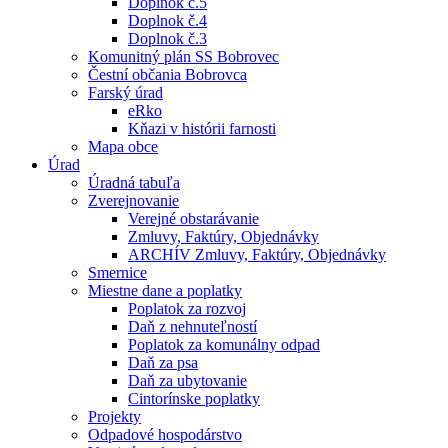
Doplnok č.5
Doplnok č.4
Doplnok č.3
Komunitný plán SS Bobrovec
Čestní občania Bobrovca
Farský úrad
eRko
Kňazi v histórii farnosti
Mapa obce
Úrad
Úradná tabuľa
Zverejnovanie
Verejné obstarávanie
Zmluvy, Faktúry, Objednávky
ARCHÍV Zmluvy, Faktúry, Objednávky
Smernice
Miestne dane a poplatky
Poplatok za rozvoj
Daň z nehnuteľností
Poplatok za komunálny odpad
Daň za psa
Daň za ubytovanie
Cintorínske poplatky
Projekty
Odpadové hospodárstvo