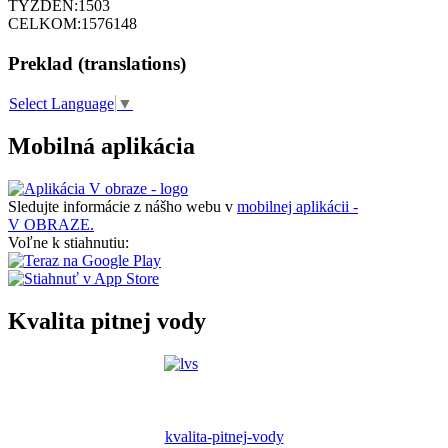
TÝŽDEŇ:
1503
CELKOM:
1576148
Preklad (translations)
Select Language
▼
Mobilná aplikácia
Sledujte informácie z nášho webu v
mobilnej aplikácii -
V OBRAZE.
Voľne k stiahnutiu:
Kvalita pitnej vody
kvalita-pitnej-vody