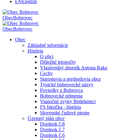
EN
English
Obec
Bobrovec
Obec
Bobrovec
Obec
Základné informácie
História
O obci
Dôležité letopočty
Vlastivedný zborník Antona Raka
Cechy
Starostovia a predsedovia obce
Typické bobrovecké názvy
Poviedky z Bobrovca
Bobrovecké prímenia
Vianočné zvyky Betlehemci
FS Iskrička - história
Slovenské ľudové piesne
Územný plán obce
Doplnok č.8
Doplnok č.7
Doplnok č.6