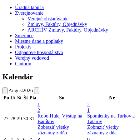
Úradná tabuľa
Zverejnovanie
Verejné obstarávanie
Zmluvy, Faktúry, Objednávky
ARCHÍV Zmluvy, Faktúry, Objednávky
Smernice
Miestne dane a poplatky
Projekty
Odpadové hospodárstvo
Verejný vodovod
Cintorín
Kalendár
August
2026
Po
Ut
St
Št
Pia
So
Ne
1
2
2
1
Robo Hulej
Výstup na
Spomienky na Turkov a
27
28
29
30
31
Baníkov
Tatárov
Zobraziť všetky
Zobraziť všetky
záznamy z dňa
záznamy z dňa
3
4
5
6
7
8
9