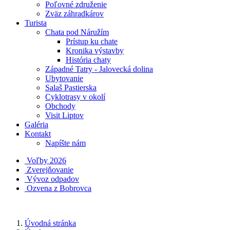
Poľovné združenie
Zväz záhradkárov
Turista
Chata pod Náružím
Prístup ku chate
Kronika výstavby
História chaty
Západné Tatry - Jalovecká dolina
Ubytovanie
Salaš Pastierska
Cyklotrasy v okolí
Obchody
Visit Liptov
Galéria
Kontakt
Napíšte nám
Voľby 2026
Zverejňovanie
Vývoz odpadov
Ozvena z Bobrovca
Úvodná stránka