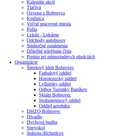
Kalendár akcií
Tlačivá
Ozvena z Bobrovca
Knižnica
Voľné pracovné miesta
Pošta
Lekári - Lekárne
Odchody autobusov
Smútočné oznámenia
Dôležité telefónne čísla
Postup pri mimoriadnych situáciách
Organizácie
Športový klub Bobrovec
Futbalový oddiel
Horolezecký oddiel
Lyžiarsky oddiel
Odbor Turistiky Baníkov
Skialp Bobrovec
Stolnotenisový oddiel
Oddiel aerobiku
DHZO Bobrovec
Divadlo
Dychová hudba
Spevokol
Jednota dôchodcov