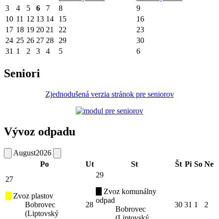
3
4
5
6
7
8
9
10
11
12
13
14
15
16
17
18
19
20
21
22
23
24
25
26
27
28
29
30
31
1
2
3
4
5
6
Seniori
Zjednodušená verzia stránok pre seniorov
Vývoz odpadu
August
2026
Po
Ut
St
Št
Pi
So
Ne
29
27
Zvoz komunálny
Zvoz plastov
odpad
Bobrovec
28
30
31
1
2
Bobrovec
(Liptovský
(Liptovský