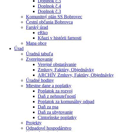
Doplnok č.5
Doplnok č.4
Doplnok č.3
Komunitný plán SS Bobrovec
Čestní občania Bobrovca
Farský úrad
eRko
Kňazi v histórii farnosti
Mapa obce
Úrad
Úradná tabuľa
Zverejnovanie
Verejné obstarávanie
Zmluvy, Faktúry, Objednávky
ARCHÍV Zmluvy, Faktúry, Objednávky
Úradné hodiny
Miestne dane a poplatky
Poplatok za rozvoj
Daň z nehnuteľností
Poplatok za komunálny odpad
Daň za psa
Daň za ubytovanie
Cintorínske poplatky
Projekty
Odpadové hospodárstvo