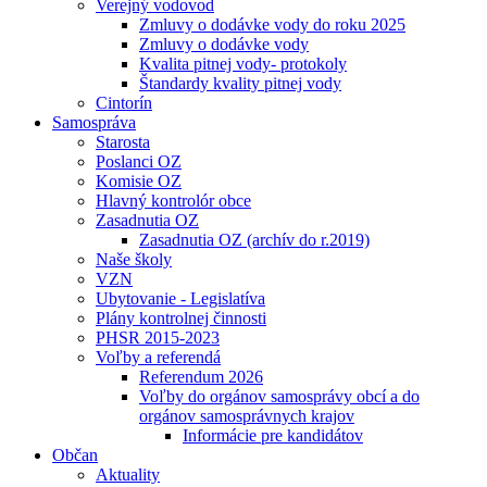
Verejný vodovod
Zmluvy o dodávke vody do roku 2025
Zmluvy o dodávke vody
Kvalita pitnej vody- protokoly
Štandardy kvality pitnej vody
Cintorín
Samospráva
Starosta
Poslanci OZ
Komisie OZ
Hlavný kontrolór obce
Zasadnutia OZ
Zasadnutia OZ (archív do r.2019)
Naše školy
VZN
Ubytovanie - Legislatíva
Plány kontrolnej činnosti
PHSR 2015-2023
Voľby a referendá
Referendum 2026
Voľby do orgánov samosprávy obcí a do
orgánov samosprávnych krajov
Informácie pre kandidátov
Občan
Aktuality