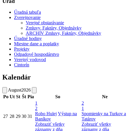
Úrad
Úradná tabuľa
Zverejnovanie
Verejné obstarávanie
Zmluvy, Faktúry, Objednávky
ARCHÍV Zmluvy, Faktúry, Objednávky
Úradné hodiny
Miestne dane a poplatky
Projekty
Odpadové hospodárstvo
Verejný vodovod
Cintorín
Kalendár
August
2026
Po
Ut
St
Št
Pia
So
Ne
1
2
2
1
Robo Hulej
Výstup na
Spomienky na Turkov a
27
28
29
30
31
Baníkov
Tatárov
Zobraziť všetky
Zobraziť všetky
záznamy z dňa
záznamy z dňa