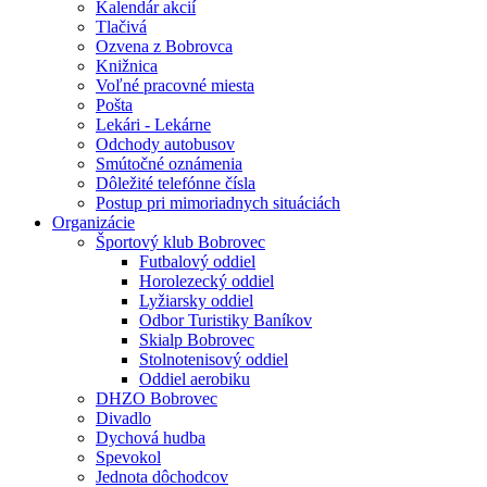
Kalendár akcií
Tlačivá
Ozvena z Bobrovca
Knižnica
Voľné pracovné miesta
Pošta
Lekári - Lekárne
Odchody autobusov
Smútočné oznámenia
Dôležité telefónne čísla
Postup pri mimoriadnych situáciách
Organizácie
Športový klub Bobrovec
Futbalový oddiel
Horolezecký oddiel
Lyžiarsky oddiel
Odbor Turistiky Baníkov
Skialp Bobrovec
Stolnotenisový oddiel
Oddiel aerobiku
DHZO Bobrovec
Divadlo
Dychová hudba
Spevokol
Jednota dôchodcov