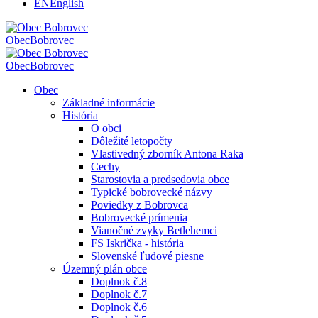
EN
English
Obec
Bobrovec
Obec
Bobrovec
Obec
Základné informácie
História
O obci
Dôležité letopočty
Vlastivedný zborník Antona Raka
Cechy
Starostovia a predsedovia obce
Typické bobrovecké názvy
Poviedky z Bobrovca
Bobrovecké prímenia
Vianočné zvyky Betlehemci
FS Iskrička - história
Slovenské ľudové piesne
Územný plán obce
Doplnok č.8
Doplnok č.7
Doplnok č.6