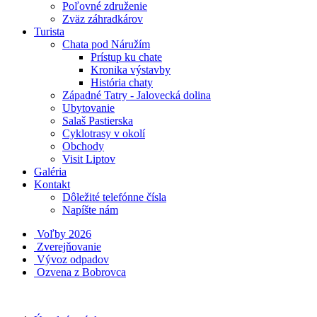
Poľovné združenie
Zväz záhradkárov
Turista
Chata pod Náružím
Prístup ku chate
Kronika výstavby
História chaty
Západné Tatry - Jalovecká dolina
Ubytovanie
Salaš Pastierska
Cyklotrasy v okolí
Obchody
Visit Liptov
Galéria
Kontakt
Dôležité telefónne čísla
Napíšte nám
Voľby 2026
Zverejňovanie
Vývoz odpadov
Ozvena z Bobrovca