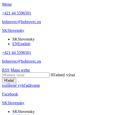
Menu
+421 44 5596501
bobrovec@bobrovec.eu
SK
Slovensky
SK
Slovensky
EN
English
+421 44 5596501
bobrovec@bobrovec.eu
RSS
Mapa webu
Hľadaný výraz
Hľadať
rozšírené vyhľadávanie
Facebook
SK
Slovensky
SK
Slovensky