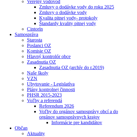
Verejný vodovod
Zmluvy o dodávke vody do roku 2025
Zmluvy o dodávke vody
Kvalita pitnej vody- protokoly
Štandardy kvality pitnej vody
Cintorín
Samospráva
Starosta
Poslanci OZ
Komisie OZ
Hlavný kontrolór obce
Zasadnutia OZ
Zasadnutia OZ (archív do r.2019)
Naše školy
VZN
Ubytovanie - Legislatíva
Plány kontrolnej činnosti
PHSR 2015-2023
Voľby a referendá
Referendum 2026
Voľby do orgánov samosprávy obcí a do
orgánov samosprávnych krajov
Informácie pre kandidátov
Občan
Aktuality