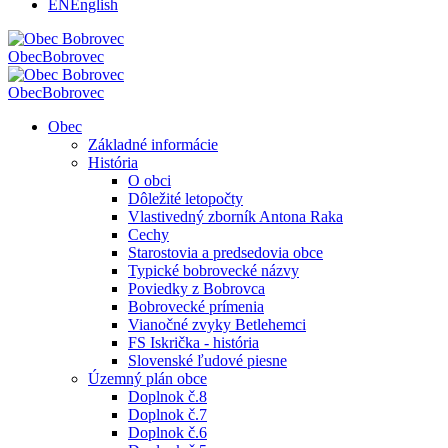
EN
English
Obec
Bobrovec
Obec
Bobrovec
Obec
Základné informácie
História
O obci
Dôležité letopočty
Vlastivedný zborník Antona Raka
Cechy
Starostovia a predsedovia obce
Typické bobrovecké názvy
Poviedky z Bobrovca
Bobrovecké prímenia
Vianočné zvyky Betlehemci
FS Iskrička - história
Slovenské ľudové piesne
Územný plán obce
Doplnok č.8
Doplnok č.7
Doplnok č.6