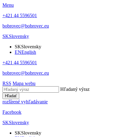
Menu
+421 44 5596501
bobrovec@bobrovec.eu
SK
Slovensky
SK
Slovensky
EN
English
+421 44 5596501
bobrovec@bobrovec.eu
RSS
Mapa webu
Hľadaný výraz
Hľadať
rozšírené vyhľadávanie
Facebook
SK
Slovensky
SK
Slovensky