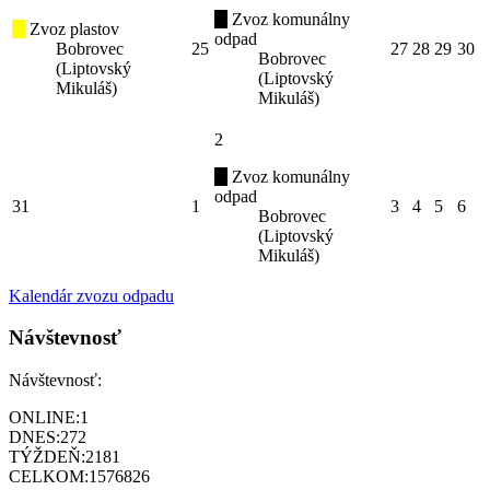
Zvoz komunálny
Zvoz plastov
odpad
Bobrovec
25
27
28
29
30
Bobrovec
(Liptovský
(Liptovský
Mikuláš)
Mikuláš)
2
Zvoz komunálny
odpad
31
1
3
4
5
6
Bobrovec
(Liptovský
Mikuláš)
Kalendár zvozu odpadu
Návštevnosť
Návštevnosť:
ONLINE:
1
DNES:
272
TÝŽDEŇ:
2181
CELKOM:
1576826