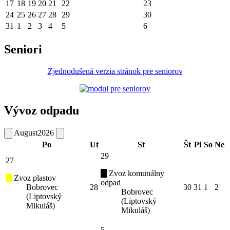
17
18
19
20
21
22
23
24
25
26
27
28
29
30
31
1
2
3
4
5
6
Seniori
Zjednodušená verzia stránok pre seniorov
Vývoz odpadu
August
2026
Po
Ut
St
Št
Pi
So
Ne
29
27
Zvoz komunálny
Zvoz plastov
odpad
Bobrovec
28
30
31
1
2
Bobrovec
(Liptovský
(Liptovský
Mikuláš)
Mikuláš)
5