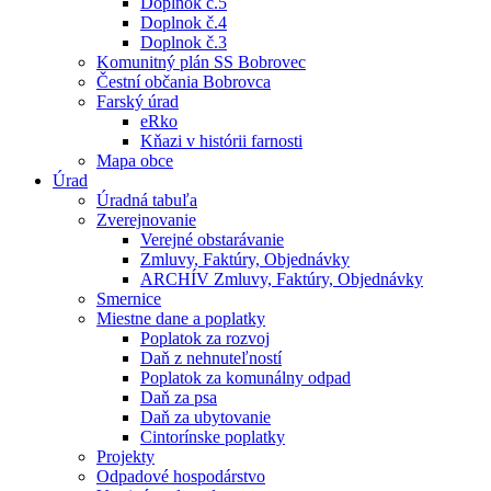
Doplnok č.5
Doplnok č.4
Doplnok č.3
Komunitný plán SS Bobrovec
Čestní občania Bobrovca
Farský úrad
eRko
Kňazi v histórii farnosti
Mapa obce
Úrad
Úradná tabuľa
Zverejnovanie
Verejné obstarávanie
Zmluvy, Faktúry, Objednávky
ARCHÍV Zmluvy, Faktúry, Objednávky
Smernice
Miestne dane a poplatky
Poplatok za rozvoj
Daň z nehnuteľností
Poplatok za komunálny odpad
Daň za psa
Daň za ubytovanie
Cintorínske poplatky
Projekty
Odpadové hospodárstvo