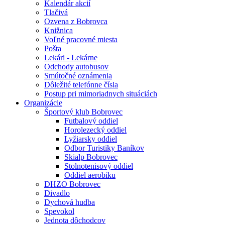
Kalendár akcií
Tlačivá
Ozvena z Bobrovca
Knižnica
Voľné pracovné miesta
Pošta
Lekári - Lekárne
Odchody autobusov
Smútočné oznámenia
Dôležité telefónne čísla
Postup pri mimoriadnych situáciách
Organizácie
Športový klub Bobrovec
Futbalový oddiel
Horolezecký oddiel
Lyžiarsky oddiel
Odbor Turistiky Baníkov
Skialp Bobrovec
Stolnotenisový oddiel
Oddiel aerobiku
DHZO Bobrovec
Divadlo
Dychová hudba
Spevokol
Jednota dôchodcov