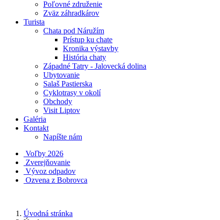
Poľovné združenie
Zväz záhradkárov
Turista
Chata pod Náružím
Prístup ku chate
Kronika výstavby
História chaty
Západné Tatry - Jalovecká dolina
Ubytovanie
Salaš Pastierska
Cyklotrasy v okolí
Obchody
Visit Liptov
Galéria
Kontakt
Napíšte nám
Voľby 2026
Zverejňovanie
Vývoz odpadov
Ozvena z Bobrovca
Úvodná stránka