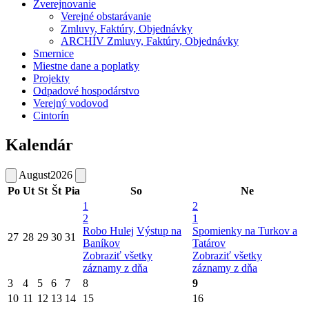
Zverejnovanie
Verejné obstarávanie
Zmluvy, Faktúry, Objednávky
ARCHÍV Zmluvy, Faktúry, Objednávky
Smernice
Miestne dane a poplatky
Projekty
Odpadové hospodárstvo
Verejný vodovod
Cintorín
Kalendár
August
2026
Po
Ut
St
Št
Pia
So
Ne
1
2
2
1
Robo Hulej
Výstup na
Spomienky na Turkov a
27
28
29
30
31
Baníkov
Tatárov
Zobraziť všetky
Zobraziť všetky
záznamy z dňa
záznamy z dňa
3
4
5
6
7
8
9
10
11
12
13
14
15
16