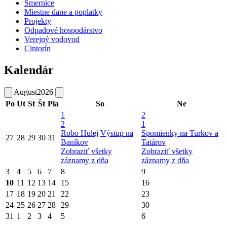
Smernice
Miestne dane a poplatky
Projekty
Odpadové hospodárstvo
Verejný vodovod
Cintorín
Kalendár
August
2026
Po
Ut
St
Št
Pia
So
Ne
1
2
2
1
Robo Hulej
Výstup na
Spomienky na Turkov a
27
28
29
30
31
Baníkov
Tatárov
Zobraziť všetky
Zobraziť všetky
záznamy z dňa
záznamy z dňa
3
4
5
6
7
8
9
10
11
12
13
14
15
16
17
18
19
20
21
22
23
24
25
26
27
28
29
30
31
1
2
3
4
5
6