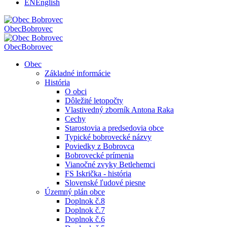
EN
English
Obec
Bobrovec
Obec
Bobrovec
Obec
Základné informácie
História
O obci
Dôležité letopočty
Vlastivedný zborník Antona Raka
Cechy
Starostovia a predsedovia obce
Typické bobrovecké názvy
Poviedky z Bobrovca
Bobrovecké prímenia
Vianočné zvyky Betlehemci
FS Iskrička - história
Slovenské ľudové piesne
Územný plán obce
Doplnok č.8
Doplnok č.7
Doplnok č.6