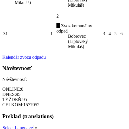
Mikuláš)
Mikuláš)
2
Zvoz komunálny
odpad
31
1
3
4
5
6
Bobrovec
(Liptovský
Mikuláš)
Kalendár zvozu odpadu
Návštevnosť
Návštevnosť:
ONLINE:
0
DNES:
95
TÝŽDEŇ:
95
CELKOM:
1577052
Preklad (translations)
Select Language
▼