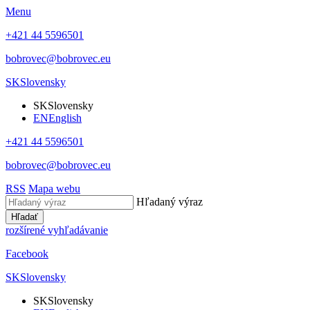
Menu
+421 44 5596501
bobrovec@bobrovec.eu
SK
Slovensky
SK
Slovensky
EN
English
+421 44 5596501
bobrovec@bobrovec.eu
RSS
Mapa webu
Hľadaný výraz
Hľadať
rozšírené vyhľadávanie
Facebook
SK
Slovensky
SK
Slovensky