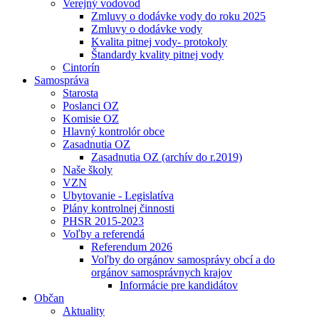
Verejný vodovod
Zmluvy o dodávke vody do roku 2025
Zmluvy o dodávke vody
Kvalita pitnej vody- protokoly
Štandardy kvality pitnej vody
Cintorín
Samospráva
Starosta
Poslanci OZ
Komisie OZ
Hlavný kontrolór obce
Zasadnutia OZ
Zasadnutia OZ (archív do r.2019)
Naše školy
VZN
Ubytovanie - Legislatíva
Plány kontrolnej činnosti
PHSR 2015-2023
Voľby a referendá
Referendum 2026
Voľby do orgánov samosprávy obcí a do
orgánov samosprávnych krajov
Informácie pre kandidátov
Občan
Aktuality