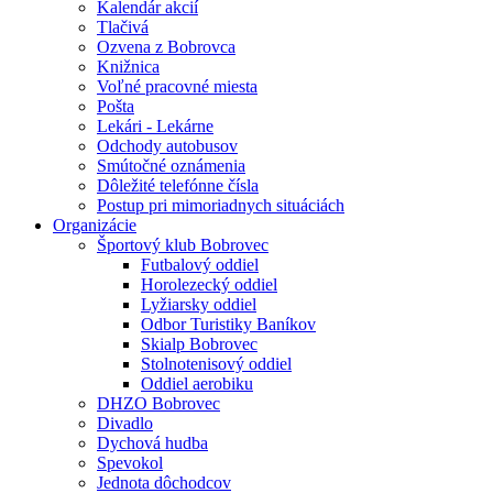
Kalendár akcií
Tlačivá
Ozvena z Bobrovca
Knižnica
Voľné pracovné miesta
Pošta
Lekári - Lekárne
Odchody autobusov
Smútočné oznámenia
Dôležité telefónne čísla
Postup pri mimoriadnych situáciách
Organizácie
Športový klub Bobrovec
Futbalový oddiel
Horolezecký oddiel
Lyžiarsky oddiel
Odbor Turistiky Baníkov
Skialp Bobrovec
Stolnotenisový oddiel
Oddiel aerobiku
DHZO Bobrovec
Divadlo
Dychová hudba
Spevokol
Jednota dôchodcov