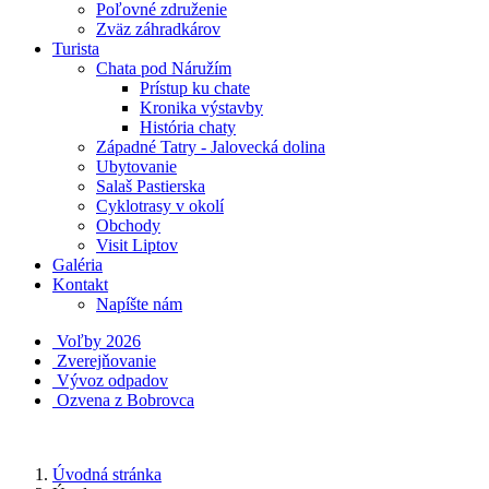
Poľovné združenie
Zväz záhradkárov
Turista
Chata pod Náružím
Prístup ku chate
Kronika výstavby
História chaty
Západné Tatry - Jalovecká dolina
Ubytovanie
Salaš Pastierska
Cyklotrasy v okolí
Obchody
Visit Liptov
Galéria
Kontakt
Napíšte nám
Voľby 2026
Zverejňovanie
Vývoz odpadov
Ozvena z Bobrovca
Úvodná stránka