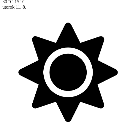
30 °C
15 °C
utorok
11. 8.