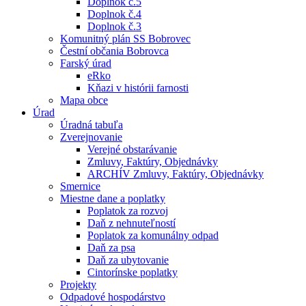
Doplnok č.5
Doplnok č.4
Doplnok č.3
Komunitný plán SS Bobrovec
Čestní občania Bobrovca
Farský úrad
eRko
Kňazi v histórii farnosti
Mapa obce
Úrad
Úradná tabuľa
Zverejnovanie
Verejné obstarávanie
Zmluvy, Faktúry, Objednávky
ARCHÍV Zmluvy, Faktúry, Objednávky
Smernice
Miestne dane a poplatky
Poplatok za rozvoj
Daň z nehnuteľností
Poplatok za komunálny odpad
Daň za psa
Daň za ubytovanie
Cintorínske poplatky
Projekty
Odpadové hospodárstvo