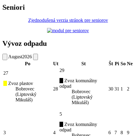
Seniori
Zjednodušená verzia stránok pre seniorov
Vývoz odpadu
August
2026
Po
Ut
St
Št
Pi
So
Ne
29
27
Zvoz komunálny
Zvoz plastov
odpad
Bobrovec
28
30
31
1
2
Bobrovec
(Liptovský
(Liptovský
Mikuláš)
Mikuláš)
5
Zvoz komunálny
odpad
3
4
6
7
8
9
Bobrovec