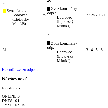
26
24
Zvoz komunálny
Zvoz plastov
odpad
Bobrovec
25
27
28
29
30
Bobrovec
(Liptovský
(Liptovský
Mikuláš)
Mikuláš)
2
Zvoz komunálny
odpad
31
1
3
4
5
6
Bobrovec
(Liptovský
Mikuláš)
Kalendár zvozu odpadu
Návštevnosť
Návštevnosť:
ONLINE:
0
DNES:
104
TÝŽDEŇ:
104