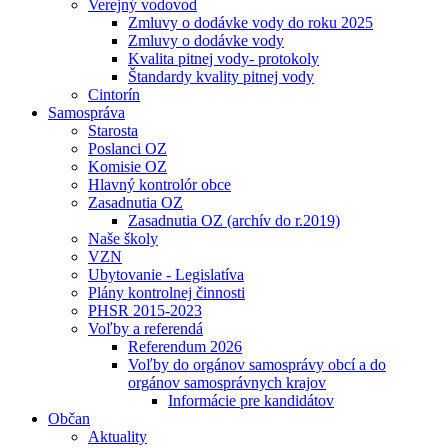
Verejný vodovod
Zmluvy o dodávke vody do roku 2025
Zmluvy o dodávke vody
Kvalita pitnej vody- protokoly
Štandardy kvality pitnej vody
Cintorín
Samospráva
Starosta
Poslanci OZ
Komisie OZ
Hlavný kontrolór obce
Zasadnutia OZ
Zasadnutia OZ (archív do r.2019)
Naše školy
VZN
Ubytovanie - Legislatíva
Plány kontrolnej činnosti
PHSR 2015-2023
Voľby a referendá
Referendum 2026
Voľby do orgánov samosprávy obcí a do
orgánov samosprávnych krajov
Informácie pre kandidátov
Občan
Aktuality