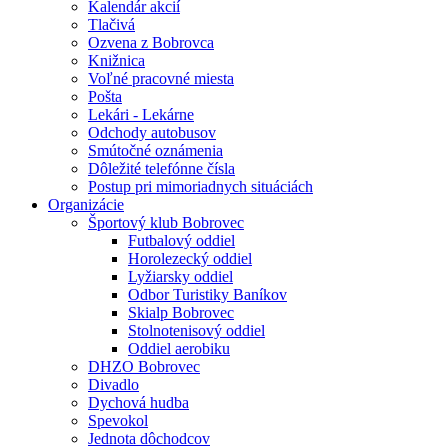
Kalendár akcií
Tlačivá
Ozvena z Bobrovca
Knižnica
Voľné pracovné miesta
Pošta
Lekári - Lekárne
Odchody autobusov
Smútočné oznámenia
Dôležité telefónne čísla
Postup pri mimoriadnych situáciách
Organizácie
Športový klub Bobrovec
Futbalový oddiel
Horolezecký oddiel
Lyžiarsky oddiel
Odbor Turistiky Baníkov
Skialp Bobrovec
Stolnotenisový oddiel
Oddiel aerobiku
DHZO Bobrovec
Divadlo
Dychová hudba
Spevokol
Jednota dôchodcov