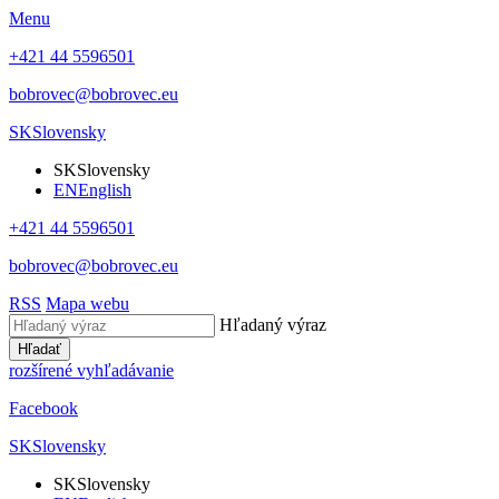
Menu
+421 44 5596501
bobrovec@bobrovec.eu
SK
Slovensky
SK
Slovensky
EN
English
+421 44 5596501
bobrovec@bobrovec.eu
RSS
Mapa webu
Hľadaný výraz
Hľadať
rozšírené vyhľadávanie
Facebook
SK
Slovensky
SK
Slovensky