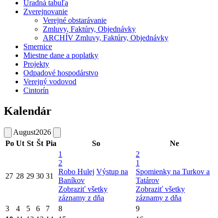
Úradná tabuľa
Zverejnovanie
Verejné obstarávanie
Zmluvy, Faktúry, Objednávky
ARCHÍV Zmluvy, Faktúry, Objednávky
Smernice
Miestne dane a poplatky
Projekty
Odpadové hospodárstvo
Verejný vodovod
Cintorín
Kalendár
August
2026
Po
Ut
St
Št
Pia
So
Ne
1
2
2
1
Robo Hulej
Výstup na
Spomienky na Turkov a
27
28
29
30
31
Baníkov
Tatárov
Zobraziť všetky
Zobraziť všetky
záznamy z dňa
záznamy z dňa
3
4
5
6
7
8
9