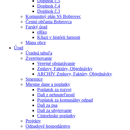
Doplnok č.5
Doplnok č.4
Doplnok č.3
Komunitný plán SS Bobrovec
Čestní občania Bobrovca
Farský úrad
eRko
Kňazi v histórii farnosti
Mapa obce
Úrad
Úradná tabuľa
Zverejnovanie
Verejné obstarávanie
Zmluvy, Faktúry, Objednávky
ARCHÍV Zmluvy, Faktúry, Objednávky
Smernice
Miestne dane a poplatky
Poplatok za rozvoj
Daň z nehnuteľností
Poplatok za komunálny odpad
Daň za psa
Daň za ubytovanie
Cintorínske poplatky
Projekty
Odpadové hospodárstvo