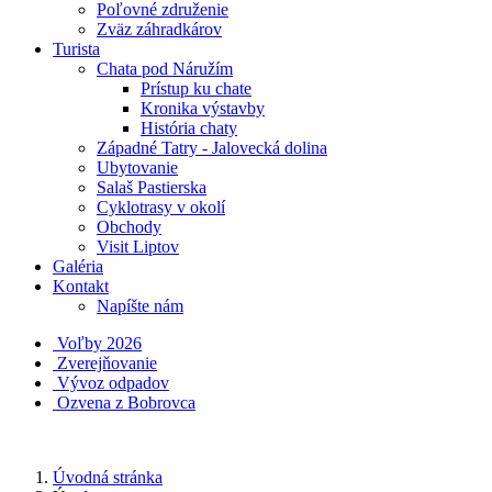
Poľovné združenie
Zväz záhradkárov
Turista
Chata pod Náružím
Prístup ku chate
Kronika výstavby
História chaty
Západné Tatry - Jalovecká dolina
Ubytovanie
Salaš Pastierska
Cyklotrasy v okolí
Obchody
Visit Liptov
Galéria
Kontakt
Napíšte nám
Voľby 2026
Zverejňovanie
Vývoz odpadov
Ozvena z Bobrovca
Úvodná stránka