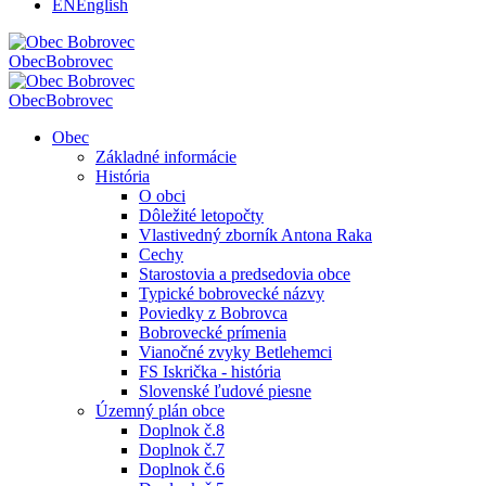
EN
English
Obec
Bobrovec
Obec
Bobrovec
Obec
Základné informácie
História
O obci
Dôležité letopočty
Vlastivedný zborník Antona Raka
Cechy
Starostovia a predsedovia obce
Typické bobrovecké názvy
Poviedky z Bobrovca
Bobrovecké prímenia
Vianočné zvyky Betlehemci
FS Iskrička - história
Slovenské ľudové piesne
Územný plán obce
Doplnok č.8
Doplnok č.7
Doplnok č.6