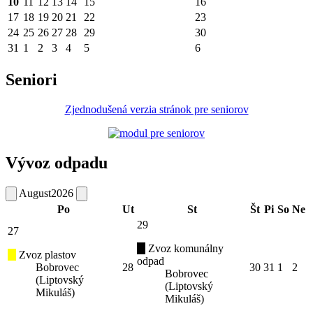
10
11
12
13
14
15
16
17
18
19
20
21
22
23
24
25
26
27
28
29
30
31
1
2
3
4
5
6
Seniori
Zjednodušená verzia stránok pre seniorov
Vývoz odpadu
August
2026
Po
Ut
St
Št
Pi
So
Ne
29
27
Zvoz komunálny
Zvoz plastov
odpad
Bobrovec
28
30
31
1
2
Bobrovec
(Liptovský
(Liptovský
Mikuláš)
Mikuláš)