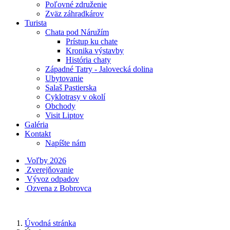
Poľovné združenie
Zväz záhradkárov
Turista
Chata pod Náružím
Prístup ku chate
Kronika výstavby
História chaty
Západné Tatry - Jalovecká dolina
Ubytovanie
Salaš Pastierska
Cyklotrasy v okolí
Obchody
Visit Liptov
Galéria
Kontakt
Napíšte nám
Voľby 2026
Zverejňovanie
Vývoz odpadov
Ozvena z Bobrovca
Úvodná stránka