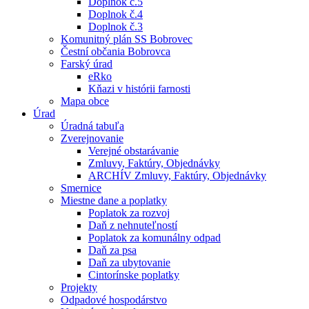
Doplnok č.5
Doplnok č.4
Doplnok č.3
Komunitný plán SS Bobrovec
Čestní občania Bobrovca
Farský úrad
eRko
Kňazi v histórii farnosti
Mapa obce
Úrad
Úradná tabuľa
Zverejnovanie
Verejné obstarávanie
Zmluvy, Faktúry, Objednávky
ARCHÍV Zmluvy, Faktúry, Objednávky
Smernice
Miestne dane a poplatky
Poplatok za rozvoj
Daň z nehnuteľností
Poplatok za komunálny odpad
Daň za psa
Daň za ubytovanie
Cintorínske poplatky
Projekty
Odpadové hospodárstvo