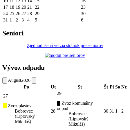
10
11
12
13
14
15
16
17
18
19
20
21
22
23
24
25
26
27
28
29
30
31
1
2
3
4
5
6
Seniori
Zjednodušená verzia stránok pre seniorov
Vývoz odpadu
August
2026
Po
Ut
St
Št
Pi
So
Ne
29
27
Zvoz komunálny
Zvoz plastov
odpad
Bobrovec
28
30
31
1
2
Bobrovec
(Liptovský
(Liptovský
Mikuláš)
Mikuláš)