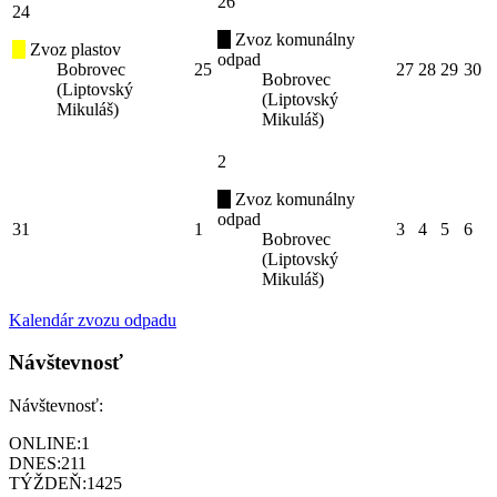
26
24
Zvoz komunálny
Zvoz plastov
odpad
Bobrovec
25
27
28
29
30
Bobrovec
(Liptovský
(Liptovský
Mikuláš)
Mikuláš)
2
Zvoz komunálny
odpad
31
1
3
4
5
6
Bobrovec
(Liptovský
Mikuláš)
Kalendár zvozu odpadu
Návštevnosť
Návštevnosť:
ONLINE:
1
DNES:
211
TÝŽDEŇ:
1425