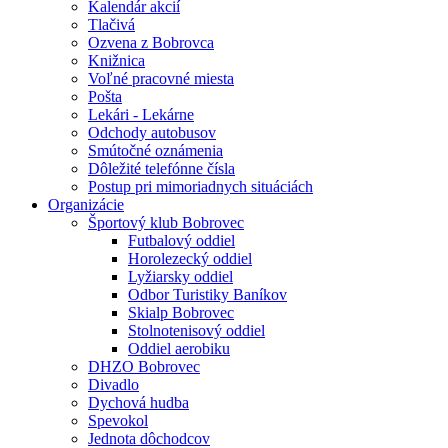
Kalendár akcií
Tlačivá
Ozvena z Bobrovca
Knižnica
Voľné pracovné miesta
Pošta
Lekári - Lekárne
Odchody autobusov
Smútočné oznámenia
Dôležité telefónne čísla
Postup pri mimoriadnych situáciách
Organizácie
Športový klub Bobrovec
Futbalový oddiel
Horolezecký oddiel
Lyžiarsky oddiel
Odbor Turistiky Baníkov
Skialp Bobrovec
Stolnotenisový oddiel
Oddiel aerobiku
DHZO Bobrovec
Divadlo
Dychová hudba
Spevokol
Jednota dôchodcov