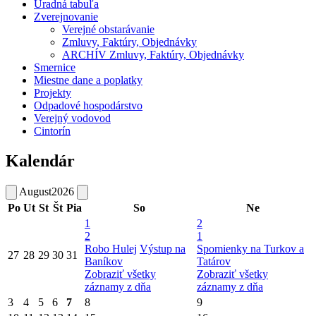
Úradná tabuľa
Zverejnovanie
Verejné obstarávanie
Zmluvy, Faktúry, Objednávky
ARCHÍV Zmluvy, Faktúry, Objednávky
Smernice
Miestne dane a poplatky
Projekty
Odpadové hospodárstvo
Verejný vodovod
Cintorín
Kalendár
August
2026
Po
Ut
St
Št
Pia
So
Ne
1
2
2
1
Robo Hulej
Výstup na
Spomienky na Turkov a
27
28
29
30
31
Baníkov
Tatárov
Zobraziť všetky
Zobraziť všetky
záznamy z dňa
záznamy z dňa
3
4
5
6
7
8
9