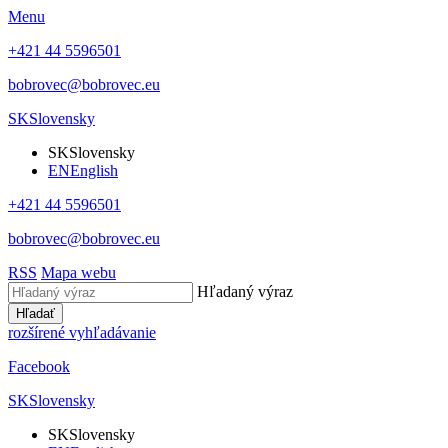
Menu
+421 44 5596501
bobrovec@bobrovec.eu
SK
Slovensky
SK
Slovensky
EN
English
+421 44 5596501
bobrovec@bobrovec.eu
RSS
Mapa webu
Hľadaný výraz
Hľadať
rozšírené vyhľadávanie
Facebook
SK
Slovensky
SK
Slovensky