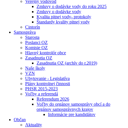
Verejný vodovod
Zmluvy o dodávke vody do roku 2025
Zmluvy o dodávke vody
Kvalita pitnej vody- protokoly
Štandardy kvality pitnej vody
Cintorín
Samospráva
Starosta
Poslanci OZ
Komisie OZ
Hlavný kontrolór obce
Zasadnutia OZ
Zasadnutia OZ (archív do r.2019)
Naše školy
VZN
Ubytovanie - Legislatíva
Plány kontrolnej činnosti
PHSR 2015-2023
Voľby a referendá
Referendum 2026
Voľby do orgánov samosprávy obcí a do
orgánov samosprávnych krajov
Informácie pre kandidátov
Občan
Aktuality