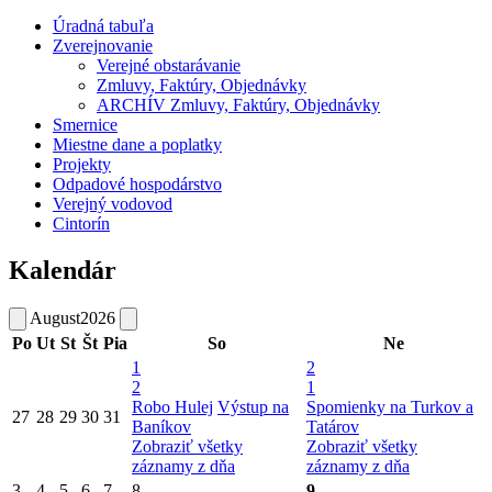
Úradná tabuľa
Zverejnovanie
Verejné obstarávanie
Zmluvy, Faktúry, Objednávky
ARCHÍV Zmluvy, Faktúry, Objednávky
Smernice
Miestne dane a poplatky
Projekty
Odpadové hospodárstvo
Verejný vodovod
Cintorín
Kalendár
August
2026
Po
Ut
St
Št
Pia
So
Ne
1
2
2
1
Robo Hulej
Výstup na
Spomienky na Turkov a
27
28
29
30
31
Baníkov
Tatárov
Zobraziť všetky
Zobraziť všetky
záznamy z dňa
záznamy z dňa
3
4
5
6
7
8
9