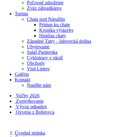
Poľovné združenie
Zväz záhradkárov
Turista
Chata pod Náružím
Prístup ku chate
Kronika výstavby
História chaty
Západné Tatry - Jalovecká dolina
Ubytovanie
Salaš Pastierska
Cyklotrasy v okolí
Obchody
Visit Liptov
Galéria
Kontakt
Napíšte nám
Voľby 2026
Zverejňovanie
Vývoz odpadov
Ozvena z Bobrovca
Úvodná stránka