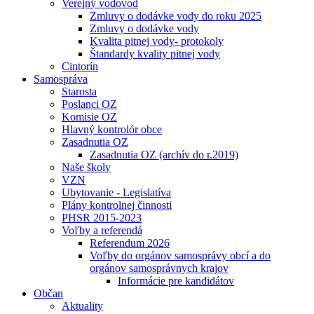
Verejný vodovod
Zmluvy o dodávke vody do roku 2025
Zmluvy o dodávke vody
Kvalita pitnej vody- protokoly
Štandardy kvality pitnej vody
Cintorín
Samospráva
Starosta
Poslanci OZ
Komisie OZ
Hlavný kontrolór obce
Zasadnutia OZ
Zasadnutia OZ (archív do r.2019)
Naše školy
VZN
Ubytovanie - Legislatíva
Plány kontrolnej činnosti
PHSR 2015-2023
Voľby a referendá
Referendum 2026
Voľby do orgánov samosprávy obcí a do
orgánov samosprávnych krajov
Informácie pre kandidátov
Občan
Aktuality