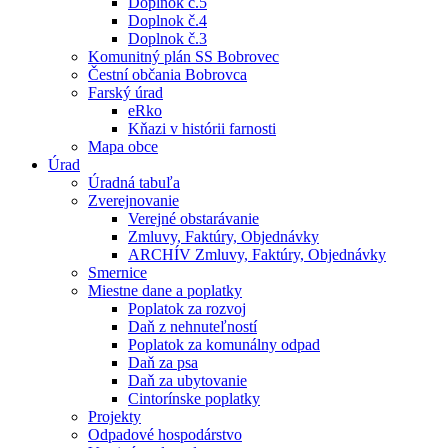
Doplnok č.5
Doplnok č.4
Doplnok č.3
Komunitný plán SS Bobrovec
Čestní občania Bobrovca
Farský úrad
eRko
Kňazi v histórii farnosti
Mapa obce
Úrad
Úradná tabuľa
Zverejnovanie
Verejné obstarávanie
Zmluvy, Faktúry, Objednávky
ARCHÍV Zmluvy, Faktúry, Objednávky
Smernice
Miestne dane a poplatky
Poplatok za rozvoj
Daň z nehnuteľností
Poplatok za komunálny odpad
Daň za psa
Daň za ubytovanie
Cintorínske poplatky
Projekty
Odpadové hospodárstvo