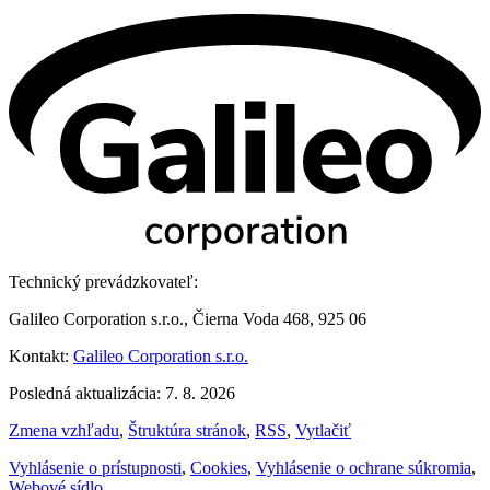
Technický prevádzkovateľ:
Galileo Corporation s.r.o., Čierna Voda 468, 925 06
Kontakt:
Galileo Corporation s.r.o.
Posledná aktualizácia: 7. 8. 2026
Zmena vzhľadu
,
Štruktúra stránok
,
RSS
,
Vytlačiť
Vyhlásenie o prístupnosti
,
Cookies
,
Vyhlásenie o ochrane súkromia
,
Webové sídlo