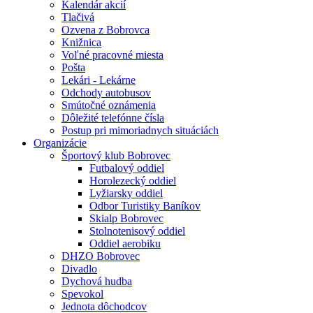
Kalendár akcií
Tlačivá
Ozvena z Bobrovca
Knižnica
Voľné pracovné miesta
Pošta
Lekári - Lekárne
Odchody autobusov
Smútočné oznámenia
Dôležité telefónne čísla
Postup pri mimoriadnych situáciách
Organizácie
Športový klub Bobrovec
Futbalový oddiel
Horolezecký oddiel
Lyžiarsky oddiel
Odbor Turistiky Baníkov
Skialp Bobrovec
Stolnotenisový oddiel
Oddiel aerobiku
DHZO Bobrovec
Divadlo
Dychová hudba
Spevokol
Jednota dôchodcov