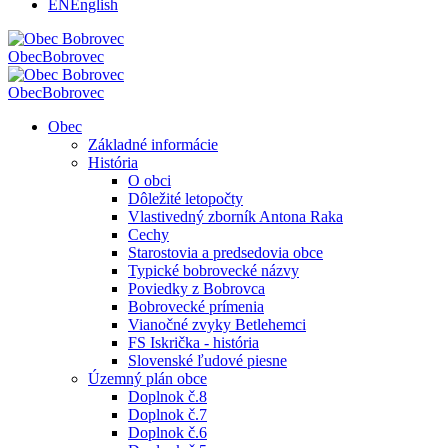
EN
English
Obec
Bobrovec
Obec
Bobrovec
Obec
Základné informácie
História
O obci
Dôležité letopočty
Vlastivedný zborník Antona Raka
Cechy
Starostovia a predsedovia obce
Typické bobrovecké názvy
Poviedky z Bobrovca
Bobrovecké prímenia
Vianočné zvyky Betlehemci
FS Iskrička - história
Slovenské ľudové piesne
Územný plán obce
Doplnok č.8
Doplnok č.7
Doplnok č.6