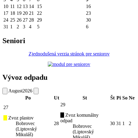
10
11
12
13
14
15
16
17
18
19
20
21
22
23
24
25
26
27
28
29
30
31
1
2
3
4
5
6
Seniori
Zjednodušená verzia stránok pre seniorov
Vývoz odpadu
August
2026
Po
Ut
St
Št
Pi
So
Ne
29
27
Zvoz komunálny
Zvoz plastov
odpad
Bobrovec
28
30
31
1
2
Bobrovec
(Liptovský
(Liptovský
Mikuláš)
Mikuláš)