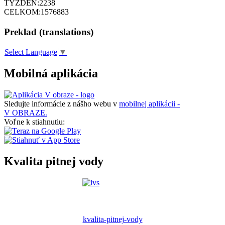
TÝŽDEŇ:
2238
CELKOM:
1576883
Preklad (translations)
Select Language
▼
Mobilná aplikácia
Sledujte informácie z nášho webu v
mobilnej aplikácii -
V OBRAZE.
Voľne k stiahnutiu:
Kvalita pitnej vody
kvalita-pitnej-vody