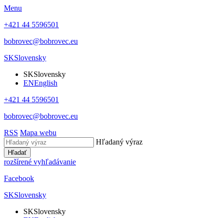
Menu
+421 44 5596501
bobrovec@bobrovec.eu
SK
Slovensky
SK
Slovensky
EN
English
+421 44 5596501
bobrovec@bobrovec.eu
RSS
Mapa webu
Hľadaný výraz
Hľadať
rozšírené vyhľadávanie
Facebook
SK
Slovensky
SK
Slovensky