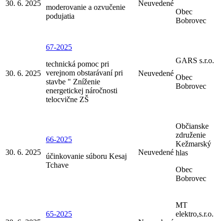
30. 6. 2025
Neuvedené
moderovanie a ozvučenie
Obec
podujatia
Bobrovec
67-2025
GARS s.r.o.
technická pomoc pri
verejnom obstarávaní pri
30. 6. 2025
Neuvedené
Obec
stavbe " Zníženie
Bobrovec
energetickej náročnosti
telocvične ZŠ
Občianske
združenie
66-2025
Kežmarský
30. 6. 2025
Neuvedené
hlas
účinkovanie súboru Kesaj
Tchave
Obec
Bobrovec
MT
65-2025
elektro,s.r.o.