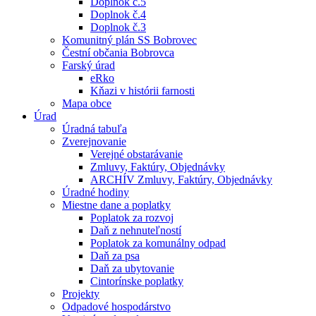
Doplnok č.5
Doplnok č.4
Doplnok č.3
Komunitný plán SS Bobrovec
Čestní občania Bobrovca
Farský úrad
eRko
Kňazi v histórii farnosti
Mapa obce
Úrad
Úradná tabuľa
Zverejnovanie
Verejné obstarávanie
Zmluvy, Faktúry, Objednávky
ARCHÍV Zmluvy, Faktúry, Objednávky
Úradné hodiny
Miestne dane a poplatky
Poplatok za rozvoj
Daň z nehnuteľností
Poplatok za komunálny odpad
Daň za psa
Daň za ubytovanie
Cintorínske poplatky
Projekty
Odpadové hospodárstvo