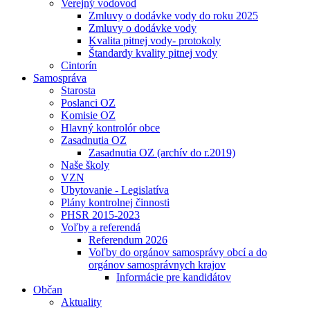
Verejný vodovod
Zmluvy o dodávke vody do roku 2025
Zmluvy o dodávke vody
Kvalita pitnej vody- protokoly
Štandardy kvality pitnej vody
Cintorín
Samospráva
Starosta
Poslanci OZ
Komisie OZ
Hlavný kontrolór obce
Zasadnutia OZ
Zasadnutia OZ (archív do r.2019)
Naše školy
VZN
Ubytovanie - Legislatíva
Plány kontrolnej činnosti
PHSR 2015-2023
Voľby a referendá
Referendum 2026
Voľby do orgánov samosprávy obcí a do
orgánov samosprávnych krajov
Informácie pre kandidátov
Občan
Aktuality