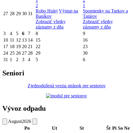
1
2
2
1
Robo Hulej
Výstup na
Spomienky na Turkov a
27
28
29
30
31
Baníkov
Tatárov
Zobraziť všetky
Zobraziť všetky
záznamy z dňa
záznamy z dňa
3
4
5
6
7
8
9
10
11
12
13
14
15
16
17
18
19
20
21
22
23
24
25
26
27
28
29
30
31
1
2
3
4
5
6
Seniori
Zjednodušená verzia stránok pre seniorov
Vývoz odpadu
August
2026
Po
Ut
St
Št
Pi
So
Ne