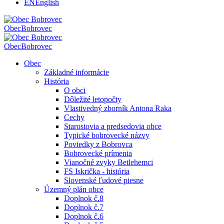
EN
English
Obec
Bobrovec
Obec
Bobrovec
Obec
Základné informácie
História
O obci
Dôležité letopočty
Vlastivedný zborník Antona Raka
Cechy
Starostovia a predsedovia obce
Typické bobrovecké názvy
Poviedky z Bobrovca
Bobrovecké prímenia
Vianočné zvyky Betlehemci
FS Iskrička - história
Slovenské ľudové piesne
Územný plán obce
Doplnok č.8
Doplnok č.7
Doplnok č.6