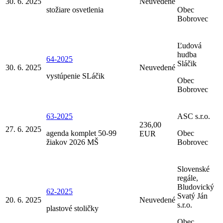
30. 6. 2025
Neuvedené
stožiare osvetlenia
Obec
Bobrovec
Ľudová
hudba
64-2025
Sláčik
30. 6. 2025
Neuvedené
vystúpenie SLáčik
Obec
Bobrovec
63-2025
ASC s.r.o.
236,00
27. 6. 2025
agenda komplet 50-99
Obec
EUR
žiakov 2026 MŠ
Bobrovec
Slovenské
regále,
Bludovický
62-2025
Svatý Ján
20. 6. 2025
Neuvedené
s.r.o.
plastové stoličky
Obec