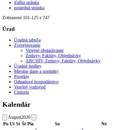
ďalšia stránka
posledná stránka
Zobrazené
101
-
125
z 747
Úrad
Úradná tabuľa
Zverejnovanie
Verejné obstarávanie
Zmluvy, Faktúry, Objednávky
ARCHÍV Zmluvy, Faktúry, Objednávky
Úradné hodiny
Miestne dane a poplatky
Projekty
Odpadové hospodárstvo
Verejný vodovod
Cintorín
Kalendár
August
2026
Po
Ut
St
Št
Pia
So
Ne