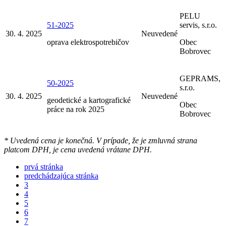
PELU
51-2025
servis, s.r.o.
30. 4. 2025
Neuvedené
oprava elektrospotrebičov
Obec
Bobrovec
GEPRAMS,
50-2025
s.r.o.
30. 4. 2025
Neuvedené
geodetické a kartografické
Obec
práce na rok 2025
Bobrovec
* Uvedená cena je konečná. V prípade, že je zmluvná strana
platcom DPH, je cena uvedená vrátane DPH.
prvá stránka
predchádzajúca stránka
3
4
5
6
7