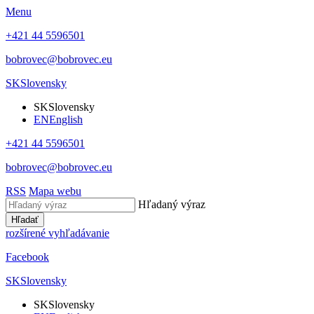
Menu
+421 44 5596501
bobrovec@bobrovec.eu
SK
Slovensky
SK
Slovensky
EN
English
+421 44 5596501
bobrovec@bobrovec.eu
RSS
Mapa webu
Hľadaný výraz
Hľadať
rozšírené vyhľadávanie
Facebook
SK
Slovensky
SK
Slovensky