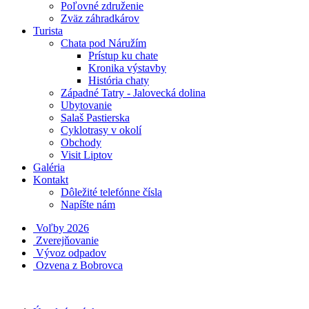
Poľovné združenie
Zväz záhradkárov
Turista
Chata pod Náružím
Prístup ku chate
Kronika výstavby
História chaty
Západné Tatry - Jalovecká dolina
Ubytovanie
Salaš Pastierska
Cyklotrasy v okolí
Obchody
Visit Liptov
Galéria
Kontakt
Dôležité telefónne čísla
Napíšte nám
Voľby 2026
Zverejňovanie
Vývoz odpadov
Ozvena z Bobrovca