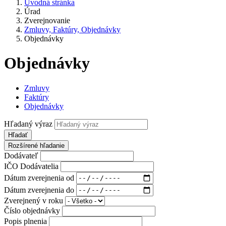
Úvodná stránka
Úrad
Zverejnovanie
Zmluvy, Faktúry, Objednávky
Objednávky
Objednávky
Zmluvy
Faktúry
Objednávky
Hľadaný výraz
Hľadať
Rozšírené hľadanie
Dodávateľ
IČO Dodávatelia
Dátum zverejnenia od
Dátum zverejnenia do
Zverejnený v roku
Číslo objednávky
Popis plnenia