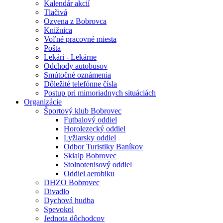
Kalendár akcií
Tlačivá
Ozvena z Bobrovca
Knižnica
Voľné pracovné miesta
Pošta
Lekári - Lekárne
Odchody autobusov
Smútočné oznámenia
Dôležité telefónne čísla
Postup pri mimoriadnych situáciách
Organizácie
Športový klub Bobrovec
Futbalový oddiel
Horolezecký oddiel
Lyžiarsky oddiel
Odbor Turistiky Baníkov
Skialp Bobrovec
Stolnotenisový oddiel
Oddiel aerobiku
DHZO Bobrovec
Divadlo
Dychová hudba
Spevokol
Jednota dôchodcov