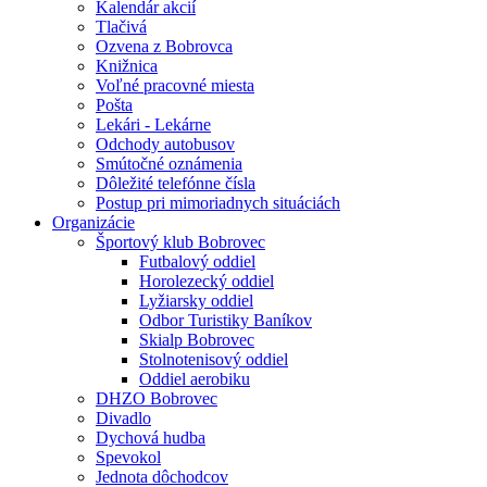
Kalendár akcií
Tlačivá
Ozvena z Bobrovca
Knižnica
Voľné pracovné miesta
Pošta
Lekári - Lekárne
Odchody autobusov
Smútočné oznámenia
Dôležité telefónne čísla
Postup pri mimoriadnych situáciách
Organizácie
Športový klub Bobrovec
Futbalový oddiel
Horolezecký oddiel
Lyžiarsky oddiel
Odbor Turistiky Baníkov
Skialp Bobrovec
Stolnotenisový oddiel
Oddiel aerobiku
DHZO Bobrovec
Divadlo
Dychová hudba
Spevokol
Jednota dôchodcov