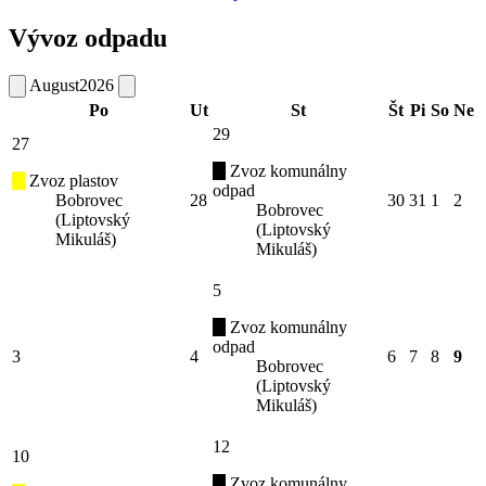
Vývoz odpadu
August
2026
Po
Ut
St
Št
Pi
So
Ne
29
27
Zvoz komunálny
Zvoz plastov
odpad
Bobrovec
28
30
31
1
2
Bobrovec
(Liptovský
(Liptovský
Mikuláš)
Mikuláš)
5
Zvoz komunálny
odpad
3
4
6
7
8
9
Bobrovec
(Liptovský
Mikuláš)
12
10
Zvoz komunálny