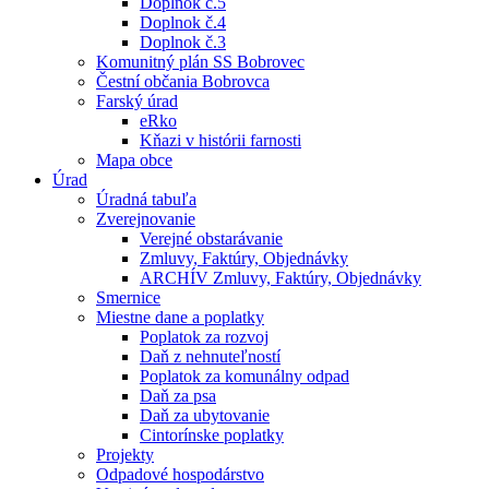
Doplnok č.5
Doplnok č.4
Doplnok č.3
Komunitný plán SS Bobrovec
Čestní občania Bobrovca
Farský úrad
eRko
Kňazi v histórii farnosti
Mapa obce
Úrad
Úradná tabuľa
Zverejnovanie
Verejné obstarávanie
Zmluvy, Faktúry, Objednávky
ARCHÍV Zmluvy, Faktúry, Objednávky
Smernice
Miestne dane a poplatky
Poplatok za rozvoj
Daň z nehnuteľností
Poplatok za komunálny odpad
Daň za psa
Daň za ubytovanie
Cintorínske poplatky
Projekty
Odpadové hospodárstvo