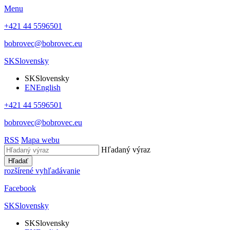
Menu
+421 44 5596501
bobrovec@bobrovec.eu
SK
Slovensky
SK
Slovensky
EN
English
+421 44 5596501
bobrovec@bobrovec.eu
RSS
Mapa webu
Hľadaný výraz
Hľadať
rozšírené vyhľadávanie
Facebook
SK
Slovensky
SK
Slovensky