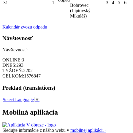
31
1
3
4
5
6
Bobrovec
(Liptovský
Mikuláš)
Kalendár zvozu odpadu
Návštevnosť
Návštevnosť:
ONLINE:
3
DNES:
293
TÝŽDEŇ:
2202
CELKOM:
1576847
Preklad (translations)
Select Language
▼
Mobilná aplikácia
Sledujte informácie z nášho webu v
mobilnej aplikácii -