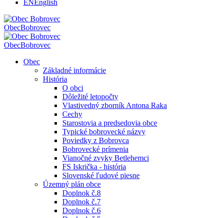
EN
English
Obec
Bobrovec
Obec
Bobrovec
Obec
Základné informácie
História
O obci
Dôležité letopočty
Vlastivedný zborník Antona Raka
Cechy
Starostovia a predsedovia obce
Typické bobrovecké názvy
Poviedky z Bobrovca
Bobrovecké prímenia
Vianočné zvyky Betlehemci
FS Iskrička - história
Slovenské ľudové piesne
Územný plán obce
Doplnok č.8
Doplnok č.7
Doplnok č.6