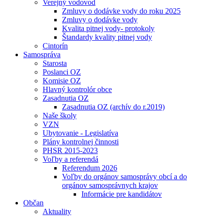
Verejný vodovod
Zmluvy o dodávke vody do roku 2025
Zmluvy o dodávke vody
Kvalita pitnej vody- protokoly
Štandardy kvality pitnej vody
Cintorín
Samospráva
Starosta
Poslanci OZ
Komisie OZ
Hlavný kontrolór obce
Zasadnutia OZ
Zasadnutia OZ (archív do r.2019)
Naše školy
VZN
Ubytovanie - Legislatíva
Plány kontrolnej činnosti
PHSR 2015-2023
Voľby a referendá
Referendum 2026
Voľby do orgánov samosprávy obcí a do
orgánov samosprávnych krajov
Informácie pre kandidátov
Občan
Aktuality