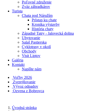
Poľovné združenie
Zväz záhradkárov
Turista
Chata pod Náružím
Prístup ku chate
Kronika výstavby
História chaty
Západné Tatry - Jalovecká dolina
Ubytovanie
Salaš Pastierska
Cyklotrasy v okolí
Obchody
Visit Liptov
Galéria
Kontakt
Napíšte nám
Voľby 2026
Zverejňovanie
Vývoz odpadov
Ozvena z Bobrovca
Úvodná stránka