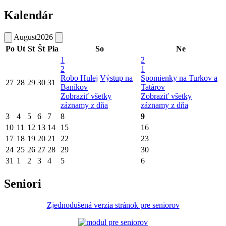
Kalendár
August
2026
Po
Ut
St
Št
Pia
So
Ne
1
2
2
1
Robo Hulej
Výstup na
Spomienky na Turkov a
27
28
29
30
31
Baníkov
Tatárov
Zobraziť všetky
Zobraziť všetky
záznamy z dňa
záznamy z dňa
3
4
5
6
7
8
9
10
11
12
13
14
15
16
17
18
19
20
21
22
23
24
25
26
27
28
29
30
31
1
2
3
4
5
6
Seniori
Zjednodušená verzia stránok pre seniorov