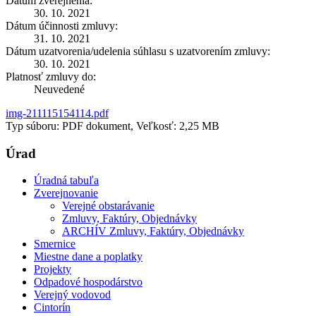
Dátum zverejnenia:
30. 10. 2021
Dátum účinnosti zmluvy:
31. 10. 2021
Dátum uzatvorenia/udelenia súhlasu s uzatvorením zmluvy:
30. 10. 2021
Platnosť zmluvy do:
Neuvedené
img-211115154114.pdf
Typ súboru: PDF dokument, Veľkosť: 2,25 MB
Úrad
Úradná tabuľa
Zverejnovanie
Verejné obstarávanie
Zmluvy, Faktúry, Objednávky
ARCHÍV Zmluvy, Faktúry, Objednávky
Smernice
Miestne dane a poplatky
Projekty
Odpadové hospodárstvo
Verejný vodovod
Cintorín