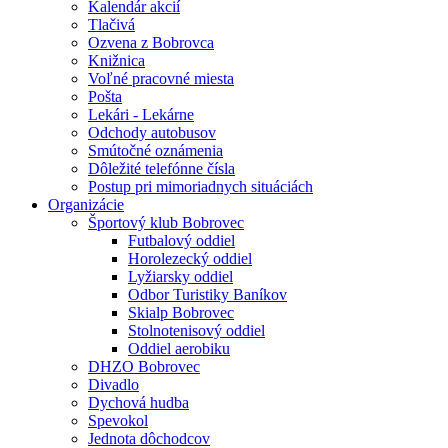
Kalendár akcií
Tlačivá
Ozvena z Bobrovca
Knižnica
Voľné pracovné miesta
Pošta
Lekári - Lekárne
Odchody autobusov
Smútočné oznámenia
Dôležité telefónne čísla
Postup pri mimoriadnych situáciách
Organizácie
Športový klub Bobrovec
Futbalový oddiel
Horolezecký oddiel
Lyžiarsky oddiel
Odbor Turistiky Baníkov
Skialp Bobrovec
Stolnotenisový oddiel
Oddiel aerobiku
DHZO Bobrovec
Divadlo
Dychová hudba
Spevokol
Jednota dôchodcov