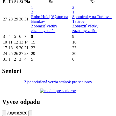
Po
Ut
St
Št
Pia
So
Ne
1
2
2
1
Robo Hulej
Výstup na
Spomienky na Turkov a
27
28
29
30
31
Baníkov
Tatárov
Zobraziť všetky
Zobraziť všetky
záznamy z dňa
záznamy z dňa
3
4
5
6
7
8
9
10
11
12
13
14
15
16
17
18
19
20
21
22
23
24
25
26
27
28
29
30
31
1
2
3
4
5
6
Seniori
Zjednodušená verzia stránok pre seniorov
Vývoz odpadu
August
2026