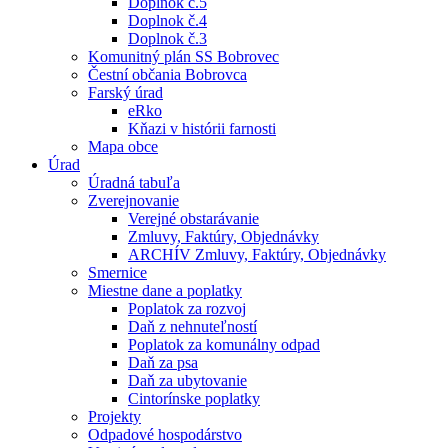
Doplnok č.5
Doplnok č.4
Doplnok č.3
Komunitný plán SS Bobrovec
Čestní občania Bobrovca
Farský úrad
eRko
Kňazi v histórii farnosti
Mapa obce
Úrad
Úradná tabuľa
Zverejnovanie
Verejné obstarávanie
Zmluvy, Faktúry, Objednávky
ARCHÍV Zmluvy, Faktúry, Objednávky
Smernice
Miestne dane a poplatky
Poplatok za rozvoj
Daň z nehnuteľností
Poplatok za komunálny odpad
Daň za psa
Daň za ubytovanie
Cintorínske poplatky
Projekty
Odpadové hospodárstvo