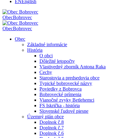
EN
English
Obec
Bobrovec
Obec
Bobrovec
Obec
Základné informácie
História
O obci
Dôležité letopočty
Vlastivedný zborník Antona Raka
Cechy
Starostovia a predsedovia obce
Typické bobrovecké názvy
Poviedky z Bobrovca
Bobrovecké prímenia
Vianočné zvyky Betlehemci
FS Iskrička - história
Slovenské ľudové piesne
Územný plán obce
Doplnok č.8
Doplnok č.7
Doplnok č.6