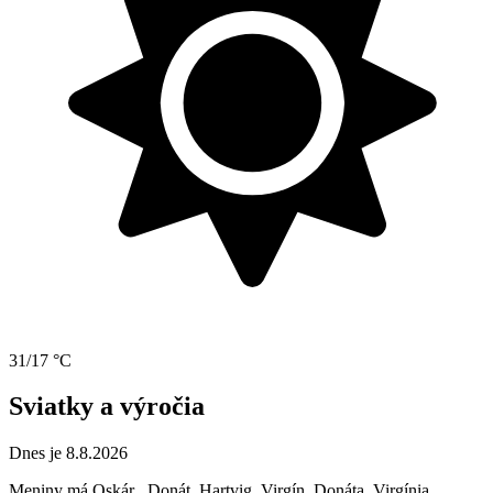
31/17 °C
Sviatky a výročia
Dnes je 8.8.2026
Meniny má
Oskár
, Donát, Hartvig, Virgín, Donáta, Virgínia