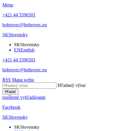
Menu
+421 44 5596501
bobrovec@bobrovec.eu
SK
Slovensky
SK
Slovensky
EN
English
+421 44 5596501
bobrovec@bobrovec.eu
RSS
Mapa webu
Hľadaný výraz
Hľadať
rozšírené vyhľadávanie
Facebook
SK
Slovensky
SK
Slovensky