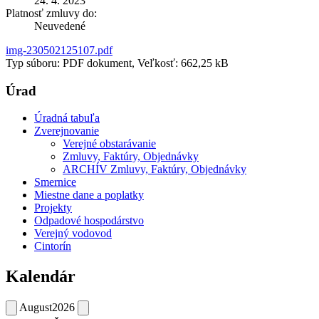
24. 4. 2023
Platnosť zmluvy do:
Neuvedené
img-230502125107.pdf
Typ súboru: PDF dokument, Veľkosť: 662,25 kB
Úrad
Úradná tabuľa
Zverejnovanie
Verejné obstarávanie
Zmluvy, Faktúry, Objednávky
ARCHÍV Zmluvy, Faktúry, Objednávky
Smernice
Miestne dane a poplatky
Projekty
Odpadové hospodárstvo
Verejný vodovod
Cintorín
Kalendár
August
2026