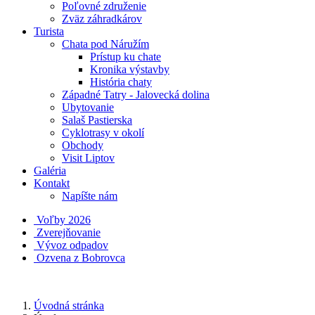
Poľovné združenie
Zväz záhradkárov
Turista
Chata pod Náružím
Prístup ku chate
Kronika výstavby
História chaty
Západné Tatry - Jalovecká dolina
Ubytovanie
Salaš Pastierska
Cyklotrasy v okolí
Obchody
Visit Liptov
Galéria
Kontakt
Napíšte nám
Voľby 2026
Zverejňovanie
Vývoz odpadov
Ozvena z Bobrovca
Úvodná stránka