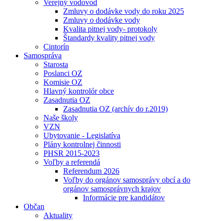
Verejný vodovod
Zmluvy o dodávke vody do roku 2025
Zmluvy o dodávke vody
Kvalita pitnej vody- protokoly
Štandardy kvality pitnej vody
Cintorín
Samospráva
Starosta
Poslanci OZ
Komisie OZ
Hlavný kontrolór obce
Zasadnutia OZ
Zasadnutia OZ (archív do r.2019)
Naše školy
VZN
Ubytovanie - Legislatíva
Plány kontrolnej činnosti
PHSR 2015-2023
Voľby a referendá
Referendum 2026
Voľby do orgánov samosprávy obcí a do
orgánov samosprávnych krajov
Informácie pre kandidátov
Občan
Aktuality