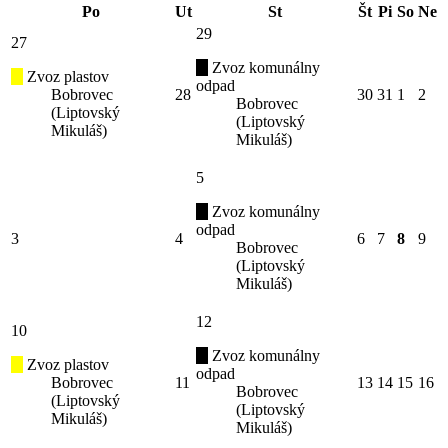
Po
Ut
St
Št
Pi
So
Ne
29
27
Zvoz komunálny
Zvoz plastov
odpad
Bobrovec
28
30
31
1
2
Bobrovec
(Liptovský
(Liptovský
Mikuláš)
Mikuláš)
5
Zvoz komunálny
odpad
3
4
6
7
8
9
Bobrovec
(Liptovský
Mikuláš)
12
10
Zvoz komunálny
Zvoz plastov
odpad
Bobrovec
11
13
14
15
16
Bobrovec
(Liptovský
(Liptovský
Mikuláš)
Mikuláš)