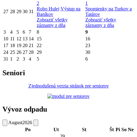
2
1
Robo Hulej
Výstup na
Spomienky na Turkov a
27
28
29
30
31
Baníkov
Tatárov
Zobraziť všetky
Zobraziť všetky
záznamy z dňa
záznamy z dňa
3
4
5
6
7
8
9
10
11
12
13
14
15
16
17
18
19
20
21
22
23
24
25
26
27
28
29
30
31
1
2
3
4
5
6
Seniori
Zjednodušená verzia stránok pre seniorov
Vývoz odpadu
August
2026
Po
Ut
St
Št
Pi
So
Ne
29