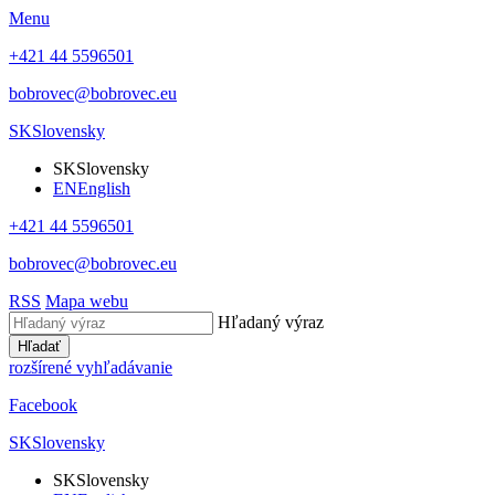
Menu
+421 44 5596501
bobrovec@bobrovec.eu
SK
Slovensky
SK
Slovensky
EN
English
+421 44 5596501
bobrovec@bobrovec.eu
RSS
Mapa webu
Hľadaný výraz
Hľadať
rozšírené vyhľadávanie
Facebook
SK
Slovensky
SK
Slovensky