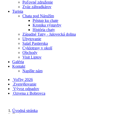
Poľovné združenie
Zväz záhradkárov
Turista
Chata pod Náružím
Prístup ku chate
Kronika výstavby
História chaty
Západné Tatry - Jalovecká dolina
Ubytovanie
Salaš Pastierska
Cyklotrasy v okolí
Obchody
Visit Liptov
Galéria
Kontakt
Napíšte nám
Voľby 2026
Zverejňovanie
Vývoz odpadov
Ozvena z Bobrovca
Úvodná stránka