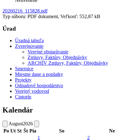
Neuvedené
20260216_115828.pdf
Typ súboru: PDF dokument, Veľkosť: 552,87 kB
Úrad
Úradná tabuľa
Zverejnovanie
Verejné obstarávanie
Zmluvy, Faktúry, Objednávky
ARCHÍV Zmluvy, Faktúry, Objednávky
Smernice
Miestne dane a poplatky
Projekty
Odpadové hospodárstvo
Verejný vodovod
Cintorín
Kalendár
August
2026
Po
Ut
St
Št
Pia
So
Ne
1
2