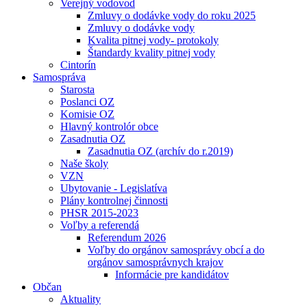
Verejný vodovod
Zmluvy o dodávke vody do roku 2025
Zmluvy o dodávke vody
Kvalita pitnej vody- protokoly
Štandardy kvality pitnej vody
Cintorín
Samospráva
Starosta
Poslanci OZ
Komisie OZ
Hlavný kontrolór obce
Zasadnutia OZ
Zasadnutia OZ (archív do r.2019)
Naše školy
VZN
Ubytovanie - Legislatíva
Plány kontrolnej činnosti
PHSR 2015-2023
Voľby a referendá
Referendum 2026
Voľby do orgánov samosprávy obcí a do
orgánov samosprávnych krajov
Informácie pre kandidátov
Občan
Aktuality