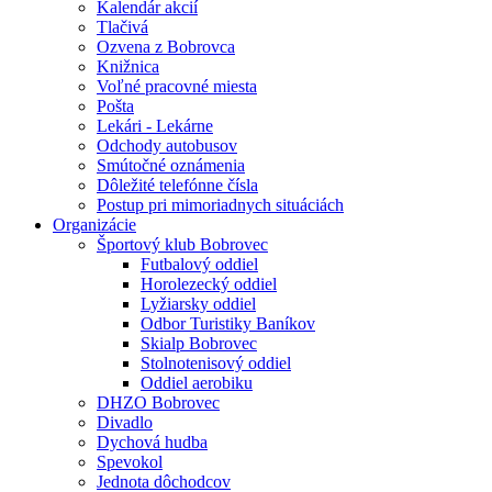
Kalendár akcií
Tlačivá
Ozvena z Bobrovca
Knižnica
Voľné pracovné miesta
Pošta
Lekári - Lekárne
Odchody autobusov
Smútočné oznámenia
Dôležité telefónne čísla
Postup pri mimoriadnych situáciách
Organizácie
Športový klub Bobrovec
Futbalový oddiel
Horolezecký oddiel
Lyžiarsky oddiel
Odbor Turistiky Baníkov
Skialp Bobrovec
Stolnotenisový oddiel
Oddiel aerobiku
DHZO Bobrovec
Divadlo
Dychová hudba
Spevokol
Jednota dôchodcov