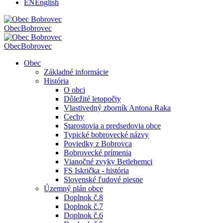
EN
English
Obec
Bobrovec
Obec
Bobrovec
Obec
Základné informácie
História
O obci
Dôležité letopočty
Vlastivedný zborník Antona Raka
Cechy
Starostovia a predsedovia obce
Typické bobrovecké názvy
Poviedky z Bobrovca
Bobrovecké prímenia
Vianočné zvyky Betlehemci
FS Iskrička - história
Slovenské ľudové piesne
Územný plán obce
Doplnok č.8
Doplnok č.7
Doplnok č.6