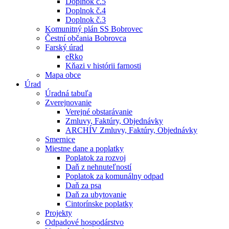
Doplnok č.5
Doplnok č.4
Doplnok č.3
Komunitný plán SS Bobrovec
Čestní občania Bobrovca
Farský úrad
eRko
Kňazi v histórii farnosti
Mapa obce
Úrad
Úradná tabuľa
Zverejnovanie
Verejné obstarávanie
Zmluvy, Faktúry, Objednávky
ARCHÍV Zmluvy, Faktúry, Objednávky
Smernice
Miestne dane a poplatky
Poplatok za rozvoj
Daň z nehnuteľností
Poplatok za komunálny odpad
Daň za psa
Daň za ubytovanie
Cintorínske poplatky
Projekty
Odpadové hospodárstvo