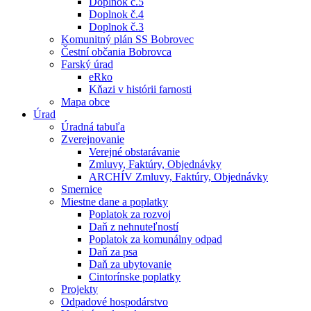
Doplnok č.5
Doplnok č.4
Doplnok č.3
Komunitný plán SS Bobrovec
Čestní občania Bobrovca
Farský úrad
eRko
Kňazi v histórii farnosti
Mapa obce
Úrad
Úradná tabuľa
Zverejnovanie
Verejné obstarávanie
Zmluvy, Faktúry, Objednávky
ARCHÍV Zmluvy, Faktúry, Objednávky
Smernice
Miestne dane a poplatky
Poplatok za rozvoj
Daň z nehnuteľností
Poplatok za komunálny odpad
Daň za psa
Daň za ubytovanie
Cintorínske poplatky
Projekty
Odpadové hospodárstvo