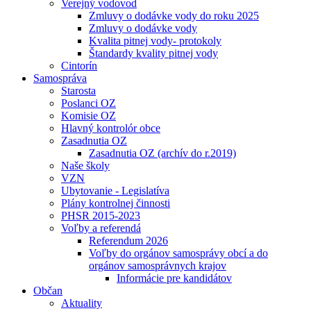
Verejný vodovod
Zmluvy o dodávke vody do roku 2025
Zmluvy o dodávke vody
Kvalita pitnej vody- protokoly
Štandardy kvality pitnej vody
Cintorín
Samospráva
Starosta
Poslanci OZ
Komisie OZ
Hlavný kontrolór obce
Zasadnutia OZ
Zasadnutia OZ (archív do r.2019)
Naše školy
VZN
Ubytovanie - Legislatíva
Plány kontrolnej činnosti
PHSR 2015-2023
Voľby a referendá
Referendum 2026
Voľby do orgánov samosprávy obcí a do
orgánov samosprávnych krajov
Informácie pre kandidátov
Občan
Aktuality