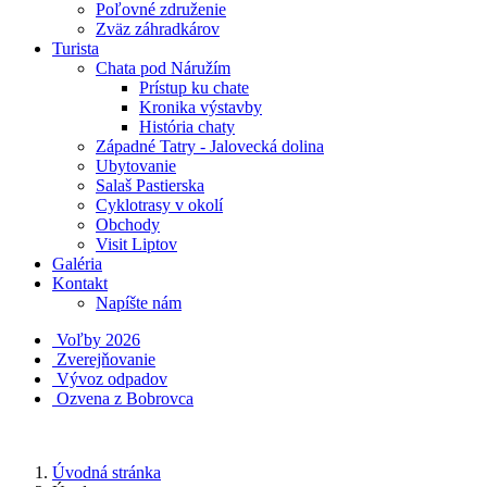
Poľovné združenie
Zväz záhradkárov
Turista
Chata pod Náružím
Prístup ku chate
Kronika výstavby
História chaty
Západné Tatry - Jalovecká dolina
Ubytovanie
Salaš Pastierska
Cyklotrasy v okolí
Obchody
Visit Liptov
Galéria
Kontakt
Napíšte nám
Voľby 2026
Zverejňovanie
Vývoz odpadov
Ozvena z Bobrovca
Úvodná stránka