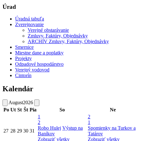
Úrad
Úradná tabuľa
Zverejnovanie
Verejné obstarávanie
Zmluvy, Faktúry, Objednávky
ARCHÍV Zmluvy, Faktúry, Objednávky
Smernice
Miestne dane a poplatky
Projekty
Odpadové hospodárstvo
Verejný vodovod
Cintorín
Kalendár
August
2026
Po
Ut
St
Št
Pia
So
Ne
1
2
2
1
Robo Hulej
Výstup na
Spomienky na Turkov a
27
28
29
30
31
Baníkov
Tatárov
Zobraziť všetky
Zobraziť všetky