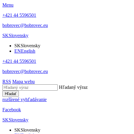
Menu
+421 44 5596501
bobrovec@bobrovec.eu
SK
Slovensky
SK
Slovensky
EN
English
+421 44 5596501
bobrovec@bobrovec.eu
RSS
Mapa webu
Hľadaný výraz
Hľadať
rozšírené vyhľadávanie
Facebook
SK
Slovensky
SK
Slovensky