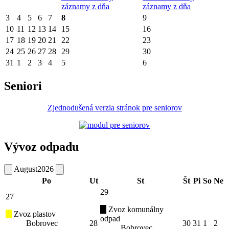
záznamy z dňa
záznamy z dňa
3
4
5
6
7
8
9
10
11
12
13
14
15
16
17
18
19
20
21
22
23
24
25
26
27
28
29
30
31
1
2
3
4
5
6
Seniori
Zjednodušená verzia stránok pre seniorov
Vývoz odpadu
August
2026
Po
Ut
St
Št
Pi
So
Ne
29
27
Zvoz komunálny
Zvoz plastov
odpad
Bobrovec
28
30
31
1
2
Bobrovec