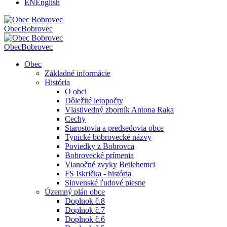
EN
English
Obec
Bobrovec
Obec
Bobrovec
Obec
Základné informácie
História
O obci
Dôležité letopočty
Vlastivedný zborník Antona Raka
Cechy
Starostovia a predsedovia obce
Typické bobrovecké názvy
Poviedky z Bobrovca
Bobrovecké prímenia
Vianočné zvyky Betlehemci
FS Iskrička - história
Slovenské ľudové piesne
Územný plán obce
Doplnok č.8
Doplnok č.7
Doplnok č.6