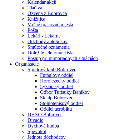
Kalendár akcií
Tlačivá
Ozvena z Bobrovca
Knižnica
Voľné pracovné miesta
Pošta
Lekári - Lekárne
Odchody autobusov
Smútočné oznámenia
Dôležité telefónne čísla
Postup pri mimoriadnych situáciách
Organizácie
Športový klub Bobrovec
Futbalový oddiel
Horolezecký oddiel
Lyžiarsky oddiel
Odbor Turistiky Baníkov
Skialp Bobrovec
Stolnotenisový oddiel
Oddiel aerobiku
DHZO Bobrovec
Divadlo
Dychová hudba
Spevokol
Jednota dôchodcov