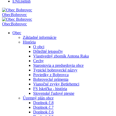
EN
English
Obec
Bobrovec
Obec
Bobrovec
Obec
Základné informácie
História
O obci
Dôležité letopočty
Vlastivedný zborník Antona Raka
Cechy
Starostovia a predsedovia obce
Typické bobrovecké názvy
Poviedky z Bobrovca
Bobrovecké prímenia
Vianočné zvyky Betlehemci
FS Iskrička - história
Slovenské ľudové piesne
Územný plán obce
Doplnok č.8
Doplnok č.7
Doplnok č.6