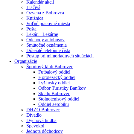
Kalendár akcií
Tlačivá
Ozvena z Bobrovca
Knižnica
Voľné pracovné miesta
Pošta
Lekári - Lekárne
Odchody autobusov
Smútočné oznámenia
Dôležité telefónne čísla
Postup pri mimoriadnych situáciách
Organizácie
Športový klub Bobrovec
Futbalový oddiel
Horolezecký oddiel
Lyžiarsky oddiel
Odbor Turistiky Baníkov
Skialp Bobrovec
Stolnotenisový oddiel
Oddiel aerobiku
DHZO Bobrovec
Divadlo
Dychová hudba
Spevokol
Jednota dôchodcov