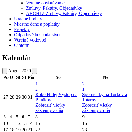
Verejné obstarávanie
Zmluvy, Faktúry, Objednávky
ARCHÍV Zmluvy, Faktúry, Objednávky
Úradné hodiny
Miestne dane a poplatky
Projekty
Odpadové hospodárstvo
Verejný vodovod
Cintorín
Kalendár
August
2026
Po
Ut
St
Št
Pia
So
Ne
1
2
2
1
Robo Hulej
Výstup na
Spomienky na Turkov a
27
28
29
30
31
Baníkov
Tatárov
Zobraziť všetky
Zobraziť všetky
záznamy z dňa
záznamy z dňa
3
4
5
6
7
8
9
10
11
12
13
14
15
16
17
18
19
20
21
22
23