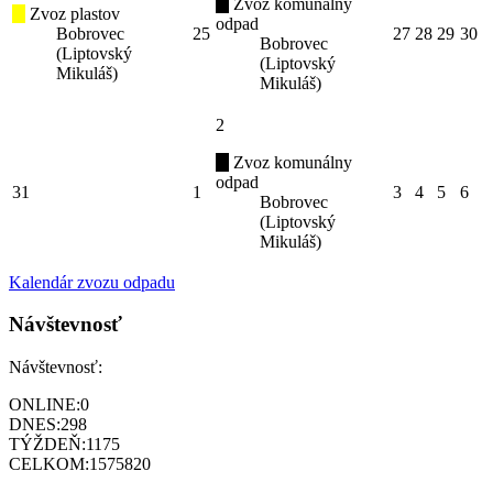
Zvoz komunálny
Zvoz plastov
odpad
Bobrovec
25
27
28
29
30
Bobrovec
(Liptovský
(Liptovský
Mikuláš)
Mikuláš)
2
Zvoz komunálny
odpad
31
1
3
4
5
6
Bobrovec
(Liptovský
Mikuláš)
Kalendár zvozu odpadu
Návštevnosť
Návštevnosť:
ONLINE:
0
DNES:
298
TÝŽDEŇ:
1175
CELKOM:
1575820