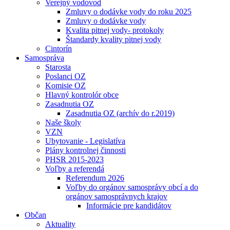
Verejný vodovod
Zmluvy o dodávke vody do roku 2025
Zmluvy o dodávke vody
Kvalita pitnej vody- protokoly
Štandardy kvality pitnej vody
Cintorín
Samospráva
Starosta
Poslanci OZ
Komisie OZ
Hlavný kontrolór obce
Zasadnutia OZ
Zasadnutia OZ (archív do r.2019)
Naše školy
VZN
Ubytovanie - Legislatíva
Plány kontrolnej činnosti
PHSR 2015-2023
Voľby a referendá
Referendum 2026
Voľby do orgánov samosprávy obcí a do
orgánov samosprávnych krajov
Informácie pre kandidátov
Občan
Aktuality