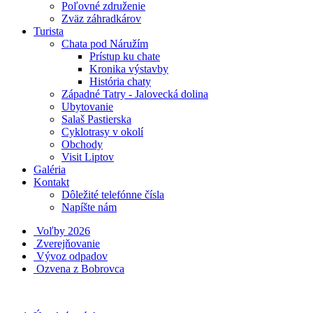
Poľovné združenie
Zväz záhradkárov
Turista
Chata pod Náružím
Prístup ku chate
Kronika výstavby
História chaty
Západné Tatry - Jalovecká dolina
Ubytovanie
Salaš Pastierska
Cyklotrasy v okolí
Obchody
Visit Liptov
Galéria
Kontakt
Dôležité telefónne čísla
Napíšte nám
Voľby 2026
Zverejňovanie
Vývoz odpadov
Ozvena z Bobrovca