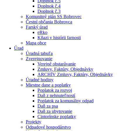
Doplnok č.5
Doplnok č.4
Doplnok č.3
Komunitný plán SS Bobrovec
Čestní občania Bobrovca
Farský úrad
eRko
Kňazi v histórii farnosti
Mapa obce
Úrad
Úradná tabuľa
Zverejnovanie
Verejné obstarávanie
Zmluvy, Faktúry, Objednávky
ARCHÍV Zmluvy, Faktúry, Objednávky
Úradné hodiny
Miestne dane a poplatky
Poplatok za rozvoj
Daň z nehnuteľností
Poplatok za komunálny odpad
Daň za psa
Daň za ubytovanie
Cintorínske poplatky
Projekty
Odpadové hospodárstvo