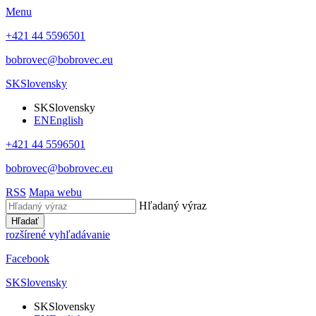
Menu
+421 44 5596501
bobrovec@bobrovec.eu
SK
Slovensky
SK
Slovensky
EN
English
+421 44 5596501
bobrovec@bobrovec.eu
RSS
Mapa webu
Hľadaný výraz
Hľadať
rozšírené vyhľadávanie
Facebook
SK
Slovensky
SK
Slovensky