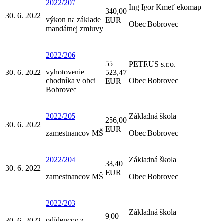
2022/207
Ing Igor Kmeť ekomap
340,00
30. 6. 2022
výkon na základe
EUR
Obec Bobrovec
mandátnej zmluvy
2022/206
55
PETRUS s.r.o.
vyhotovenie
30. 6. 2022
523,47
chodníka v obci
Obec Bobrovec
EUR
Bobrovec
2022/205
Základná škola
256,00
30. 6. 2022
EUR
zamestnancov MŠ
Obec Bobrovec
2022/204
Základná škola
38,40
30. 6. 2022
EUR
zamestnancov MŠ
Obec Bobrovec
2022/203
Základná škola
9,00
odídencov z
30. 6. 2022