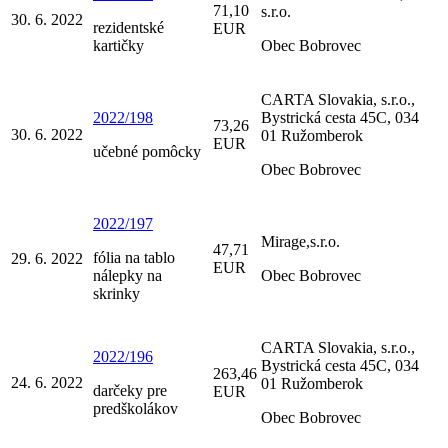
71,10
s.r.o.
30. 6. 2022
rezidentské
EUR
kartičky
Obec Bobrovec
CARTA Slovakia, s.r.o.,
2022/198
Bystrická cesta 45C, 034
73,26
30. 6. 2022
01 Ružomberok
EUR
učebné pomôcky
Obec Bobrovec
2022/197
Mirage,s.r.o.
47,71
fólia na tablo
29. 6. 2022
EUR
nálepky na
Obec Bobrovec
skrinky
CARTA Slovakia, s.r.o.,
2022/196
Bystrická cesta 45C, 034
263,46
24. 6. 2022
01 Ružomberok
darčeky pre
EUR
predškolákov
Obec Bobrovec