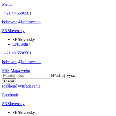
Menu
+421 44 5596501
bobrovec@bobrovec.eu
SK
Slovensky
SK
Slovensky
EN
English
+421 44 5596501
bobrovec@bobrovec.eu
RSS
Mapa webu
Hľadaný výraz
Hľadať
rozšírené vyhľadávanie
Facebook
SK
Slovensky
SK
Slovensky