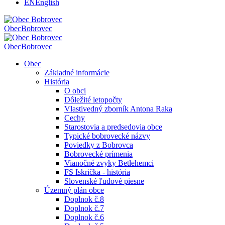
EN
English
Obec
Bobrovec
Obec
Bobrovec
Obec
Základné informácie
História
O obci
Dôležité letopočty
Vlastivedný zborník Antona Raka
Cechy
Starostovia a predsedovia obce
Typické bobrovecké názvy
Poviedky z Bobrovca
Bobrovecké prímenia
Vianočné zvyky Betlehemci
FS Iskrička - história
Slovenské ľudové piesne
Územný plán obce
Doplnok č.8
Doplnok č.7
Doplnok č.6