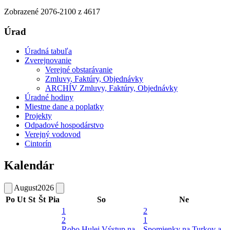
Zobrazené
2076
-
2100
z 4617
Úrad
Úradná tabuľa
Zverejnovanie
Verejné obstarávanie
Zmluvy, Faktúry, Objednávky
ARCHÍV Zmluvy, Faktúry, Objednávky
Úradné hodiny
Miestne dane a poplatky
Projekty
Odpadové hospodárstvo
Verejný vodovod
Cintorín
Kalendár
August
2026
Po
Ut
St
Št
Pia
So
Ne
1
2
2
1
Robo Hulej
Výstup na
Spomienky na Turkov a