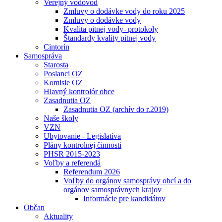
Verejný vodovod
Zmluvy o dodávke vody do roku 2025
Zmluvy o dodávke vody
Kvalita pitnej vody- protokoly
Štandardy kvality pitnej vody
Cintorín
Samospráva
Starosta
Poslanci OZ
Komisie OZ
Hlavný kontrolór obce
Zasadnutia OZ
Zasadnutia OZ (archív do r.2019)
Naše školy
VZN
Ubytovanie - Legislatíva
Plány kontrolnej činnosti
PHSR 2015-2023
Voľby a referendá
Referendum 2026
Voľby do orgánov samosprávy obcí a do
orgánov samosprávnych krajov
Informácie pre kandidátov
Občan
Aktuality