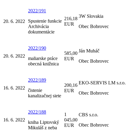
2022/191
3W Slovakia
216,18
Spustenie funkcie
20. 6. 2022
EUR
Archivácia
Obec Bobrovec
dokumentácie
2022/190
Ján Muháč
585,00
20. 6. 2022
maliarske práce
EUR
Obec Bobrovec
obecná knižnica
2022/189
EKO-SERVIS LM s.r.o.
200,16
16. 6. 2022
čistenie
EUR
Obec Bobrovec
kanalizačnej siete
2022/188
1
CBS s.r.o.
16. 6. 2022
045,00
kniha Liptovský
Obec Bobrovec
EUR
Mikuláš z neba