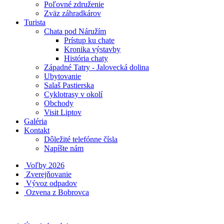
Poľovné združenie
Zväz záhradkárov
Turista
Chata pod Náružím
Prístup ku chate
Kronika výstavby
História chaty
Západné Tatry - Jalovecká dolina
Ubytovanie
Salaš Pastierska
Cyklotrasy v okolí
Obchody
Visit Liptov
Galéria
Kontakt
Dôležité telefónne čísla
Napíšte nám
Voľby 2026
Zverejňovanie
Vývoz odpadov
Ozvena z Bobrovca