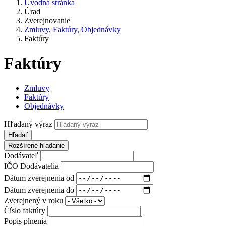
Úvodná stránka
Úrad
Zverejnovanie
Zmluvy, Faktúry, Objednávky
Faktúry
Faktúry
Zmluvy
Faktúry
Objednávky
Hľadaný výraz
Hľadať
Rozšírené hľadanie
Dodávateľ
IČO Dodávatelia
Dátum zverejnenia od
Dátum zverejnenia do
Zverejnený v roku
Číslo faktúry
Popis plnenia