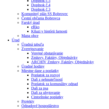
Doplnok č.5
Doplnok č.4
Doplnok č.3
Komunitný plán SS Bobrovec
Čestní občania Bobrovca
Farský úrad
eRko
Kňazi v histórii farnosti
Mapa obce
Úrad
Úradná tabuľa
Zverejnovanie
Verejné obstarávanie
Zmluvy, Faktúry, Objednávky
ARCHÍV Zmluvy, Faktúry, Objednávky
Úradné hodiny
Miestne dane a poplatky
Poplatok za rozvoj
Daň z nehnuteľností
Poplatok za komunálny odpad
Daň za psa
Daň za ubytovanie
Cintorínske poplatky
Projekty
Odpadové hospodárstvo