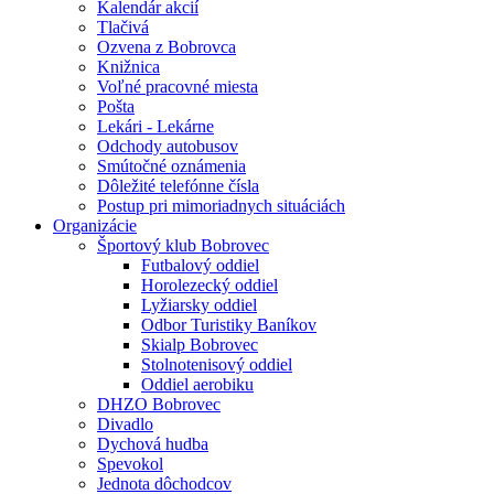
Kalendár akcií
Tlačivá
Ozvena z Bobrovca
Knižnica
Voľné pracovné miesta
Pošta
Lekári - Lekárne
Odchody autobusov
Smútočné oznámenia
Dôležité telefónne čísla
Postup pri mimoriadnych situáciách
Organizácie
Športový klub Bobrovec
Futbalový oddiel
Horolezecký oddiel
Lyžiarsky oddiel
Odbor Turistiky Baníkov
Skialp Bobrovec
Stolnotenisový oddiel
Oddiel aerobiku
DHZO Bobrovec
Divadlo
Dychová hudba
Spevokol
Jednota dôchodcov