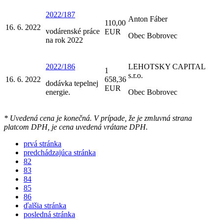
2022/187
Anton Fáber
110,00
16. 6. 2022
vodárenské práce
EUR
Obec Bobrovec
na rok 2022
2022/186
LEHOTSKY CAPITAL
1
s.r.o.
16. 6. 2022
658,36
dodávka tepelnej
EUR
energie.
Obec Bobrovec
* Uvedená cena je konečná. V prípade, že je zmluvná strana
platcom DPH, je cena uvedená vrátane DPH.
prvá stránka
predchádzajúca stránka
82
83
84
85
86
ďalšia stránka
posledná stránka