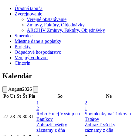
Úradná tabuľa
Zverejnovanie
Verejné obstarávanie
Zmluvy, Faktúry, Objednávky
ARCHÍV Zmluvy, Faktúry, Objednávky
Smernice
Miestne dane a poplatky
Projekty
Odpadové hospodárstvo
Verejný vodovod
Cintorín
Kalendár
August
2026
Po
Ut
St
Št
Pia
So
Ne
1
2
2
1
Robo Hulej
Výstup na
Spomienky na Turkov a
27
28
29
30
31
Baníkov
Tatárov
Zobraziť všetky
Zobraziť všetky
záznamy z dňa
záznamy z dňa