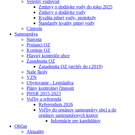
Verejný vodovod
Zmluvy o dodávke vody do roku 2025
Zmluvy o dodávke vody
Kvalita pitnej vody- protokoly
Štandardy kvality pitnej vody
Cintorín
Samospráva
Starosta
Poslanci OZ
Komisie OZ
Hlavný kontrolór obce
Zasadnutia OZ
Zasadnutia OZ (archív do r.2019)
Naše školy
VZN
Ubytovanie - Legislatíva
Plány kontrolnej činnosti
PHSR 2015-2023
Voľby a referendá
Referendum 2026
Voľby do orgánov samosprávy obcí a do
orgánov samosprávnych krajov
Informácie pre kandidátov
Občan
Aktuality