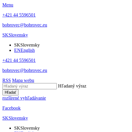
Menu
+421 44 5596501
bobrovec@bobrovec.eu
SK
Slovensky
SK
Slovensky
EN
English
+421 44 5596501
bobrovec@bobrovec.eu
RSS
Mapa webu
Hľadaný výraz
Hľadať
rozšírené vyhľadávanie
Facebook
SK
Slovensky
SK
Slovensky