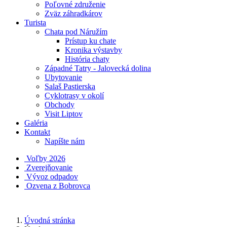
Poľovné združenie
Zväz záhradkárov
Turista
Chata pod Náružím
Prístup ku chate
Kronika výstavby
História chaty
Západné Tatry - Jalovecká dolina
Ubytovanie
Salaš Pastierska
Cyklotrasy v okolí
Obchody
Visit Liptov
Galéria
Kontakt
Napíšte nám
Voľby 2026
Zverejňovanie
Vývoz odpadov
Ozvena z Bobrovca
Úvodná stránka