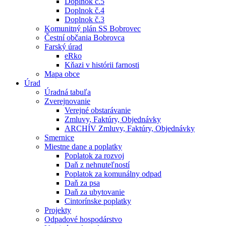
Doplnok č.5
Doplnok č.4
Doplnok č.3
Komunitný plán SS Bobrovec
Čestní občania Bobrovca
Farský úrad
eRko
Kňazi v histórii farnosti
Mapa obce
Úrad
Úradná tabuľa
Zverejnovanie
Verejné obstarávanie
Zmluvy, Faktúry, Objednávky
ARCHÍV Zmluvy, Faktúry, Objednávky
Smernice
Miestne dane a poplatky
Poplatok za rozvoj
Daň z nehnuteľností
Poplatok za komunálny odpad
Daň za psa
Daň za ubytovanie
Cintorínske poplatky
Projekty
Odpadové hospodárstvo