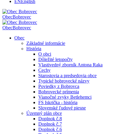
EN
English
Obec
Bobrovec
Obec
Bobrovec
Obec
Základné informácie
História
O obci
Dôležité letopočty
Vlastivedný zborník Antona Raka
Cechy
Starostovia a predsedovia obce
Typické bobrovecké názvy
Poviedky z Bobrovca
Bobrovecké prímenia
Vianočné zvyky Betlehemci
FS Iskrička - história
Slovenské ľudové piesne
Územný plán obce
Doplnok č.8
Doplnok č.7
Doplnok č.6