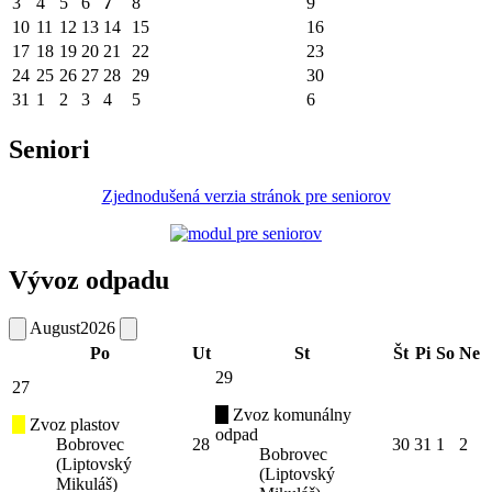
3
4
5
6
7
8
9
10
11
12
13
14
15
16
17
18
19
20
21
22
23
24
25
26
27
28
29
30
31
1
2
3
4
5
6
Seniori
Zjednodušená verzia stránok pre seniorov
Vývoz odpadu
August
2026
Po
Ut
St
Št
Pi
So
Ne
29
27
Zvoz komunálny
Zvoz plastov
odpad
Bobrovec
28
30
31
1
2
Bobrovec
(Liptovský
(Liptovský
Mikuláš)