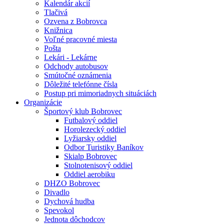
Kalendár akcií
Tlačivá
Ozvena z Bobrovca
Knižnica
Voľné pracovné miesta
Pošta
Lekári - Lekárne
Odchody autobusov
Smútočné oznámenia
Dôležité telefónne čísla
Postup pri mimoriadnych situáciách
Organizácie
Športový klub Bobrovec
Futbalový oddiel
Horolezecký oddiel
Lyžiarsky oddiel
Odbor Turistiky Baníkov
Skialp Bobrovec
Stolnotenisový oddiel
Oddiel aerobiku
DHZO Bobrovec
Divadlo
Dychová hudba
Spevokol
Jednota dôchodcov