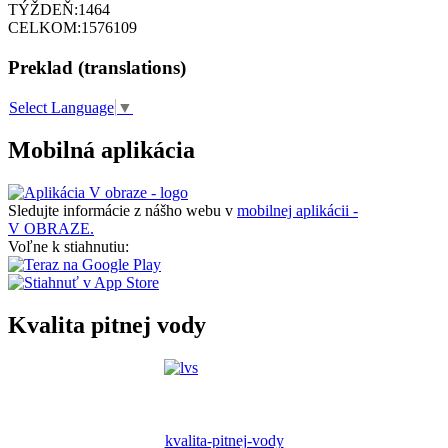
TÝŽDEŇ:
1464
CELKOM:
1576109
Preklad (translations)
Select Language
▼
Mobilná aplikácia
Sledujte informácie z nášho webu v
mobilnej aplikácii -
V OBRAZE.
Voľne k stiahnutiu:
Kvalita pitnej vody
kvalita-pitnej-vody